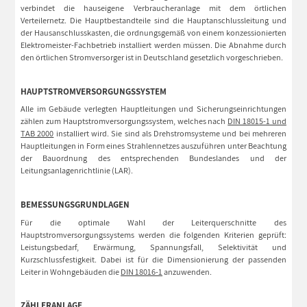
verbindet die hauseigene Verbraucheranlage mit dem örtlichen
Verteilernetz. Die Hauptbestandteile sind die Hauptanschlussleitung und
der Hausanschlusskasten, die ordnungsgemäß von einem konzessionierten
Elektromeister-Fachbetrieb installiert werden müssen. Die Abnahme durch
den örtlichen Stromversorger ist in Deutschland gesetzlich vorgeschrieben.
HAUPTSTROMVERSORGUNGSSYSTEM
Alle im Gebäude verlegten Hauptleitungen und Sicherungseinrichtungen
zählen zum Hauptstromversorgungssystem, welches nach
DIN 18015-1 und
TAB 2000
installiert wird. Sie sind als Drehstromsysteme und bei mehreren
Hauptleitungen in Form eines Strahlennetzes auszuführen unter Beachtung
der Bauordnung des entsprechenden Bundeslandes und der
Leitungsanlagenrichtlinie (LAR).
BEMESSUNGSGRUNDLAGEN
Für die optimale Wahl der Leiterquerschnitte des
Hauptstromversorgungssystems werden die folgenden Kriterien geprüft:
Leistungsbedarf, Erwärmung, Spannungsfall, Selektivität und
Kurzschlussfestigkeit. Dabei ist für die Dimensionierung der passenden
Leiter in Wohngebäuden die
DIN 18016-1
anzuwenden.
ZÄHLERANLAGE