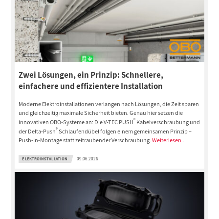
Zwei Lösungen, ein Prinzip: Schnellere,
einfachere und effizientere Installation
Moderne Elektroinstallationen verlangen nach Lösungen, die Zeit sparen
und gleichzeitig maximale Sicherheit bieten. Genau hier setzen die
®
innovativen OBO-Systeme an: Die V-TEC PUSH
Kabelverschraubung und
®
der Delta-Push
Schlaufendübel folgen einem gemeinsamen Prinzip –
Push-In-Montage statt zeitraubender Verschraubung.
Weiterlesen...
ELEKTROINSTALLATION
09.06.2026