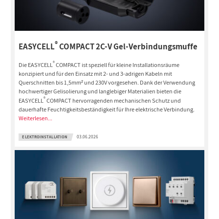
®
EASYCELL
COMPACT 2C-V Gel-Verbindungsmuffe
®
Die EASYCELL
COMPACT ist speziell für kleine Installationsräume
konzipiert und für den Einsatz mit 2- und 3-adrigen Kabeln mit
Querschnitten bis 1,5mm² und 230V vorgesehen. Dank der Verwendung
hochwertiger Gelisolierung und langlebiger Materialien bieten die
®
EASYCELL
COMPACT hervorragenden mechanischen Schutz und
dauerhafte Feuchtigkeitsbeständigkeit für Ihre elektrische Verbindung.
Weiterlesen...
ELEKTROINSTALLATION
03.06.2026