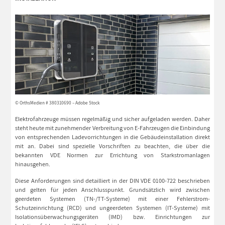
© OrthsMedien # 380310690 – Adobe Stock
Elektrofahrzeuge müssen regelmäßig und sicher aufgeladen werden. Daher
steht heute mit zunehmender Verbreitung von E-Fahrzeugen die Einbindung
von entsprechenden Ladevorrichtungen in die Gebäudeinstallation direkt
mit an. Dabei sind spezielle Vorschriften zu beachten, die über die
bekannten VDE Normen zur Errichtung von Starkstromanlagen
hinausgehen.
Diese Anforderungen sind detailliert in der DIN VDE 0100-722 beschrieben
und gelten für jeden Anschlusspunkt. Grundsätzlich wird zwischen
geerdeten Systemen (TN-/TT-Systeme) mit einer Fehlerstrom-
Schutzeinrichtung (RCD) und ungeerdeten Systemen (IT-Systeme) mit
Isolationsüberwachungsgeräten (IMD) bzw. Einrichtungen zur