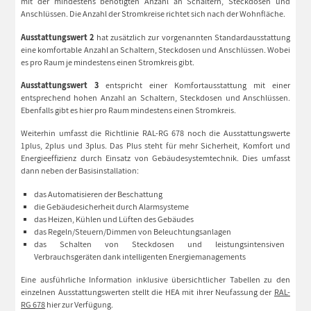
mit der mindestens benötigten Anzahl an Schaltern, Steckdosen und
Anschlüssen. Die Anzahl der Stromkreise richtet sich nach der Wohnfläche.
Ausstattungswert 2
hat zusätzlich zur vorgenannten Standardausstattung
eine komfortable Anzahl an Schaltern, Steckdosen und Anschlüssen. Wobei
es pro Raum je mindestens einen Stromkreis gibt.
Ausstattungswert 3
entspricht einer Komfortausstattung mit einer
entsprechend hohen Anzahl an Schaltern, Steckdosen und Anschlüssen.
Ebenfalls gibt es hier pro Raum mindestens einen Stromkreis.
Weiterhin umfasst die Richtlinie RAL-RG 678 noch die Ausstattungswerte
1plus, 2plus und 3plus. Das Plus steht für mehr Sicherheit, Komfort und
Energieeffizienz durch Einsatz von Gebäudesystemtechnik. Dies umfasst
dann neben der Basisinstallation:
das Automatisieren der Beschattung
die Gebäudesicherheit durch Alarmsysteme
das Heizen, Kühlen und Lüften des Gebäudes
das Regeln/Steuern/Dimmen von Beleuchtungsanlagen
das Schalten von Steckdosen und leistungsintensiven
Verbrauchsgeräten dank intelligenten Energiemanagements
Eine ausführliche Information inklusive übersichtlicher Tabellen zu den
einzelnen Ausstattungswerten stellt die HEA mit ihrer Neufassung der
RAL-
RG 678
hier zur Verfügung.