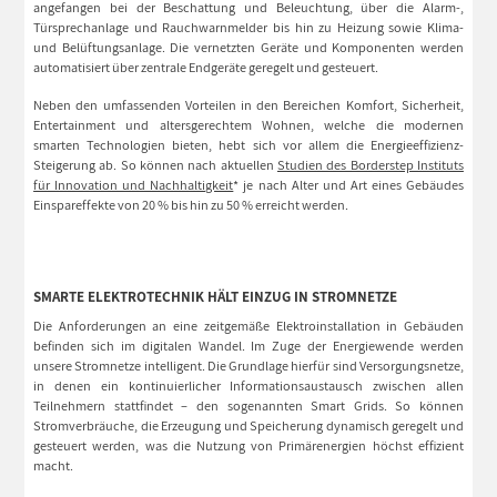
angefangen bei der Beschattung und Beleuchtung, über die Alarm-,
Türsprechanlage und Rauchwarnmelder bis hin zu Heizung sowie Klima-
und Belüftungsanlage. Die vernetzten Geräte und Komponenten werden
automatisiert über zentrale Endgeräte geregelt und gesteuert.
Neben den umfassenden Vorteilen in den Bereichen Komfort, Sicherheit,
Entertainment und altersgerechtem Wohnen, welche die modernen
smarten Technologien bieten, hebt sich vor allem die Energieeffizienz-
Steigerung ab. So können nach aktuellen
Studien des Borderstep Instituts
für Innovation und Nachhaltigkeit
* je nach Alter und Art eines Gebäudes
Einspareffekte von 20 % bis hin zu 50 % erreicht werden.
SMARTE ELEKTROTECHNIK HÄLT EINZUG IN STROMNETZE
Die Anforderungen an eine zeitgemäße Elektroinstallation in Gebäuden
befinden sich im digitalen Wandel. Im Zuge der Energiewende werden
unsere Stromnetze intelligent. Die Grundlage hierfür sind Versorgungsnetze,
in denen ein kontinuierlicher Informationsaustausch zwischen allen
Teilnehmern stattfindet – den sogenannten Smart Grids. So können
Stromverbräuche, die Erzeugung und Speicherung dynamisch geregelt und
gesteuert werden, was die Nutzung von Primärenergien höchst effizient
macht.