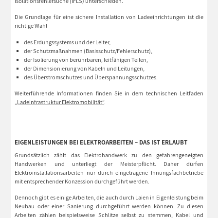
Isolationsfehlersuche (IFLS) unterschieden.
Die Grundlage für eine sichere Installation von Ladeeinrichtungen ist die
richtige Wahl
des Erdungssystems und der Leiter,
der Schutzmaßnahmen (Basisschutz/Fehlerschutz),
der Isolierung von berührbaren, leitfähigen Teilen,
der Dimensionierung von Kabeln und Leitungen,
des Überstromschutzes und Überspannungsschutzes.
Weiterführende Informationen finden Sie in dem technischen Leitfaden
„Ladeinfrastruktur Elektromobilität“
.
EIGENLEISTUNGEN BEI ELEKTROARBEITEN – DAS IST ERLAUBT
Grundsätzlich zählt das Elektrohandwerk zu den gefahrengeneigten
Handwerken und unterliegt der Meisterpflicht. Daher dürfen
Elektroinstallationsarbeiten nur durch eingetragene Innungsfachbetriebe
mit entsprechender Konzession durchgeführt werden.
Dennoch gibt es einige Arbeiten, die auch durch Laien in Eigenleistung beim
Neubau oder einer Sanierung durchgeführt werden können. Zu diesen
Arbeiten zählen beispielsweise Schlitze selbst zu stemmen, Kabel und