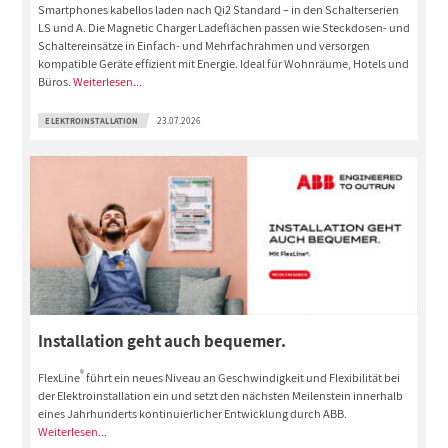
Smartphones kabellos laden nach Qi2 Standard – in den Schalterserien
LS und A. Die Magnetic Charger Ladeflächen passen wie Steckdosen- und
Schaltereinsätze in Einfach- und Mehrfachrahmen und versorgen
kompatible Geräte effizient mit Energie. Ideal für Wohnräume, Hotels und
Büros.
Weiterlesen...
ELEKTROINSTALLATION
23.07.2026
Installation geht auch bequemer.
®
FlexLine
führt ein neues Niveau an Geschwindigkeit und Flexibilität bei
der Elektroinstallation ein und setzt den nächsten Meilenstein innerhalb
eines Jahrhunderts kontinuierlicher Entwicklung durch ABB.
Weiterlesen...