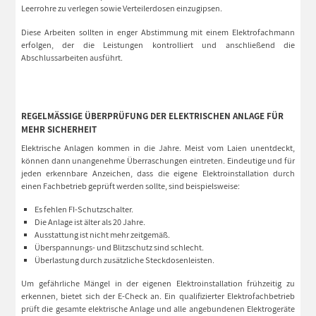
Leerrohre zu verlegen sowie Verteilerdosen einzugipsen.
Diese Arbeiten sollten in enger Abstimmung mit einem Elektrofachmann
erfolgen, der die Leistungen kontrolliert und anschließend die
Abschlussarbeiten ausführt.
REGELMÄSSIGE ÜBERPRÜFUNG DER ELEKTRISCHEN ANLAGE FÜR M
EHR SICHERHEIT
Elektrische Anlagen kommen in die Jahre. Meist vom Laien unentdeckt,
können dann unangenehme Überraschungen eintreten. Eindeutige und für
jeden erkennbare Anzeichen, dass die eigene Elektroinstallation durch
einen Fachbetrieb geprüft werden sollte, sind beispielsweise:
Es fehlen FI-Schutzschalter.
Die Anlage ist älter als 20 Jahre.
Ausstattung ist nicht mehr zeitgemäß.
Überspannungs- und Blitzschutz sind schlecht.
Überlastung durch zusätzliche Steckdosenleisten.
Um gefährliche Mängel in der eigenen Elektroinstallation frühzeitig zu
erkennen, bietet sich der E-Check an. Ein qualifizierter Elektrofachbetrieb
prüft die gesamte elektrische Anlage und alle angebundenen Elektrogeräte