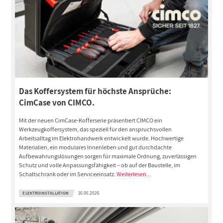
Das Koffersystem für höchste Ansprüche:
CimCase von CIMCO.
Mit der neuen CimCase-Kofferserie präsentiert CIMCO ein
Werkzeugkoffersystem, das speziell für den anspruchsvollen
Arbeitsalltag im Elektrohandwerk entwickelt wurde. Hochwertige
Materialien, ein modulares Innenleben und gut durchdachte
Aufbewahrungslösungen sorgen für maximale Ordnung, zuverlässigen
Schutz und volle Anpassungsfähigkeit – ob auf der Baustelle, im
Schaltschrank oder im Serviceeinsatz.
Weiterlesen...
ELEKTROINSTALLATION
16.06.2026