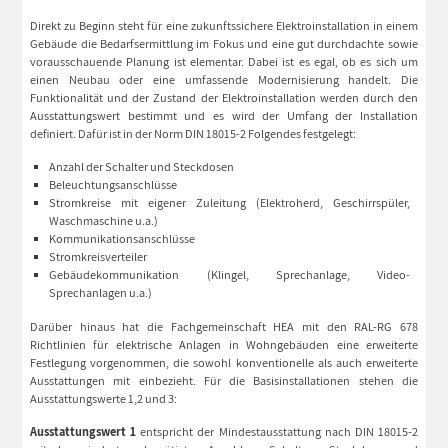
Direkt zu Beginn steht für eine zukunftssichere Elektroinstallation in einem
Gebäude die Bedarfsermittlung im Fokus und eine gut durchdachte sowie
vorausschauende Planung ist elementar. Dabei ist es egal, ob es sich um
einen Neubau oder eine umfassende Modernisierung handelt. Die
Funktionalität und der Zustand der Elektroinstallation werden durch den
Ausstattungswert bestimmt und es wird der Umfang der Installation
definiert. Dafür ist in der Norm DIN 18015-2 Folgendes festgelegt:
Anzahl der Schalter und Steckdosen
Beleuchtungsanschlüsse
Stromkreise mit eigener Zuleitung (Elektroherd, Geschirrspüler,
Waschmaschine u.a.)
Kommunikationsanschlüsse
Stromkreisverteiler
Gebäudekommunikation (Klingel, Sprechanlage, Video-
Sprechanlagen u.a.)
Darüber hinaus hat die Fachgemeinschaft HEA mit den RAL-RG 678
Richtlinien für elektrische Anlagen in Wohngebäuden eine erweiterte
Festlegung vorgenommen, die sowohl konventionelle als auch erweiterte
Ausstattungen mit einbezieht. Für die Basisinstallationen stehen die
Ausstattungswerte 1,2 und 3:
Ausstattungswert 1
entspricht der Mindestausstattung nach DIN 18015-2