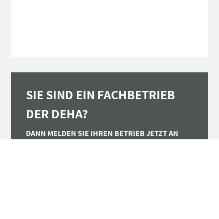
SIE SIND EIN FACHBETRIEB
DER DEHA?
DANN MELDEN SIE IHREN BETRIEB JETZT AN
UND PROFITIEREN SIE VON EINER
DEUTSCHLANDWEITEN SICHTBARKEIT IHRER
INDIVIDUELLEN WEB-VISITENKARTE!
ZUR TECWORLD FACHHANDWERKER WEB-
VISITENKARTE