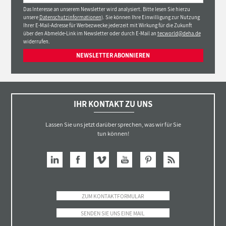
Das Interesse an unserem Newsletter wird analysiert. Bitte lesen Sie hierzu
unsere
Datenschutzinformationen
). Sie können Ihre Einwilligung zur Nutzung
Ihrer E-Mail-Adresse für Werbezwecke jederzeit mit Wirkung für die Zukunft
über den Abmelde-Link im Newsletter oder durch E-Mail an
tecworld@deha.de
widerrufen.
NEWSLETTER ABONNIEREN
IHR KONTAKT ZU UNS
Lassen Sie uns jetzt darüber sprechen, was wir für Sie
tun können!
ZUM KONTAKTFORMULAR
SENDEN SIE UNS EINE MAIL