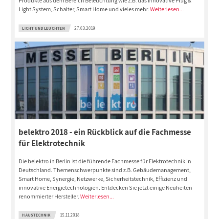
Produkte aus dem Bereich Beleuchtung wie z.B. das innovative Plug &
Light System, Schalter, Smart Home und vieles mehr.
Weiterlesen...
LICHT UND LEUCHTEN
27.03.2019
belektro 2018 - ein Rückblick auf die Fachmesse
für Elektrotechnik
Die belektro in Berlin ist die führende Fachmesse für Elektrotechnik in
Deutschland. Themenschwerpunkte sind z.B. Gebäudemanagement,
Smart Home, Synergie, Netzwerke, Sicherheitstechnik, Effizienz und
innovative Energietechnologien. Entdecken Sie jetzt einige Neuheiten
renommierter Hersteller.
Weiterlesen...
HAUSTECHNIK
15.11.2018