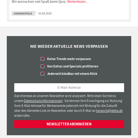
Wir wünschen viel Spaß beim Quiz.
Weiterlesen...
GEWINNSPIELE
01.08.2026
NIE WIEDER AKTUELLE NEWS VERPASSEN
Keine Trends mehr verpassen
Von Extras und Specials profitieren
Jederzeit kündbar mit einem Klick
Das Interesse an unserem Newsletter wird analysiert. Bitte lesen Sie hierzu
unsere
Datenschutzinformationen
). Sie können Ihre Einwilligung zur Nutzung
Ihrer E-Mail-Adresse für Werbezwecke jederzeit mit Wirkung für die Zukunft
über den Abmelde-Link im Newsletter oder durch E-Mail an
tecworld@deha.de
widerrufen.
NEWSLETTER ABONNIEREN