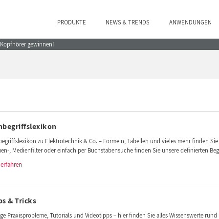
PRODUKTE
NEWS & TRENDS
ANWENDUNGEN
e Kopfhörer gewinnen!
hbegriffslexikon
egriffslexikon zu Elektrotechnik & Co. – Formeln, Tabellen und vieles mehr finden Si
n-, Medienfilter oder einfach per Buchstabensuche finden Sie unsere definierten Begr
 erfahren
ps & Tricks
ge Praxisprobleme, Tutorials und Videotipps – hier finden Sie alles Wissenswerte run