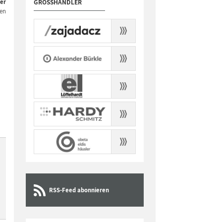
er
GROSSHÄNDLER
men
RSS-Feed abonnieren