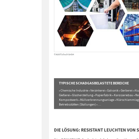
© Adolf Schuch GmbH
TYPISCHE SCHADGASBELASTETE BEREICHE
• Chemische Industrie • Verzinkerei • Galvanik • Gerberei • 
Gießerei • Glasherstellung • Papierfabrik • Karosseriebau • Re
Kompostwerk • Müllverbrennungsanlage • Klärschlammlager
Betriebsstätten (Stallungen) • …
DIE LÖSUNG: RESISTANT LEUCHTEN VON