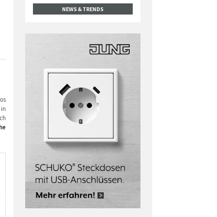
NEWS & TRENDS
los
 in
rch
he