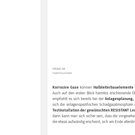
PRIMO XR
© Adolf Schuch GmbH
Korrosive Gase
können
Halbleiterbauelemente 
Auch auf den ersten Blick harmlos erscheinende 
empfiehlt es sich bereits bei der
Anlagenplanung, 
sich die anlagenspezifischen Schadgasatmosphäre
Testinstallation der gewünschten RESISTANT Le
dann kann man sich sicher sein, dass die vorgeseh
die etwas aufwändig erscheint, sich am Ende allerdin