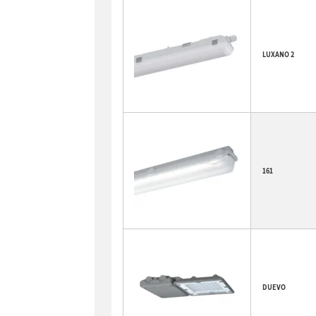
LUXANO 2
161
DUEVO