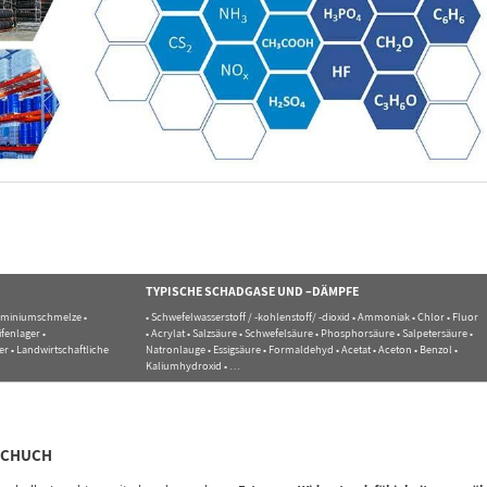
TYPISCHE SCHADGASE UND –DÄMPFE
Aluminiumschmelze •
• Schwefelwasserstoff / -kohlenstoff/ -dioxid • Ammoniak • Chlor • Fluor
ifenlager •
• Acrylat • Salzsäure • Schwefelsäure • Phosphorsäure • Salpetersäure •
 • Landwirtschaftliche
Natronlauge • Essigsäure • Formaldehyd • Acetat • Aceton • Benzol •
Kaliumhydroxid • …
 SCHUCH