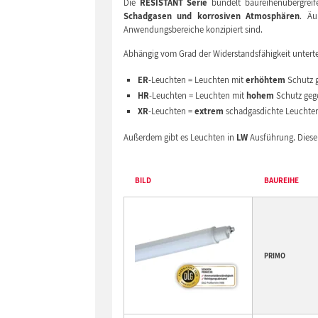
Die
RESISTANT Serie
bündelt baureihenübergrei
Schadgasen und korrosiven Atmosphären
. Äu
Anwendungsbereiche konzipiert sind.
Abhängig vom Grad der Widerstandsfähigkeit untertei
ER
-Leuchten = Leuchten mit
erhöhtem
Schutz 
HR
-Leuchten = Leuchten mit
hohem
Schutz geg
XR
-Leuchten =
extrem
schadgasdichte Leuchte
Außerdem gibt es Leuchten in
LW
Ausführung. Diese 
BILD
BAUREIHE
PRIMO