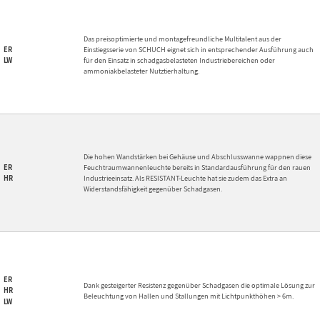
Das preisoptimierte und montagefreundliche Multitalent aus der
ER
Einstiegsserie von SCHUCH eignet sich in entsprechender Ausführung auch
für den Einsatz in schadgasbelasteten Industriebereichen oder
LW
ammoniakbelasteter Nutztierhaltung.
Die hohen Wandstärken bei Gehäuse und Abschlusswanne wappnen diese
ER
Feuchtraumwannenleuchte bereits in Standardausführung für den rauen
Industrieeinsatz. Als RESISTANT-Leuchte hat sie zudem das Extra an
HR
Widerstandsfähigkeit gegenüber Schadgasen.
ER
Dank gesteigerter Resistenz gegenüber Schadgasen die optimale Lösung zur
HR
Beleuchtung von Hallen und Stallungen mit Lichtpunkthöhen > 6m.
LW