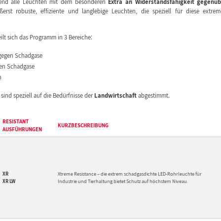
fend alle Leuchten mit dem besonderen
Extra an Widerstandsfähigkeit gegenüb
ßerst robuste, effiziente und langlebige Leuchten, die speziell für diese extre
lt sich das Programm in 3 Bereiche:
gegen Schadgase
en Schadgase
n
sind speziell auf die Bedürfnisse der
Landwirtschaft
abgestimmt.
RESISTANT
KURZBESCHREIBUNG
AUSFÜHRUNGEN
XR
Xtreme Resistance – die extrem schadgasdichte LED-Rohrleuchte für
Industrie und Tierhaltung bietet Schutz auf höchstem Niveau.
XR LW