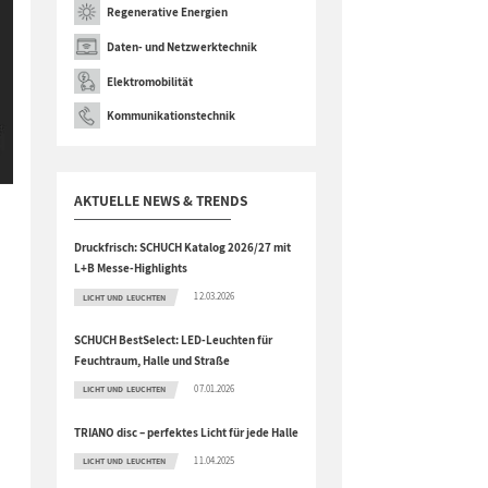
Regenerative Energien
Daten- und Netzwerktechnik
Elektromobilität
Kommunikationstechnik
AKTUELLE NEWS & TRENDS
Druckfrisch: SCHUCH Katalog 2026/27 mit
L+B Messe-Highlights
12.03.2026
LICHT UND LEUCHTEN
SCHUCH BestSelect: LED-Leuchten für
Feuchtraum, Halle und Straße
07.01.2026
LICHT UND LEUCHTEN
TRIANO disc – perfektes Licht für jede Halle
11.04.2025
LICHT UND LEUCHTEN