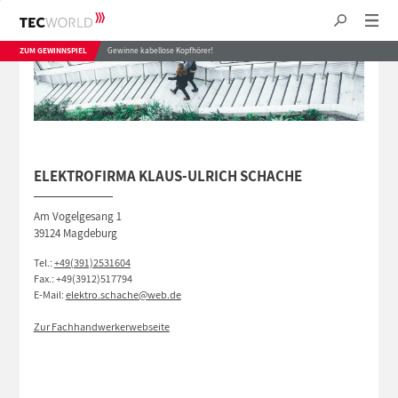
ZUM GEWINNSPIEL
Gewinne kabellose Kopfhörer!
ELEKTROFIRMA KLAUS-ULRICH SCHACHE
Am Vogelgesang 1
39124 Magdeburg
Tel.:
+49(391)2531604
Fax.: +49(3912)517794
E-Mail:
elektro.schache@web.de
Zur Fachhandwerkerwebseite