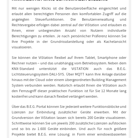
Mit nur wenigen Klicks ist die Benutzeroberfläche eingerichtet und
erlaubt allen berechtigten Personen den komfortablen Zugriff auf die
angelegten Steuerfunktionen. Die Benutzerverwaltung und
Rechtevergabe erfolgen dabei zentral auf der ViStation und erlauben es
Ihnen, einer unbegrenzten Anzahl von Nutzern individuelle
Berechtigungen zu erteilen. Je nach persönlicher Präferenz können Sie
Ihre Projekte in der Grundrissdarstellung oder als Kachelansicht
visualisieren.
Sie können die ViStation flexibel auf Ihrem Tablet, Smartphone oder
Rechner nutzen – und das unabhängig vom Betriebssystem. Neben dem
KNX-Standard unterstützt die ViSTATION auch das B.E.G.
Lichtsteuerungssystem DALI-SYS. Über MQTT kann Ihre Anlage darüber
hinaus mit der Cloud oder einem übergeordneten Building Management
System verbunden werden. Natürlich erlaubt Ihnen die ViStation auch
den Fernzugriff dieser praktischen Funktion ist für Sie 12 Monate lang
kostenfrei und kann danach flexibel verlängert werden.
Über das B.E.G. Portal können Sie jederzeit weitere Funktionsblöcke und
Lizenzen zur Einbindung zusätzlicher Geräte erwerben. Mit der
Grundversion der ViStation lassen sich bereits 200 Geräte visualisieren.
Schrittweise können Sie um jeweils 200 zusätzliche Lizenzen aufstocken
und so bis zu 1.600 Geräte einbinden. Und auch für noch größere
Projekte bietet B.E.G. eine Lösung: in Form einer windowsbasierten