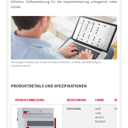
ViStation Softwarelösung für die Implementierung unbegrenzt vieler
Geräte.
Die Designer-Geräte sind in zwei Varianten erhältlich, in Weiß und Anthrazitgrau
© AdobeStock I 53770377
PRODUKTDETAILS UND SPEZIFIKATIONEN
PRODUKTABBILDUNG
BEZEICHNUNG
FARBE
ARTIKEL
ViSTATION
weiß
93335
matt,
ähnlich
RAL9010