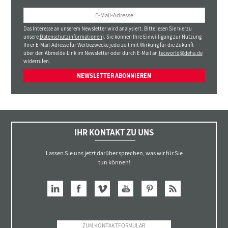
Das Interesse an unserem Newsletter wird analysiert. Bitte lesen Sie hierzu
unsere
Datenschutzinformationen
). Sie können Ihre Einwilligung zur Nutzung
Ihrer E-Mail-Adresse für Werbezwecke jederzeit mit Wirkung für die Zukunft
über den Abmelde-Link im Newsletter oder durch E-Mail an
tecworld@deha.de
widerrufen.
NEWSLETTER ABONNIEREN
IHR KONTAKT ZU UNS
Lassen Sie uns jetzt darüber sprechen, was wir für Sie
tun können!
ZUM KONTAKTFORMULAR