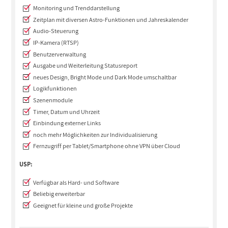
Monitoring und Trenddarstellung
Zeitplan mit diversen Astro-Funktionen und Jahreskalender
Audio-Steuerung
IP-Kamera (RTSP)
Benutzerverwaltung
Ausgabe und Weiterleitung Statusreport
neues Design, Bright Mode und Dark Mode umschaltbar
Logikfunktionen
Szenenmodule
Timer, Datum und Uhrzeit
Einbindung externer Links
noch mehr Möglichkeiten zur Individualisierung
Fernzugriff per Tablet/Smartphone ohne VPN über Cloud
USP:
Verfügbar als Hard- und Software
Beliebig erweiterbar
Geeignet für kleine und große Projekte