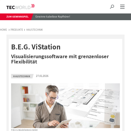
ZUM GEWINNSPIEL
Gewinne kabellose Kopfhörer!
HOME
PRODUKTE
HAUSTECHNIK
B.E.G. ViStation
Visualisierungssoftware mit grenzenloser
Flexibilität
27.01.2026
HAUSTECHNIK
© B.E.G. Brück Electronic GmbH