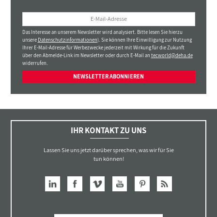
Das Interesse an unserem Newsletter wird analysiert. Bitte lesen Sie hierzu
unsere
Datenschutzinformationen
). Sie können Ihre Einwilligung zur Nutzung
Ihrer E-Mail-Adresse für Werbezwecke jederzeit mit Wirkung für die Zukunft
über den Abmelde-Link im Newsletter oder durch E-Mail an
tecworld@deha.de
widerrufen.
NEWSLETTER ABONNIEREN
IHR KONTAKT ZU UNS
Lassen Sie uns jetzt darüber sprechen, was wir für Sie
tun können!