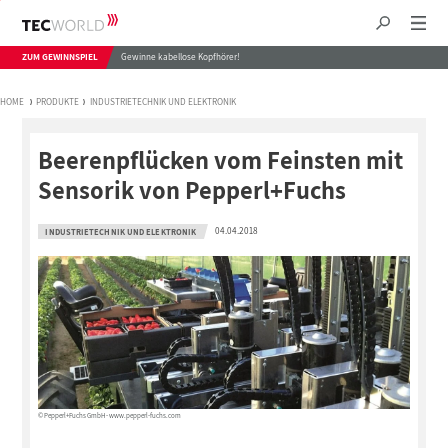
ZUM GEWINNSPIEL
Gewinne kabellose Kopfhörer!
HOME
PRODUKTE
INDUSTRIETECHNIK UND ELEKTRONIK
Beerenpflücken vom Feinsten mit
Sensorik von Pepperl+Fuchs
04.04.2018
INDUSTRIETECHNIK UND ELEKTRONIK
© Pepperl+Fuchs GmbH - www.pepperl-fuchs.com