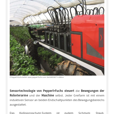
© Pepperl+Fuchs GmbH - www.pepperl-fuchs.com: Der AGROBOT in Aktion
© Pepperl+F
Sensortechnologie von Pepperl+Fuchs
steuert
die
Bewegungen der
Roboterarme
und der
Maschine
selbst. Jeder Greifarm ist mit einem
induktiven Sensor an beiden Endschaltpunkten des Bewegungsbereichs
ausgestattet.
Das Kollisionsschutz-System ist zudem Schmutz, Staub,