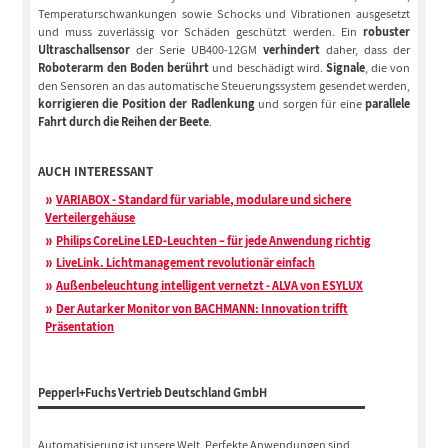
Temperaturschwankungen sowie Schocks und Vibrationen ausgesetzt
und muss zuverlässig vor Schäden geschützt werden. Ein
robuster
Ultraschallsensor
der Serie UB400-12GM
verhindert
daher, dass der
Roboterarm den Boden berührt
und beschädigt wird.
Signale
, die von
den Sensoren an das automatische Steuerungssystem gesendet werden,
korrigieren die Position der Radlenkung
und sorgen für eine
parallele
Fahrt durch die Reihen der Beete
.
AUCH INTERESSANT
VARIABOX - Standard für variable, modulare und sichere
Verteilergehäuse
Philips CoreLine LED-Leuchten – für jede Anwendung richtig
LiveLink. Lichtmanagement revolutionär einfach
Außenbeleuchtung intelligent vernetzt - ALVA von ESYLUX
Der Autarker Monitor von BACHMANN: Innovation trifft
Präsentation
Pepperl+Fuchs Vertrieb Deutschland GmbH
Automatisierung ist unsere Welt. Perfekte Anwendungen sind