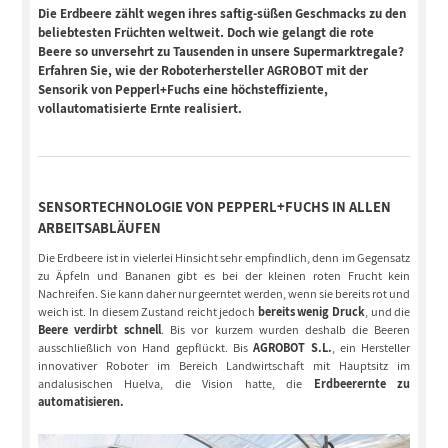
Die Erdbeere zählt wegen ihres saftig-süßen Geschmacks zu den
beliebtesten Früchten weltweit. Doch wie gelangt die rote
Beere so unversehrt zu Tausenden in unsere Supermarktregale?
Erfahren Sie, wie der Roboterhersteller AGROBOT mit der
Sensorik von Pepperl+Fuchs eine höchsteffiziente,
vollautomatisierte Ernte realisiert.
SENSORTECHNOLOGIE VON PEPPERL+FUCHS IN ALLEN
ARBEITSABLÄUFEN
Die Erdbeere ist in vielerlei Hinsicht sehr empfindlich, denn im Gegensatz
zu Äpfeln und Bananen gibt es bei der kleinen roten Frucht kein
Nachreifen. Sie kann daher nur geerntet werden, wenn sie bereits rot und
weich ist. In diesem Zustand reicht jedoch
bereits wenig Druck
, und die
Beere verdirbt schnell
. Bis vor kurzem wurden deshalb die Beeren
ausschließlich von Hand gepflückt. Bis
AGROBOT S.L.
, ein Hersteller
innovativer Roboter im Bereich Landwirtschaft mit Hauptsitz im
andalusischen Huelva, die Vision hatte, die
Erdbeerernte zu
automatisieren.