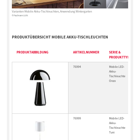
Varianten Mobile Akku-Tischleuchten, Anwendung Wintergarten
© Paulmann Licht
PRODUKTÜBERSICHT MOBILE AKKU-TISCHLEUCHTEN
PRODUKTABBILDUNG
ARTIKELNUMMER
SERIE &
PRODUKTTYP
76994
Mobile LED-
Akku-
Tischleuchte
Onzo
76999
Mobile LED-
Akku-
Tischleuchte
Tuni