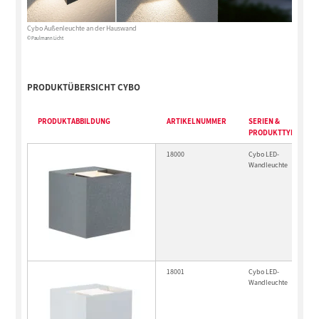
Cybo Außenleuchte an der Hauswand
© Paulmann Licht
PRODUKTÜBERSICHT CYBO
PRODUKTABBILDUNG
ARTIKELNUMMER
SERIEN &
PRODUKTTYP
18000
Cybo LED-
Wandleuchte
18001
Cybo LED-
Wandleuchte