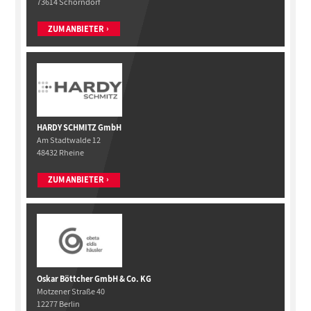
73614 Schorndorf
ZUM ANBIETER
HARDY SCHMITZ GmbH
Am Stadtwalde 12
48432 Rheine
ZUM ANBIETER
Oskar Böttcher GmbH & Co. KG
Motzener Straße 40
12277 Berlin