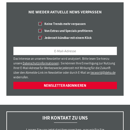
NIE WIEDER AKTUELLE NEWS VERPASSEN
Keine Trends mehr verpassen
Von Extras und Specials profitieren
Jederzeit kündbar mit einem Klick
Das Interesse an unserem Newsletter wird analysiert. Bitte lesen Sie hierzu
unsere
Datenschutzinformationen
). Sie können Ihre Einwilligung zur Nutzung
Ihrer E-Mail-Adresse für Werbezwecke jederzeit mit Wirkung für die Zukunft
über den Abmelde-Link im Newsletter oder durch E-Mail an
tecworld@deha.de
widerrufen.
NEWSLETTER ABONNIEREN
IHR KONTAKT ZU UNS
Lassen Sie uns jetzt darüber sprechen, was wir für Sie