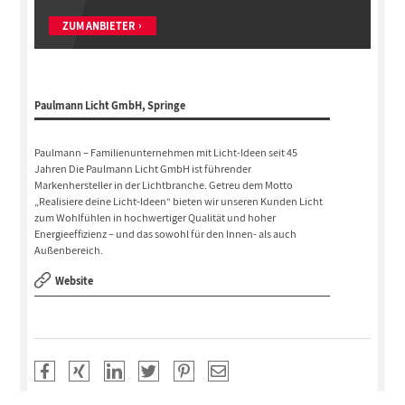
ZUM ANBIETER
Paulmann Licht GmbH, Springe
Paulmann – Familienunternehmen mit Licht-Ideen seit 45
Jahren Die Paulmann Licht GmbH ist führender
Markenhersteller in der Lichtbranche. Getreu dem Motto
„Realisiere deine Licht-Ideen“ bieten wir unseren Kunden Licht
zum Wohlfühlen in hochwertiger Qualität und hoher
Energieeffizienz – und das sowohl für den Innen- als auch
Außenbereich.
Website