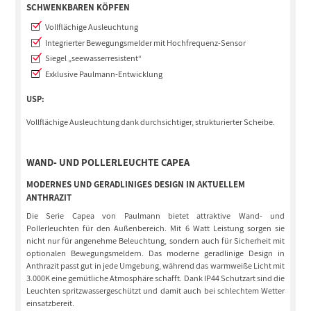
CHWENKBAREN KÖPFEN
Vollflächige Ausleuchtung
Integrierter Bewegungsmelder mit Hochfrequenz-Sensor
Siegel „seewasserresistent“
Exklusive Paulmann-Entwicklung
USP:
Vollflächige Ausleuchtung dank durchsichtiger, strukturierter Scheibe.
WAND- UND POLLERLEUCHTE CAPEA
MODERNES UND GERADLINIGES DESIGN IN AKTUELLEM
ANTHRAZIT
Die Serie Capea von Paulmann bietet attraktive Wand- und
Pollerleuchten für den Außenbereich. Mit 6 Watt Leistung sorgen sie
nicht nur für angenehme Beleuchtung, sondern auch für Sicherheit mit
optionalen Bewegungsmeldern. Das moderne geradlinige Design in
Anthrazit passt gut in jede Umgebung, während das warmweiße Licht mit
3.000K eine gemütliche Atmosphäre schafft. Dank IP44 Schutzart sind die
Leuchten spritzwassergeschützt und damit auch bei schlechtem Wetter
einsatzbereit.