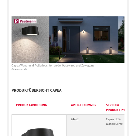
Capea Wand- und Pollerleuchten an der Hauswand und Zuwegung
© Paulmann Licht
PRODUKTÜBERSICHT CAPEA
PRODUKTABBILDUNG
ARTIKELNUMMER
SERIEN &
PRODUKTTYP
94452
Capea LED-
Wandleuchte