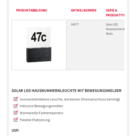
PRODUKTABBILDUNG
ARTIKELNUMMER
SERIE &
PRODUKTTYP
94577
Solar LED
Hausnummernleuchte
Neda
SOLAR LED HAUSNUMMERNLEUCHTE MIT BEWEGUNGSMELDER
Sonnenbetriebene Leuchte, die keinen Stromanschluss benötigt
Inklusive Bewegungsmelder
Warmweiße Farbtemperatur
Flexible Platzierung
USP: