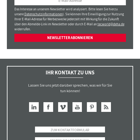
Das Interesse an unserem Newsletter wird analysiert. Bitte lesen Sie hierzu
unsere
Datenschutzinformationen
). Sie können Ihre Einwilligung zur Nutzung
Ihrer E-Mail-Adresse für Werbezwecke jederzeit mit Wirkung für die Zukunft
über den Abmelde-Link im Newsletter oder durch E-Mail an
tecworld@deha.de
widerrufen.
NEWSLETTER ABONNIEREN
IHR KONTAKT ZU UNS
Lassen Sie uns jetzt darüber sprechen, was wir für Sie
tun können!
ZUM KONTAKTFORMULAR