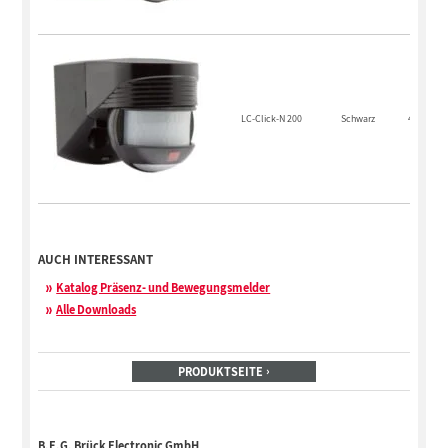
LC-Click-N 200
Schwarz
4007529
AUCH INTERESSANT
Katalog Präsenz- und Bewegungsmelder
Alle Downloads
PRODUKTSEITE
B.E.G. Brück Electronic GmbH