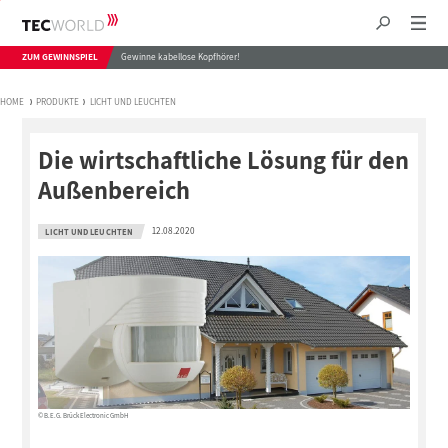
ZUM GEWINNSPIEL
Gewinne kabellose Kopfhörer!
HOME
PRODUKTE
LICHT UND LEUCHTEN
Die wirtschaftliche Lösung für den
Außenbereich
12.08.2020
LICHT UND LEUCHTEN
© B.E.G. Brück Electronic GmbH