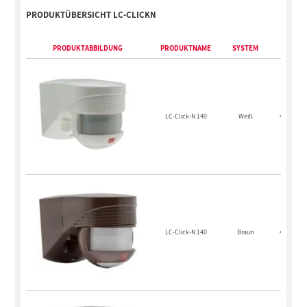
PRODUKTÜBERSICHT LC-CLICKN
PRODUKTABBILDUNG
PRODUKTNAME
SYSTEM
EA
LC-Click-N 140
Weiß
4007529
LC-Click-N 140
Braun
4007529