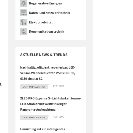
Regenerative Energien
Daten- und Netzwerktechnik
Elektromobilität
Kommunikationstechnik
AKTUELLE NEWS & TRENDS
Nachhaltig, effizient, reparierbar: LED-
Sensor-Wannenleuchten RS PRO 6100/
6150 circular SC
t.
22.01.2026
LICHT UND LEUCHTEN
XLED PRO Expanse S - Lichtstarker Sensor-
LED-Strahler mit weitwinkeliger
Panorama-Ausleuchtung
05.11.2025
LICHT UND LEUCHTEN
Umrüstung auf ein intelligentes