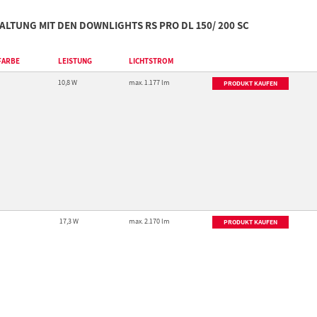
ALTUNG MIT DEN DOWNLIGHTS RS PRO DL 150/ 200 SC
FARBE
LEISTUNG
LICHTSTROM
10,8 W
max. 1.177 lm
PRODUKT KAUFEN
17,3 W
max. 2.170 lm
PRODUKT KAUFEN