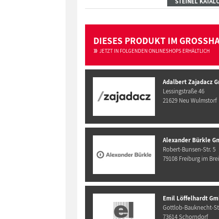
STEINEL KATAL
DIESES PRODUKT IM GROSSH
JETZT IN FOLGENDEN ONLINESHOPS ERHÄLTLICH
Adalbert Zajadacz 
Lessingstraße 46
21629 Neu Wulmstorf
Alexander Bürkle G
Robert-Bunsen-Str. 5
79108 Freiburg im Bre
Emil Löffelhardt Gm
Gottlob-Bauknecht-Str
73614 Schorndorf