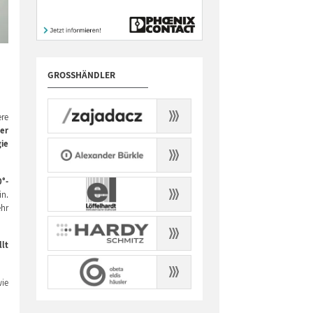
GROSSHÄNDLER
ere
er
gie
0°-
in.
ehr
llt
ie