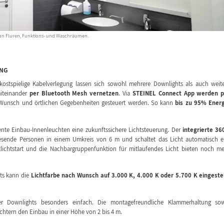
 von Fluren, Funktions- und Waschräumen.
ING
ostspielige Kabelverlegung lassen sich sowohl mehrere Downlights als auch weit
iteinander
per Bluetooth Mesh vernetzen
. Via
STEINEL Connect App werden p
 Wunsch und örtlichen Gegebenheiten gesteuert werden. So kann
bis zu 95% Ener
nte Einbau-Innenleuchten eine zukunftssichere Lichtsteuerung. Der
integrierte 36
wesende Personen in einem Umkreis von 6 m und schaltet das Licht automatisch e
lichtstart und die Nachbargruppenfunktion für mitlaufendes Licht bieten noch m
hts kann die
Lichtfarbe nach Wunsch auf 3.000 K, 4.000 K oder 5.700 K eingeste
 Downlights besonders einfach. Die montagefreundliche Klammerhaltung sow
chtern den Einbau in einer Höhe von 2 bis 4 m.