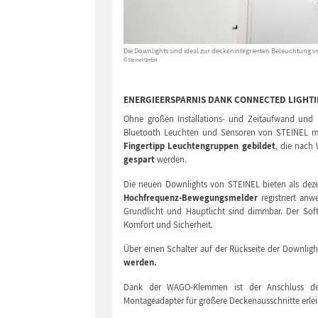
Die Downlights sind ideal zur deckenintegrierten Beleuchtung
© Steinel GmbH
ENERGIEERSPARNIS DANK CONNECTED LIGHT
Ohne großen Installations- und Zeitaufwand und k
Bluetooth Leuchten und Sensoren von STEINEL m
Fingertipp Leuchtengruppen gebildet
, die nach
gespart
werden.
Die neuen Downlights von STEINEL bieten als deze
Hochfrequenz-Bewegungsmelder
registriert an
Grundlicht und Hauptlicht sind dimmbar. Der Soft
Komfort und Sicherheit.
Über einen Schalter auf der Rückseite der Downlig
werden.
Dank der WAGO-Klemmen ist der Anschluss der
Montageadapter für größere Deckenausschnitte erlei