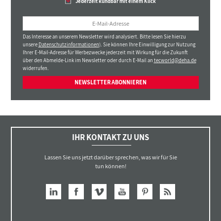
Jederzeit kündbar mit einem Klick
Das Interesse an unserem Newsletter wird analysiert. Bitte lesen Sie hierzu
unsere
Datenschutzinformationen
). Sie können Ihre Einwilligung zur Nutzung
Ihrer E-Mail-Adresse für Werbezwecke jederzeit mit Wirkung für die Zukunft
über den Abmelde-Link im Newsletter oder durch E-Mail an
tecworld@deha.de
widerrufen.
NEWSLETTER ABONNIEREN
IHR KONTAKT ZU UNS
Lassen Sie uns jetzt darüber sprechen, was wir für Sie
tun können!