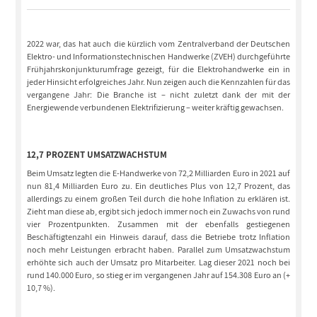
2022 war, das hat auch die kürzlich vom Zentralverband der Deutschen
Elektro- und Informationstechnischen Handwerke (ZVEH) durchgeführte
Frühjahrskonjunkturumfrage gezeigt, für die Elektrohandwerke ein in
jeder Hinsicht erfolgreiches Jahr. Nun zeigen auch die Kennzahlen für das
vergangene Jahr: Die Branche ist – nicht zuletzt dank der mit der
Energiewende verbundenen Elektrifizierung – weiter kräftig gewachsen.
12,7 PROZENT UMSATZWACHSTUM
Beim Umsatz legten die E-Handwerke von 72,2 Milliarden Euro in 2021 auf
nun 81,4 Milliarden Euro zu. Ein deutliches Plus von 12,7 Prozent, das
allerdings zu einem großen Teil durch die hohe Inflation zu erklären ist.
Zieht man diese ab, ergibt sich jedoch immer noch ein Zuwachs von rund
vier Prozentpunkten. Zusammen mit der ebenfalls gestiegenen
Beschäftigtenzahl ein Hinweis darauf, dass die Betriebe trotz Inflation
noch mehr Leistungen erbracht haben. Parallel zum Umsatzwachstum
erhöhte sich auch der Umsatz pro Mitarbeiter. Lag dieser 2021 noch bei
rund 140.000 Euro, so stieg er im vergangenen Jahr auf 154.308 Euro an (+
10,7 %).