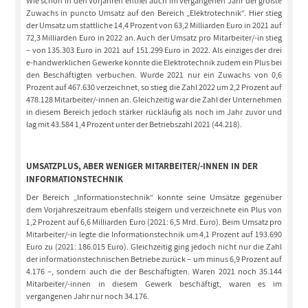
Wie schon in den Vorjahren entfiel auch im vergangenen Jahr der größte
Zuwachs in puncto Umsatz auf den Bereich „Elektrotechnik“. Hier stieg
der Umsatz um stattliche 14,4 Prozent von 63,2 Milliarden Euro in 2021 auf
72,3 Milliarden Euro in 2022 an. Auch der Umsatz pro Mitarbeiter/-in stieg
– von 135.303 Euro in 2021 auf 151.299 Euro in 2022. Als einziges der drei
e-handwerklichen Gewerke konnte die Elektrotechnik zudem ein Plus bei
den Beschäftigten verbuchen. Wurde 2021 nur ein Zuwachs von 0,6
Prozent auf 467.630 verzeichnet, so stieg die Zahl 2022 um 2,2 Prozent auf
478.128 Mitarbeiter/-innen an. Gleichzeitig war die Zahl der Unternehmen
in diesem Bereich jedoch stärker rückläufig als noch im Jahr zuvor und
lag mit 43.584 1,4 Prozent unter der Betriebszahl 2021 (44.218).
UMSATZPLUS, ABER WENIGER MITARBEITER/-INNEN IN DER
INFORMATIONSTECHNIK
Der Bereich „Informationstechnik“ konnte seine Umsätze gegenüber
dem Vorjahreszeitraum ebenfalls steigern und verzeichnete ein Plus von
1,2 Prozent auf 6,6 Milliarden Euro (2021: 6,5 Mrd. Euro). Beim Umsatz pro
Mitarbeiter/-in legte die Informationstechnik um 4,1 Prozent auf 193.690
Euro zu (2021: 186.015 Euro). Gleichzeitig ging jedoch nicht nur die Zahl
der informationstechnischen Betriebe zurück – um minus 6,9 Prozent auf
4.176 –, sondern auch die der Beschäftigten. Waren 2021 noch 35.144
Mitarbeiter/-innen in diesem Gewerk beschäftigt, waren es im
vergangenen Jahr nur noch 34.176.