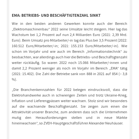
EMA: BETRIEBS- UND BESCHÄFTIGTENZAHL SINKT
Wie in den beiden anderen Gewerken konnte auch der Bereich
„Elektromaschinenbau“ 2022 seine Umsätze leicht steigern. Hier lag das
Wachstum bei 1,2 Prozent auf nun 2,4 Milliarden Euro (2021: 2,39 Mrd.
Euro). Beim Umsatz pro Mitarbeiter/-in lag das Plus bei 3,5 Prozent (2022:
160.512 Euro/Mitarbeiter/-in; 2021: 155.153 Euro/Mitarbeiter/-in). Wie
schon im Vorjahr und wie auch im Bereich „Informationstechnik“ zu
beobachten, war allerdings auch hier die Betriebs- und Beschäftigtenzahl
weiter rückläufig. So waren 2022 noch 15.066 Mitarbeiter/-innen und
damit 2,2 Prozent weniger als noch im Vorjahr im Bereich „EMA“ tätig
(2021: 15.402). Die Zahl der Betriebe sank von 888 in 2021 auf 854 (– 3,8
%).
„Die Branchenkennzahlen für 2022 belegen eindrucksvoll, dass die
Elektrohandwerke auch in schwierigen Zeiten und trotz Ukraine-Krieg,
Inflation und Lieferengpässen weiter wachsen. Stolz sind wir besonders
auf die wachsende Beschäftigtenzahl. Sie zeigen zum einen die
Attraktivität unserer Branche, zum anderen dass sich die Unternehmen
mutig den Herausforderungen stellen und in neue Märkte
hineinwachsen“, so ZVEH-Hauptgeschäftsführer Alexander Neuhäuser.