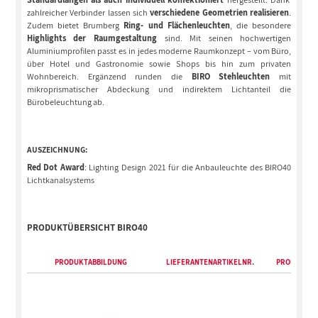
zahlreicher Verbinder lassen sich
verschiedene Geometrien realisieren
.
Zudem bietet Brumberg
Ring- und Flächenleuchten
, die besondere
Highlights der Raumgestaltung
sind. Mit seinen hochwertigen
Aluminiumprofilen passt es in jedes moderne Raumkonzept – vom Büro,
über Hotel und Gastronomie sowie Shops bis hin zum privaten
Wohnbereich. Ergänzend runden die
BIRO Stehleuchten
mit
mikroprismatischer Abdeckung und indirektem Lichtanteil die
Bürobeleuchtung ab.
AUSZEICHNUNG:
Red Dot Award
: Lighting Design 2021 für die Anbauleuchte des BIRO40
Lichtkanalsystems
PRODUKTÜBERSICHT BIRO40
PRODUKTABBILDUNG
LIEFERANTENARTIKELNR.
PRODUKTBE