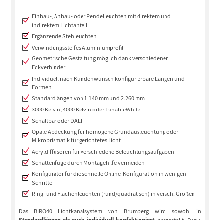
Einbau-, Anbau- oder Pendelleuchten mit direktem und
indirektem Lichtanteil
Ergänzende Stehleuchten
Verwindungssteifes Aluminiumprofil
Geometrische Gestaltung möglich dank verschiedener
Eckverbinder
Individuell nach Kundenwunsch konfigurierbare Längen und
Formen
Standardlängen von 1.140 mm und 2.260 mm
3000 Kelvin, 4000 Kelvin oder TunableWhite
Schaltbar oder DALI
Opale Abdeckung für homogene Grundausleuchtung oder
Mikroprismatik für gerichtetes Licht
Acryldiffusoren für verschiedene Beleuchtungsaufgaben
Schattenfuge durch Montagehilfe vermeiden
Konfigurator für die schnelle Online-Konfiguration in wenigen
Schritte
Ring- und Flächenleuchten (rund/quadratisch) in versch. Größen
Das BIRO40 Lichtkanalsystem von Brumberg wird sowohl in
Standardlängen als auch individuell konfektioniert
hergestellt. Dank