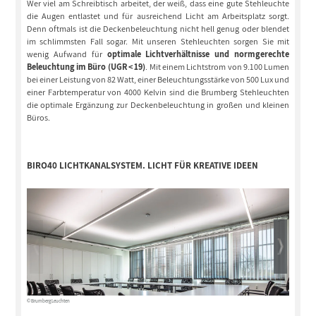
Wer viel am Schreibtisch arbeitet, der weiß, dass eine gute Stehleuchte
die Augen entlastet und für ausreichend Licht am Arbeitsplatz sorgt.
Denn oftmals ist die Deckenbeleuchtung nicht hell genug oder blendet
im schlimmsten Fall sogar. Mit unseren Stehleuchten sorgen Sie mit
wenig Aufwand für
optimale Lichtverhältnisse und normgerechte
Beleuchtung im Büro (UGR < 19)
. Mit einem Lichtstrom von 9.100 Lumen
bei einer Leistung von 82 Watt, einer Beleuchtungsstärke von 500 Lux und
einer Farbtemperatur von 4000 Kelvin sind die Brumberg Stehleuchten
die optimale Ergänzung zur Deckenbeleuchtung in großen und kleinen
Büros.
BIRO40 LICHTKANALSYSTEM. LICHT FÜR KREATIVE IDEEN
© Brumberg Leuchten
© Brumberg 