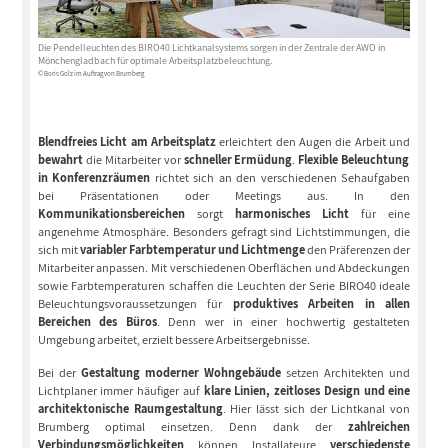
Die Pendelleuchten des BIRO40 Lichtkanalsystems sorgen in der Zentrale der AWO in
Mönchengladbach für optimale Arbeitsplatzbeleuchtung.
© Boris Golz im Auftrag von Brumberg
Blendfreies Licht am Arbeitsplatz
erleichtert den Augen die Arbeit und
bewahrt
die Mitarbeiter vor
schneller Ermüdung
.
Flexible Beleuchtung
in Konferenzräumen
richtet sich an den verschiedenen Sehaufgaben
bei Präsentationen oder Meetings aus. In den
Kommunikationsbereichen
sorgt
harmonisches Licht
für eine
angenehme Atmosphäre. Besonders gefragt sind Lichtstimmungen, die
sich mit
variabler Farbtemperatur und Lichtmenge
den Präferenzen der
Mitarbeiter anpassen. Mit verschiedenen Oberflächen und Abdeckungen
sowie Farbtemperaturen schaffen die Leuchten der Serie BIRO40 ideale
Beleuchtungsvoraussetzungen für
produktives Arbeiten in allen
Bereichen des Büros
. Denn wer in einer hochwertig gestalteten
Umgebung arbeitet, erzielt bessere Arbeitsergebnisse.
Bei der
Gestaltung moderner Wohngebäude
setzen Architekten und
Lichtplaner immer häufiger auf
klare Linien, zeitloses Design und eine
architektonische Raumgestaltung
. Hier lässt sich der Lichtkanal von
Brumberg optimal einsetzen. Denn dank der
zahlreichen
Verbindungsmöglichkeiten
können Installateure
verschiedenste