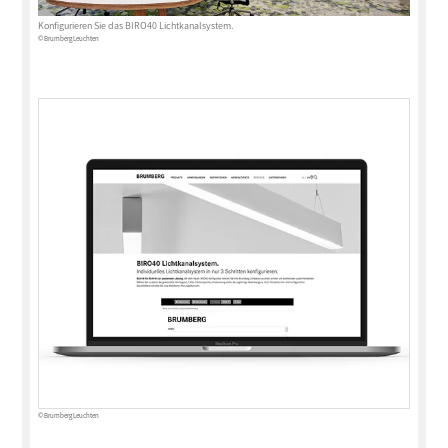
Konfigurieren Sie das BIRO40 Lichtkanalsystem.
© Brumberg Leuchten
© Brumberg Leuchten