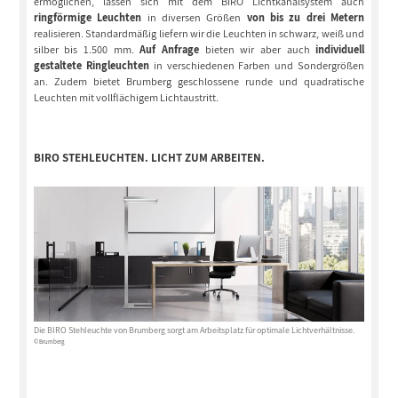
ermöglichen, lassen sich mit dem BIRO Lichtkanalsystem auch
ringförmige Leuchten
in diversen Größen
von bis zu drei Metern
realisieren. Standardmäßig liefern wir die Leuchten in schwarz, weiß und
silber bis 1.500 mm.
Auf Anfrage
bieten wir aber auch
individuell
gestaltete Ringleuchten
in verschiedenen Farben und Sondergrößen
an. Zudem bietet Brumberg geschlossene runde und quadratische
Leuchten mit vollflächigem Lichtaustritt.
BIRO STEHLEUCHTEN. LICHT ZUM ARBEITEN.
Die BIRO Stehleuchte von Brumberg sorgt am Arbeitsplatz für optimale Lichtverhältnisse.
© Brumberg