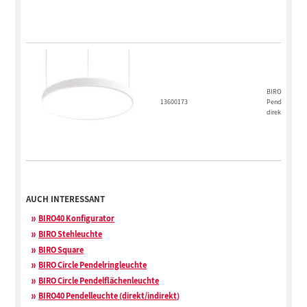
BIRO Circle
13600173
Pendelflächen
direkt
AUCH INTERESSANT
BIRO40 Konfigurator
BIRO Stehleuchte
BIRO Square
BIRO Circle Pendelringleuchte
BIRO Circle Pendelflächenleuchte
BIRO40 Pendelleuchte (direkt/indirekt)