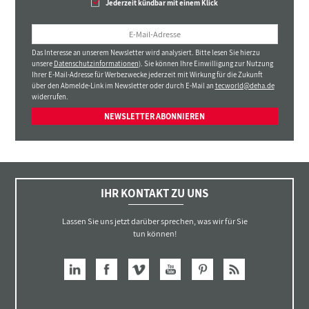
Jederzeit kündbar mit einem Klick
Das Interesse an unserem Newsletter wird analysiert. Bitte lesen Sie hierzu
unsere
Datenschutzinformationen
). Sie können Ihre Einwilligung zur Nutzung
Ihrer E-Mail-Adresse für Werbezwecke jederzeit mit Wirkung für die Zukunft
über den Abmelde-Link im Newsletter oder durch E-Mail an
tecworld@deha.de
widerrufen.
NEWSLETTER ABONNIEREN
IHR KONTAKT ZU UNS
Lassen Sie uns jetzt darüber sprechen, was wir für Sie
tun können!