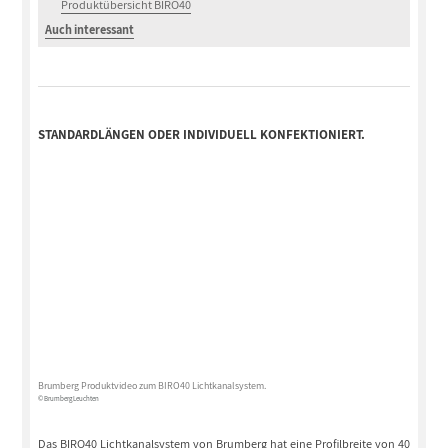
Produktübersicht BIRO40
Auch interessant
STANDARDLÄNGEN ODER INDIVIDUELL KONFEKTIONIERT.
Brumberg Produktvideo zum BIRO40 Lichtkanalsystem.
© Brumberg Leuchten
Das BIRO40 Lichtkanalsystem von Brumberg hat eine Profilbreite von 40