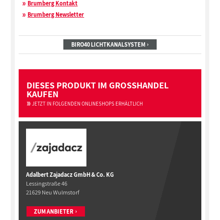
Brumberg Kontakt
Brumberg Newsletter
BIRO40 LICHTKANALSYSTEM
DIESES PRODUKT IM GROSSHANDEL
KAUFEN
JETZT IN FOLGENDEN ONLINESHOPS ERHÄLTLICH
Adalbert Zajadacz GmbH & Co. KG
Lessingstraße 46
21629 Neu Wulmstorf
ZUM ANBIETER