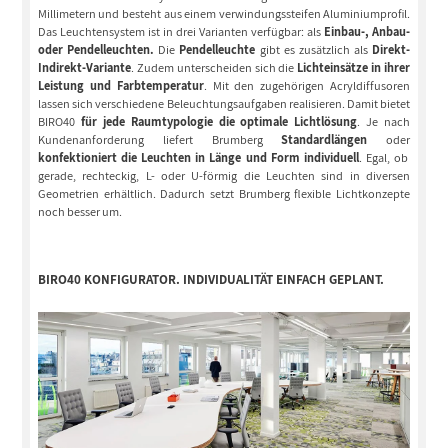
Millimetern und besteht aus einem verwindungssteifen Aluminiumprofil.
Das Leuchtensystem ist in drei Varianten verfügbar: als
Einbau-, Anbau-
oder Pendelleuchten.
Die
Pendelleuchte
gibt es zusätzlich als
Direkt-
Indirekt-Variante
. Zudem unterscheiden sich die
Lichteinsätze in ihrer
Leistung und Farbtemperatur
. Mit den zugehörigen Acryldiffusoren
lassen sich verschiedene Beleuchtungsaufgaben realisieren. Damit bietet
BIRO40
für jede Raumtypologie die optimale Lichtlösung
. Je nach
Kundenanforderung liefert Brumberg
Standardlängen
oder
konfektioniert die Leuchten in Länge und Form individuell
. Egal, ob
gerade, rechteckig, L- oder U-förmig die Leuchten sind in diversen
Geometrien erhältlich. Dadurch setzt Brumberg flexible Lichtkonzepte
noch besser um.
BIRO40 KONFIGURATOR. INDIVIDUALITÄT EINFACH GEPLANT.