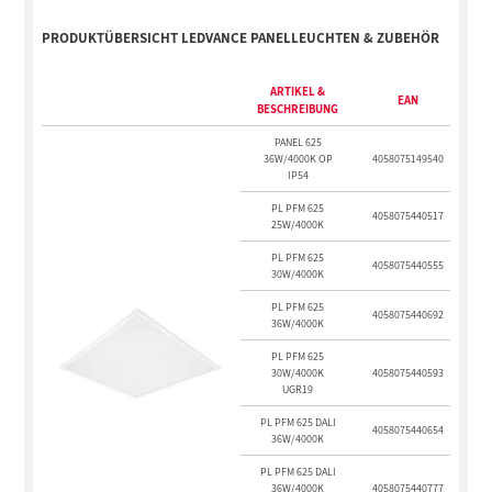
PRODUKTÜBERSICHT LEDVANCE PANELLEUCHTEN & ZUBEHÖR
ARTIKEL &
EAN
BESCHREIBUNG
PANEL 625
36W/4000K OP
4058075149540
IP54
PL PFM 625
4058075440517
25W/4000K
PL PFM 625
4058075440555
30W/4000K
PL PFM 625
4058075440692
36W/4000K
PL PFM 625
30W/4000K
4058075440593
UGR19
PL PFM 625 DALI
4058075440654
36W/4000K
PL PFM 625 DALI
36W/4000K
4058075440777