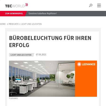
ZUM GEWINNSPIEL
Gewinne kabellose Kopfhörer!
HOME
PRODUKTE
LICHT UND LEUCHTEN
BÜROBELEUCHTUNG FÜR IHREN
ERFOLG
07.05.2021
LICHT UND LEUCHTEN
© LEDVANCE