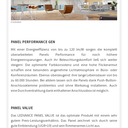
© LEDVANCE
PANEL PERFORMANCE GEN
Mit einer Energieeffizienz von bis zu 120 lm/W sorgen die komplett
überarbeiteten Panels Performance für noch höhere
Energieeinsparungen. Auch ihr Beleuchtungskomfort ließ sich weiter
steigern: Die optimierte Farbkonsistenz und eine hohe Flickerarmut
schaffen eine besonders angenehme Lichtatmosphäre in Büro- oder
Konferenzräumen. Ebenso überzeugend: ihre lange Lebensdauer von bis
zu 60.000 Stunden. Bei alldem lassen sich die Panels dank Push-Button-
Anschlussklemme problemlos und ohne Werkzeug installieren. Auch
eine Durchverdrahtung dank enthaltener Anschlussbox ist möglich.
PANEL VALUE
Das LEDVANCE PANEL VALUE ist das optimale Produkt mit einem sehr
gutem Preis-Leistungsverhältnis. Das Panel zeichnet sich durch seine
gute Entblendung (UGR<19) und sein flimmerarmes Licht aus.