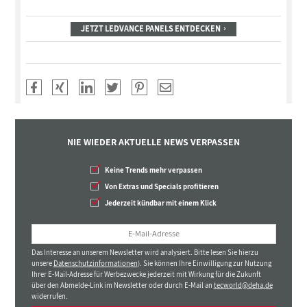
JETZT LEDVANCE PANELS ENTDECKEN
NIE WIEDER AKTUELLE NEWS VERPASSEN
Keine Trends mehr verpassen
Von Extras und Specials profitieren
Jederzeit kündbar mit einem Klick
Das Interesse an unserem Newsletter wird analysiert. Bitte lesen Sie hierzu
unsere
Datenschutzinformationen
). Sie können Ihre Einwilligung zur Nutzung
Ihrer E-Mail-Adresse für Werbezwecke jederzeit mit Wirkung für die Zukunft
über den Abmelde-Link im Newsletter oder durch E-Mail an
tecworld@deha.de
widerrufen.