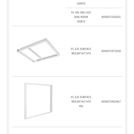
UGR19
PL VAL DALI 625
36W/4000K
4058075392601
UGR19
PL 625 SURFACE
4058075472938
MOUNT KIT H75
PL 625 SURFACE
MOUNT KIT H70
4058075402867
VAL