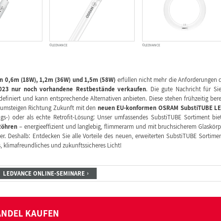
©LEDVANCE
©LEDVANCE
n 0,6m (18W), 1,2m (36W) und 1,5m (58W)
erfüllen nicht mehr die Anforderungen 
023 nur noch vorhandene Restbestände verkaufen
. Die gute Nachricht für Si
efiniert und kann entsprechende Alternativen anbieten. Diese stehen frühzeitig bere
zt umsteigen Richtung Zukunft mit den
neuen EU-konformen OSRAM SubstiTUBE LE
gs-) oder als echte Retrofit-Lösung: Unser umfassendes SubstiTUBE Sortiment bie
Röhren
– energieeffizient und langlebig, flimmerarm und mit bruchsicherem Glaskörp
r. Deshalb: Entdecken Sie alle Vorteile des neuen, erweiterten SubstiTUBE Sortime
 klimafreundliches und zukunftssicheres Licht!
LEDVANCE ONLINE-SEMINARE
ANDEL KAUFEN