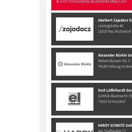
JETZT IN FOLGENDEN ONLINESHOPS ERHÄLTLICH
Adalbert Zajadacz 
Lessingstraße 46
21629 Neu Wulmstorf
Alexander Bürkle G
Robert-Bunsen-Str. 5
79108 Freiburg im Bre
Emil Löffelhardt Gm
Gottlob-Bauknecht-Str
73614 Schorndorf
HARDY SCHMITZ Gm
Am Stadtwalde 12