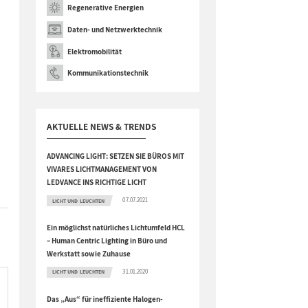
Regenerative Energien
Daten- und Netzwerktechnik
Elektromobilität
Kommunikationstechnik
AKTUELLE NEWS & TRENDS
t
ADVANCING LIGHT: SETZEN SIE BÜROS MIT
VIVARES LICHTMANAGEMENT VON
LEDVANCE INS RICHTIGE LICHT
07.07.2021
LICHT UND LEUCHTEN
Ein möglichst natürliches Lichtumfeld HCL
– Human Centric Lighting in Büro und
Werkstatt sowie Zuhause
31.01.2020
LICHT UND LEUCHTEN
Das „Aus“ für ineffiziente Halogen-