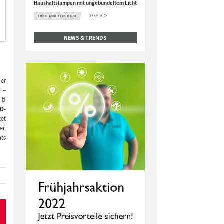
Haushaltslampen mit ungebündeltem Licht
07.06.2018
LICHT UND LEUCHTEN
NEWS & TRENDS
der
e –
it!
D-
tet
er,
nts