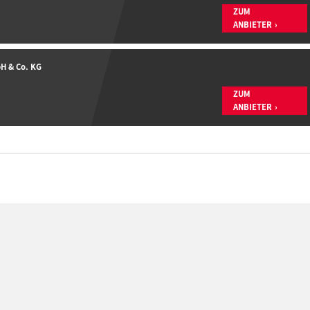
ZUM
ANBIETER
H & Co. KG
ZUM
ANBIETER