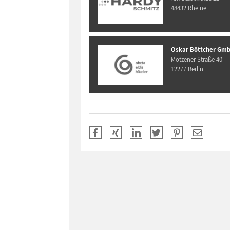
48432 Rheine
Oskar Böttcher Gmb
Motzener Straße 40
12277 Berlin