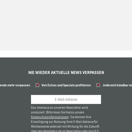
NIE WIEDER AKTUELLE NEWS VERPASSEN
rends mehr verpassen
Von Extras und Specials profitieren
Jederzeit kündbar mi
Das Interesse an unserem Newsletter wird
analysiert. Bitte lesen Sie hierzu unsere
Datenschutzinformationen
). Sie können Ihre
Einwilligung zur Nutzung Ihrer E-Mail-Adresse für
Werbezwecke jederzeit mit Wirkung für die Zukunft
über den Abmelde-Link im Newsletter oder durch E-