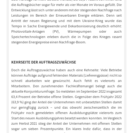
die Auftragsbücher sogar für mehr als vier Monate im Voraus gefüllt. Die
Entwicklung lässt sich unter anderem mit der steigenden Nachfrage nach
Leistungen im Bereich der Erneuerbaren Energie erklären. Denn seit
Antritt der neuen Regierung und mit dem Ukraine-Krieg wurde das
Tempo in Sache Energiewende und Dekarbonisierung deutlich erhöht:
Photovoltaik-Anlagen (PV), Wärmepumpen oder auch
Speichertechnologien erleben durch die in Folge des Krieges rasant
steigenden Energiepreise einen Nachfrage-Boom.
KEHRSEITE DER AUFTRAGSZUWÄCHSE
Doch die Auftragszuwächse haben auch eine Kehrseite: Viele Betriebe
können Aufträge aufgrund fehlenden Materials (Lieferengpässe) nicht so
schnell abarbeiten wie gewünscht. Auch fehlt es vielerorts an
Mitarbeitern. Den zunehmenden Fachkräftemangel belegt auch die
aktuelle Konjunkturumfrage: So meldeten im September 2022 insgesamt
63,4 Prozent der Betriebe offene Stellen. Gegenüber dem Frühjahr 2022
(63,9 %) ging der Anteil der Unternehmen mit unbesetzten Stellen damit
nur geringfügig zurück – und das obwohl zwischenzeitlich die im
Frühjahr noch gemeldeten offenen Ausbildungsplätze vielerorts zum
Start des neuen Ausbildungsjahres besetzt werden konnten. Im Vergleich
zum Herbst 2021 stieg der Anteil der Unternehmen mit offenen Stellen
sogar um sieben Prozentpunkte. Ein klares Indiz dafür, dass in der