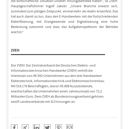
die wirtschaftliche Situation unserer Innungsbetriebe haben“, so ZVEH-
Hauptgeschäftsführer Ingolf Jakobi: „Unsere Branche erweist sich,
zumindest zum jetzigen Zeitpunkt, einmal mehr als relativ krisenfest. Das
hat auch damit zu tun, dass den E-Handwerken mit der fortschreitenden
Elektrifizierung, mit Energiewende und Digitalisierung eine hohe
Bedeutung zukommt und dass das Aufgabenspektrum der Betriebe
wächst.“
ZVEH
Der ZVEH: Der Zentralverband der Deutschen Elektro- und
Informationstechnischen Handwerke (ZVEH) vertritt die
Interessen von 49.592 Unternehmen aus den drei Handwerken
Elektrotechnik, Informationstechnik und Elektromaschinenbau.
Mit 518.176 Beschäftigten, davon 45.808 Auszubildende,
erwirtschaften die Unternehmen einen Jahresumsatz von 72,2
Milliarden Euro. Dem ZVEH als Bundesinnungsverband gehören
zwölf Landesverbände mit 313 Innungen an.