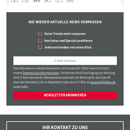
NIE WIEDER AKTUELLE NEWS VERPASSEN
Keine Trends mehr verpassen
Von Extras und Specials profitieren
Jederzeit kündbar mit einem Klick
Das Interesse an unserem Newsletter wird analysiert. Bitte lesen Sie hierzu
unsere
Datenschutzinformationen
). Sie können Ihre Einwilligung zur Nutzung
Ihrer E-Mail-Adresse für Werbezwecke jederzeit mit Wirkung für die Zukunft
über den Abmelde-Link im Newsletter oder durch E-Mail an
tecworld@deha.de
widerrufen.
NEWSLETTER ABONNIEREN
IHR KONTAKT ZU UNS