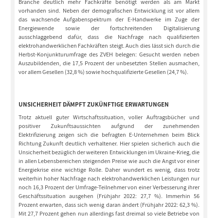
Branche deutlich mehr Fachkräfte benötigt werden als am Markt
vorhanden sind. Neben der demografischen Entwicklung ist vor allem
das wachsende Aufgabenspektrum der E-Handwerke im Zuge der
Energiewende sowie der fortschreitenden Digitalisierung
ausschlaggebend dafür, dass die Nachfrage nach qualifizierten
elektrohandwerklichen Fachkräften steigt. Auch dies lässt sich durch die
Herbst-Konjunkturumfrage des ZVEH belegen: Gesucht werden neben
Auszubildenden, die 17,5 Prozent der unbesetzten Stellen ausmachen,
vor allem Gesellen (32,8 %) sowie hochqualifizierte Gesellen (24,7 %).
UNSICHERHEIT DÄMPFT ZUKÜNFTIGE ERWARTUNGEN
Trotz aktuell guter Wirtschaftssituation, voller Auftragsbücher und
positiver Zukunftsaussichten aufgrund der zunehmenden
Elektrifizierung zeigen sich die befragten E-Unternehmen beim Blick
Richtung Zukunft deutlich verhaltener. Hier spielen sicherlich auch die
Unsicherheit bezüglich der weiteren Entwicklungen im Ukraine-Krieg, die
in allen Lebensbereichen steigenden Preise wie auch die Angst vor einer
Energiekrise eine wichtige Rolle. Daher wundert es wenig, dass trotz
weiterhin hoher Nachfrage nach elektrohandwerklichen Leistungen nur
noch 16,3 Prozent der Umfrage-Teilnehmer von einer Verbesserung ihrer
Geschäftssituation ausgehen (Frühjahr 2022: 27,7 %). Immerhin 56
Prozent erwarten, dass sich wenig daran ändert (Frühjahr 2022: 62,3 %).
Mit 27,7 Prozent gehen nun allerdings fast dreimal so viele Betriebe von