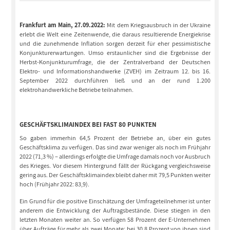
Frankfurt am Main, 27.09.2022:
Mit dem Kriegsausbruch in der Ukraine
erlebt die Welt eine Zeitenwende, die daraus resultierende Energiekrise
und die zunehmende Inflation sorgen derzeit für eher pessimistische
Konjunkturerwartungen. Umso erstaunlicher sind die Ergebnisse der
Herbst-Konjunkturumfrage, die der Zentralverband der Deutschen
Elektro- und Informationshandwerke (ZVEH) im Zeitraum 12. bis 16.
September 2022 durchführen ließ und an der rund 1.200
elektrohandwerkliche Betriebe teilnahmen.
GESCHÄFTSKLIMAINDEX BEI FAST 80 PUNKTEN
So gaben immerhin 64,5 Prozent der Betriebe an, über ein gutes
Geschäftsklima zu verfügen. Das sind zwar weniger als noch im Frühjahr
2022 (71,3 %) – allerdings erfolgte die Umfrage damals noch vor Ausbruch
des Krieges. Vor diesem Hintergrund fällt der Rückgang vergleichsweise
gering aus. Der Geschäftsklimaindex bleibt daher mit 79,5 Punkten weiter
hoch (Frühjahr 2022: 83,9).
Ein Grund für die positive Einschätzung der Umfrageteilnehmer ist unter
anderem die Entwicklung der Auftragsbestände. Diese stiegen in den
letzten Monaten weiter an. So verfügen 58 Prozent der E-Unternehmen
über Aufträge für mehr als zwei Monate; bei 30,8 Prozent von ihnen sind