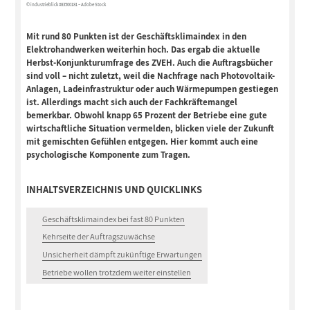
© industrieblick #83500181 – Adobe Stock
Mit rund 80 Punkten ist der Geschäftsklimaindex in den
Elektrohandwerken weiterhin hoch. Das ergab die aktuelle
Herbst-Konjunkturumfrage des ZVEH. Auch die Auftragsbücher
sind voll – nicht zuletzt, weil die Nachfrage nach Photovoltaik-
Anlagen, Ladeinfrastruktur oder auch Wärmepumpen gestiegen
ist. Allerdings macht sich auch der Fachkräftemangel
bemerkbar. Obwohl knapp 65 Prozent der Betriebe eine gute
wirtschaftliche Situation vermelden, blicken viele der Zukunft
mit gemischten Gefühlen entgegen. Hier kommt auch eine
psychologische Komponente zum Tragen.
INHALTSVERZEICHNIS UND QUICKLINKS
Geschäftsklimaindex bei fast 80 Punkten
Kehrseite der Auftragszuwächse
Unsicherheit dämpft zukünftige Erwartungen
Betriebe wollen trotzdem weiter einstellen