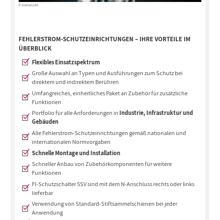
© Siemens AG
FEHLERSTROM-SCHUTZEINRICHTUNGEN – IHRE VORTEILE IM
ÜBERBLICK
Flexibles Einsatzspektrum
Große Auswahl an Typen und Ausführungen zum Schutz bei
direktem und indirektem Berühren
Umfangreiches, einheitliches Paket an Zubehör für zusätzliche
Funktionen
Portfolio für alle Anforderungen in
Industrie, Infrastruktur und
Gebäuden
Alle Fehlerstrom-Schutzeinrichtungen gemäß nationalen und
internationalen Normvorgaben
Schnelle Montage und Installation
Schneller Anbau von Zubehörkomponenten für weitere
Funktionen
FI-Schutzschalter 5SV sind mit dem N-Anschluss rechts oder links
lieferbar
Verwendung von Standard-Stiftsammelschienen bei jeder
Anwendung