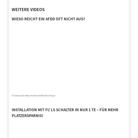
WEITERE VIDEOS
WIESO REICHT EIN AFDD OFT NICHT AUS?
© Siemens AG: Wieso reicht ein AFDD oft nicht aus?
INSTALLATION MIT FI/ LS SCHALTER IN NUR 1 TE – FÜR MEHR
PLATZERSPARNIS!