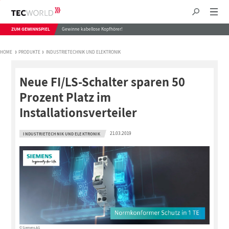
ZUM GEWINNSPIEL
Gewinne kabellose Kopfhörer!
HOME
PRODUKTE
INDUSTRIETECHNIK UND ELEKTRONIK
Neue FI/LS-Schalter sparen 50
Prozent Platz im
Installationsverteiler
21.03.2019
INDUSTRIETECHNIK UND ELEKTRONIK
© Siemens AG