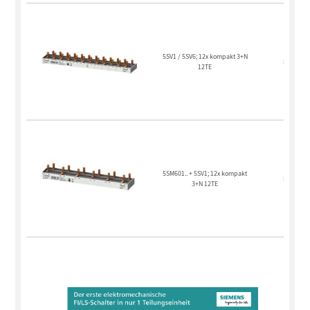
5SV1 / 5SV6; 12x kompakt 3+N
5ST3673-
12TE
5SM601.. + 5SV1; 12x kompakt
5ST3675-
3+N 12TE