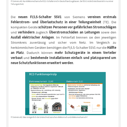
© Siemens AG: Nur elektromechanische FI/LS-Schalter sind in Deutschland zugelassen. Der 5SV1 ist der Erste dieser Art in nur einer
Teilungseinheit.
Die
neuen FI/LS-Schalter 5SV1
von Siemens
vereinen erstmals
Fehlerstrom- und Überlastschutz in einer Teilungseinheit
(TE). Die
kompakten Geräte
schützen Personen vor gefährlichen Stromschlägen
und
verhindern
zugleich
Überstromschäden an Leitungen
sowie den
Ausfall elektrischer Anlagen
. Im Fehlerfall trennen sie den jeweiligen
Stromkreis zuverlässig und sicher vom Netz. Im Vergleich zu
herkömmlichen Geräten benötigen die FI/LS-Schalter 5SV1 nur die
Hälfte
an Platz
. Dadurch können
mehr Schutzgeräte in einem Verteiler
verbaut
und
bestehende Installationen einfach und platzsparend um
neue Schutzfunktionen erweitert werden
.
© Siemens AG: Was ist eigentlich der Unterschied zwischen elektronisch und elektromechanisch?