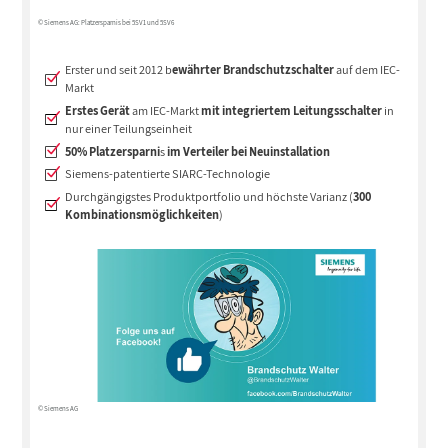
© Siemens AG: Platzersparnis bei 5SV1 und 5SV6
Erster und seit 2012 b
ewährter Brandschutzschalter
auf dem IEC-
Markt
Erstes Gerät
am IEC-Markt
mit integriertem Leitungsschalter
in
nur einer Teilungseinheit
50% Platzersparni
s
im Verteiler bei Neuinstallation
Siemens-patentierte SIARC-Technologie
Durchgängigstes Produktportfolio und höchste Varianz (
300
Kombinationsmöglichkeiten
)
© Siemens AG