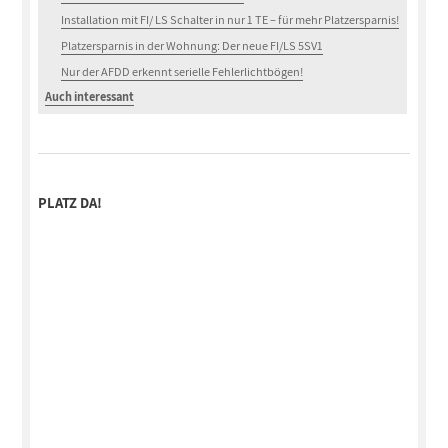
Installation mit FI/ LS Schalter in nur 1 TE – für mehr Platzersparnis!
Platzersparnis in der Wohnung: Der neue FI/LS 5SV1
Nur der AFDD erkennt serielle Fehlerlichtbögen!
Auch interessant
PLATZ DA!