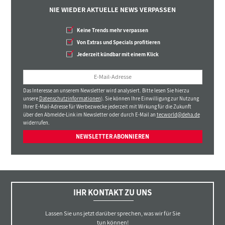
NIE WIEDER AKTUELLE NEWS VERPASSEN
Keine Trends mehr verpassen
Von Extras und Specials profitieren
Jederzeit kündbar mit einem Klick
Das Interesse an unserem Newsletter wird analysiert. Bitte lesen Sie hierzu
unsere
Datenschutzinformationen
). Sie können Ihre Einwilligung zur Nutzung
Ihrer E-Mail-Adresse für Werbezwecke jederzeit mit Wirkung für die Zukunft
über den Abmelde-Link im Newsletter oder durch E-Mail an
tecworld@deha.de
widerrufen.
NEWSLETTER ABONNIEREN
IHR KONTAKT ZU UNS
Lassen Sie uns jetzt darüber sprechen, was wir für Sie
tun können!