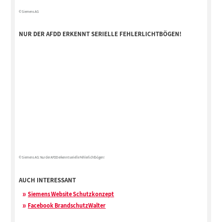
© Siemens AG
NUR DER AFDD ERKENNT SERIELLE FEHLERLICHTBÖGEN!
© Siemens AG: Nur der AFDD erkennt serielle Fehlerlichtbögen!
AUCH INTERESSANT
Siemens Website Schutzkonzept
Facebook BrandschutzWalter