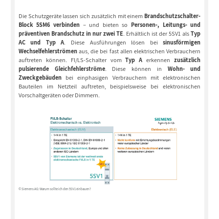
Die Schutzgeräte lassen sich zusätzlich mit einem
Brandschutzschalter-
Block 5SM6 verbinden
– und bieten so
Personen-, Leitungs- und
präventiven Brandschutz in nur zwei TE
. Erhältlich ist der 5SV1 als
Typ
AC und Typ A
. Diese Ausführungen lösen bei
sinusförmigen
Wechselfehlerströmen
aus, die bei fast allen elektrischen Verbrauchern
auftreten können. FI/LS-Schalter vom
Typ A
erkennen
zusätzlich
pulsierende Gleichfehlerströme
. Diese können in
Wohn- und
Zweckgebäuden
bei einphasigen Verbrauchern mit elektronischen
Bauteilen im Netzteil auftreten, beispielsweise bei elektronischen
Vorschaltgeräten oder Dimmern.
© Siemens AG: Warum sollte ich den 5SV1 einbauen?