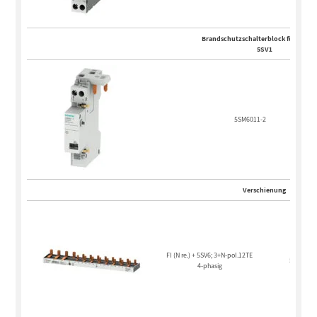
Brandschutzschalterblock für Anbau
5SV1
5SM6011-2
Verschienung
FI (N re.) + 5SV6; 3+N-pol.12TE
5ST3783-
4-phasig