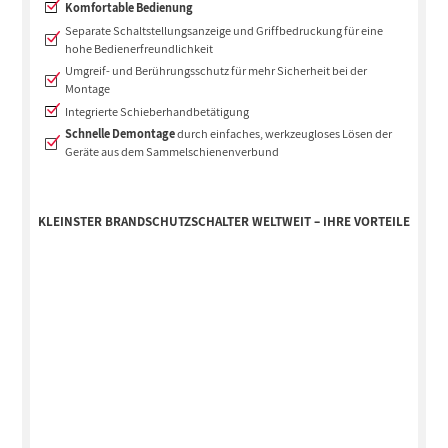
Komfortable Bedienung
Separate Schaltstellungsanzeige und Griffbedruckung für eine
hohe Bedienerfreundlichkeit
Umgreif- und Berührungsschutz für mehr Sicherheit bei der
Montage
Integrierte Schieberhandbetätigung
Schnelle Demontage
durch einfaches, werkzeugloses Lösen der
Geräte aus dem Sammelschienenverbund
KLEINSTER BRANDSCHUTZSCHALTER WELTWEIT – IHRE VORTEILE