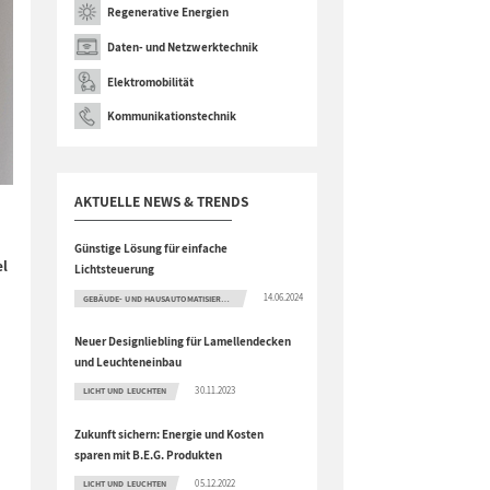
Regenerative Energien
Daten- und Netzwerktechnik
Elektromobilität
Kommunikationstechnik
AKTUELLE NEWS & TRENDS
Günstige Lösung für einfache
el
Lichtsteuerung
14.06.2024
GEBÄUDE- UND HAUSAUTOMATISIERUNG
Neuer Designliebling für Lamellendecken
und Leuchteneinbau
30.11.2023
LICHT UND LEUCHTEN
Zukunft sichern: Energie und Kosten
sparen mit B.E.G. Produkten
05.12.2022
LICHT UND LEUCHTEN