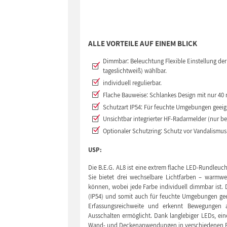
ALLE VORTEILE AUF EINEM BLICK
Dimmbar: Beleuchtung Flexible Einstellung der
tageslichtweiß) wählbar.
individuell regulierbar.
Flache Bauweise: Schlankes Design mit nur 4
Schutzart IP54: Für feuchte Umgebungen geeig
Unsichtbar integrierter HF-Radarmelder (nur b
Optionaler Schutzring: Schutz vor Vandalismus 
USP:
Die B.E.G. AL8 ist eine extrem flache LED-Rundleu
Sie bietet drei wechselbare Lichtfarben – warmwe
können, wobei jede Farbe individuell dimmbar ist
(IP54) und somit auch für feuchte Umgebungen geei
Erfassungsreichweite und erkennt Bewegungen 
Ausschalten ermöglicht. Dank langlebiger LEDs, eine
Wand- und Deckenanwendungen in verschiedenen B