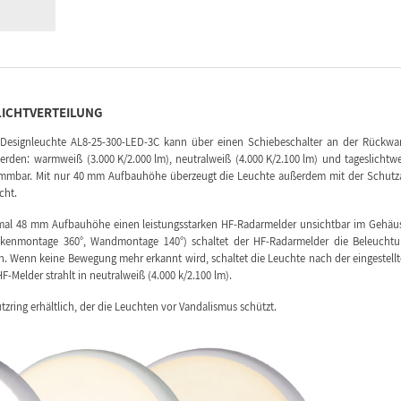
LICHTVERTEILUNG
er Designleuchte AL8-25-300-LED-3C kann über einen Schiebeschalter an der Rückw
den: warmweiß (3.000 K/2.000 lm), neutralweiß (4.000 K/2.100 lm) und tageslichtw
h dimmbar. Mit nur 40 mm Aufbauhöhe überzeugt die Leuchte außerdem mit der Schutz
cht.
nmal 48 mm Aufbauhöhe einen leistungsstarken HF-Radarmelder unsichtbar im Gehäu
ckenmontage 360°, Wandmontage 140°) schaltet der HF-Radarmelder die Beleucht
. Wenn keine Bewegung mehr erkannt wird, schaltet die Leuchte nach der eingestell
-Melder strahlt in neutralweiß (4.000 k/2.100 lm).
utzring erhältlich, der die Leuchten vor Vandalismus schützt.