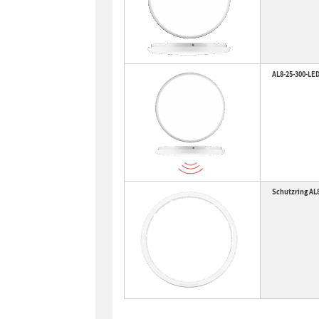
AL8-25-300-LE
Schutzring AL