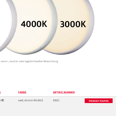
en warm-, neutral- oder tageslichtweißer Beleuchtung
G
FARBE
ARTIKELNUMMER
D-3C
weiß, ähnlich RAL9016
93621
PRODUKT KAUFEN