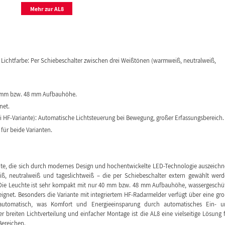
Mehr zur AL8
 Lichtfarbe: Per Schiebeschalter zwischen drei Weißtönen (warmweiß, neutralweiß,
0 mm bzw. 48 mm Aufbauhöhe.
net.
ei HF-Variante): Automatische Lichtsteuerung bei Bewegung, großer Erfassungsbereich.
für beide Varianten.
chte, die sich durch modernes Design und hochentwickelte LED-Technologie auszeichn
iß, neutralweiß und tageslichtweiß – die per Schiebeschalter extern gewählt wer
. Die Leuchte ist sehr kompakt mit nur 40 mm bzw. 48 mm Aufbauhöhe, wassergeschü
gnet. Besonders die Variante mit integriertem HF-Radarmelder verfügt über eine gr
automatisch, was Komfort und Energieeinsparung durch automatisches Ein- u
r breiten Lichtverteilung und einfacher Montage ist die AL8 eine vielseitige Lösung 
ereichen.