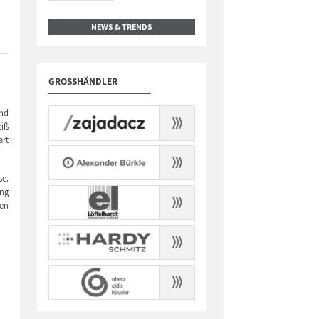
NEWS & TRENDS
GROSSHÄNDLER
and
eiß
art
se.
ung
ten