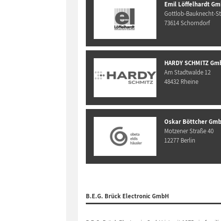
Emil Löffelhardt Gm
Gottlob-Bauknecht-Str
73614 Schorndorf
HARDY SCHMITZ Gm
Am Stadtwalde 12
48432 Rheine
Oskar Böttcher Gmb
Motzener Straße 40
12277 Berlin
B.E.G. Brück Electronic GmbH