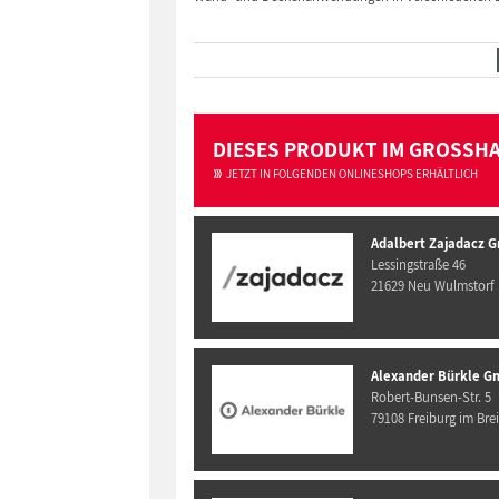
DIESES PRODUKT IM GROSSH
JETZT IN FOLGENDEN ONLINESHOPS ERHÄLTLICH
Adalbert Zajadacz 
Lessingstraße 46
21629 Neu Wulmstorf
Alexander Bürkle G
Robert-Bunsen-Str. 5
79108 Freiburg im Bre