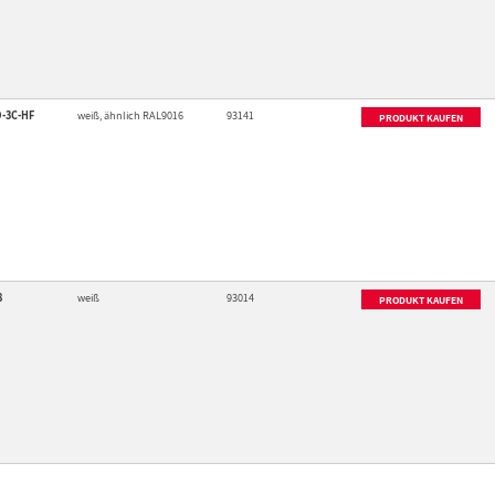
D-3C-HF
weiß, ähnlich RAL9016
93141
PRODUKT KAUFEN
8
weiß
93014
PRODUKT KAUFEN