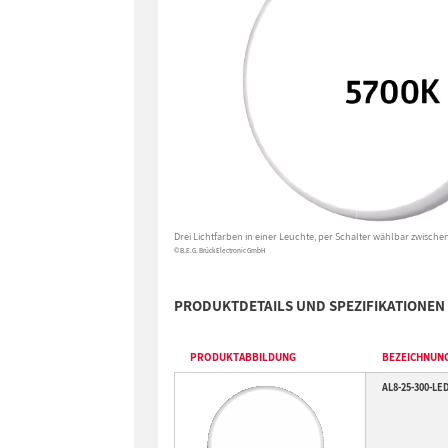
Drei Lichtfarben in einer Leuchte, per Schalter wählbar zwisch
© B.E.G. Brück Electronic GmbH
PRODUKTDETAILS UND SPEZIFIKATIONEN
PRODUKTABBILDUNG
BEZEICHNUN
AL8-25-300-LE