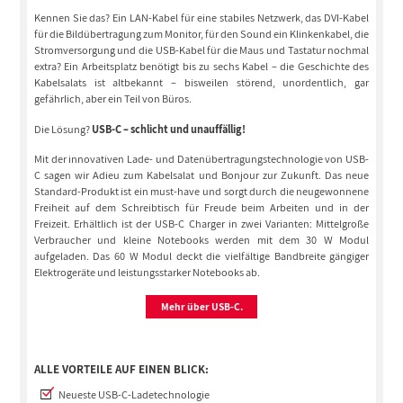
Kennen Sie das? Ein LAN-Kabel für eine stabiles Netzwerk, das DVI-Kabel
für die Bildübertragung zum Monitor, für den Sound ein Klinkenkabel, die
Stromversorgung und die USB-Kabel für die Maus und Tastatur nochmal
extra? Ein Arbeitsplatz benötigt bis zu sechs Kabel – die Geschichte des
Kabelsalats ist altbekannt – bisweilen störend, unordentlich, gar
gefährlich, aber ein Teil von Büros.
Die Lösung?
USB-C – schlicht und unauffällig!
Mit der innovativen Lade- und Datenübertragungstechnologie von USB-
C sagen wir Adieu zum Kabelsalat und Bonjour zur Zukunft. Das neue
Standard-Produkt ist ein must-have und sorgt durch die neugewonnene
Freiheit auf dem Schreibtisch für Freude beim Arbeiten und in der
Freizeit. Erhältlich ist der USB-C Charger in zwei Varianten: Mittelgroße
Verbraucher und kleine Notebooks werden mit dem 30 W Modul
aufgeladen. Das 60 W Modul deckt die vielfältige Bandbreite gängiger
Elektrogeräte und leistungsstarker Notebooks ab.
Mehr über USB-C.
ALLE VORTEILE AUF EINEN BLICK:
Neueste USB-C-Ladetechnologie