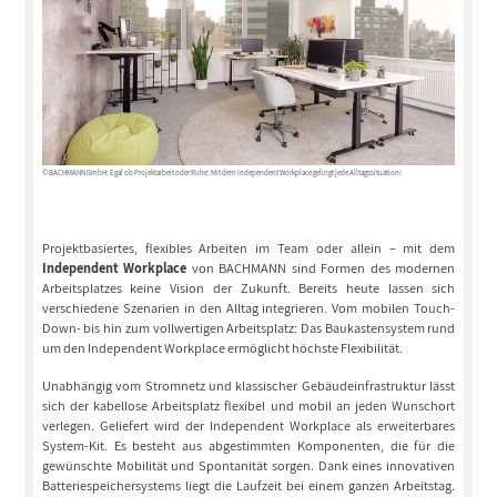
© BACHMANN GmbH: Egal ob Projektarbeit oder Ruhe: Mit dem Independent Workplace gelingt jede Alltagssituation!
Projektbasiertes, flexibles Arbeiten im Team oder allein – mit dem
Independent Workplace
von BACHMANN sind Formen des modernen
Arbeitsplatzes keine Vision der Zukunft. Bereits heute lassen sich
verschiedene Szenarien in den Alltag integrieren. Vom mobilen Touch-
Down- bis hin zum vollwertigen Arbeitsplatz: Das Baukastensystem rund
um den Independent Workplace ermöglicht höchste Flexibilität.
Unabhängig vom Stromnetz und klassischer Gebäudeinfrastruktur lässt
sich der kabellose Arbeitsplatz flexibel und mobil an jeden Wunschort
verlegen. Geliefert wird der Independent Workplace als erweiterbares
System-Kit. Es besteht aus abgestimmten Komponenten, die für die
gewünschte Mobilität und Spontanität sorgen. Dank eines innovativen
Batteriespeichersystems liegt die Laufzeit bei einem ganzen Arbeitstag.