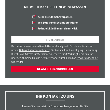
NIE WIEDER AKTUELLE NEWS VERPASSEN
Keine Trends mehr verpassen
Von Extras und Specials profitieren
Jederzeit kündbar mit einem Klick
Das Interesse an unserem Newsletter wird analysiert. Bitte lesen Sie hierzu
unsere
Datenschutzinformationen
). Sie können Ihre Einwilligung zur Nutzung
Ihrer E-Mail-Adresse für Werbezwecke jederzeit mit Wirkung für die Zukunft
über den Abmelde-Link im Newsletter oder durch E-Mail an
tecworld@deha.de
widerrufen.
NEWSLETTER ABONNIEREN
IHR KONTAKT ZU UNS
Lassen Sie uns jetzt darüber sprechen, was wir für Sie