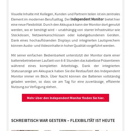
Visuelle Inhalte mit Kollegen, Kunden und Partnern teilen ist ein zentrales
Element im modernen Berufsalltag. Der
Independent Monitor
bietet hier
eine neue Flexibilität. Durch den Akkupack kann der Monitor dort genutzt
werden, wo er benötigt wird – unabhängig von starrer Infrastruktur wie
Steckdosen, Netzwerkanschlüssen oder kabelgebundenen Geräten.
Dank eines hochauflösenden Displays und integrierten Lautsprechern
können Audio- und Videoinhalte in hoher Qualität vorgeführt werden.
Mit seiner einfachen Bedienbarkeit unterstützt der Monitor dank einer
batteriebetriebenen Laufzeit von 6-8 Stunden das kabellose Präsentieren
während eines kompletten Arbeitstags. Dank der integrierten
Statusanzeige am Akkupack haben Sie die Restlaufzeit des Independent
Monitor immer im Blick. Über Nacht können die Batterien vollständig
geladen werden, so dass sie am Tag für eine zuverlässige, effiziente
Nutzung zur Verfügung stehen.
Mehr über den Independent Monitor finden Sie hier.
SCHREIBTISCH WAR GESTERN – FLEXIBILITÄT IST HEUTE