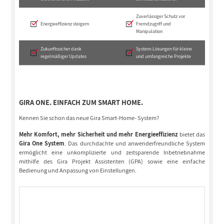
Zuverlässiger Schutz vor
Energieeffizienz steigern
Fremdzugriff und
Manipulation
Zukunftssicher dank
System-Lösungen für kleine
regelmäßiger Updates
und umfangreiche Projekte
GIRA ONE. EINFACH ZUM SMART HOME.
Kennen Sie schon das neue Gira Smart-Home- System?
Mehr Komfort, mehr Sicherheit und mehr Energieeffizienz
bietet das
Gira One System
. Das durchdachte und anwenderfreundliche System
ermöglicht eine unkomplizierte und zeitsparende Inbetriebnahme
mithilfe des Gira Projekt Assistenten (GPA) sowie eine einfache
Bedienung und Anpassung von Einstellungen.