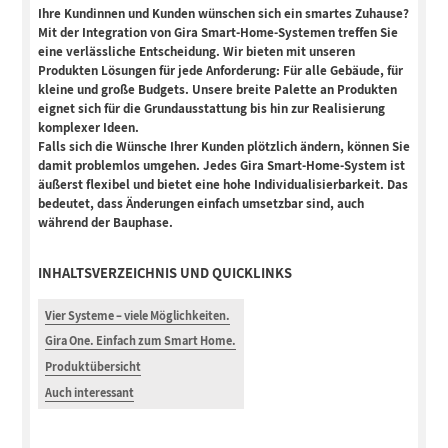
Ihre Kundinnen und Kunden wünschen sich ein smartes Zuhause?
Mit der Integration von Gira Smart-Home-Systemen treffen Sie
eine verlässliche Entscheidung. Wir bieten mit unseren
Produkten Lösungen für jede Anforderung: Für alle Gebäude, für
kleine und große Budgets. Unsere breite Palette an Produkten
eignet sich für die Grundausstattung bis hin zur Realisierung
komplexer Ideen.
Falls sich die Wünsche Ihrer Kunden plötzlich ändern, können Sie
damit problemlos umgehen. Jedes Gira Smart-Home-System ist
äußerst flexibel und bietet eine hohe Individualisierbarkeit. Das
bedeutet, dass Änderungen einfach umsetzbar sind, auch
während der Bauphase.
INHALTSVERZEICHNIS UND QUICKLINKS
Vier Systeme – viele Möglichkeiten.
Gira One. Einfach zum Smart Home.
Produktübersicht
Auch interessant