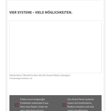
VIER SYSTEME – VIELE MÖGLICHKEITEN.
Erklärvideo I Überblick über die Gira Smart-Home-Lösungen.
© Gira Giersiepen GmbH & Co. KG
Führen zuvor festgelegte
Gira Smart-Home-Systeme
Funktionen automatisch aus,
lassen sich kombinieren,
ohne dass Nutzer-/innen sie
flexibel erweitern und sind
extra aktivieren müssen.
somit zukunftssicher