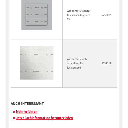
Wippenset 3fach für
Tastsensor 4 System
5753015
55
Wippenset 2fach
individuell für
5032219
Tastsensor 4
AUCH INTERESSANT
Mehr erfahren
Jetzt Fachinformation herunterladen