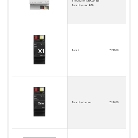
integrierter Drossel für
Gira One und KNX
Gira X1
209600
Gira One Server
203900