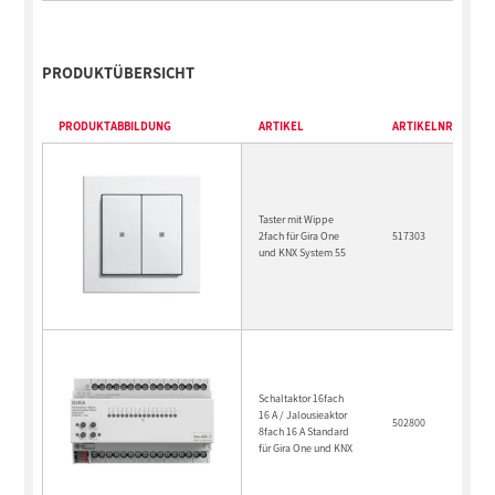
PRODUKTÜBERSICHT
PRODUKTABBILDUNG
ARTIKEL
ARTIKELNR.
Taster mit Wippe
2fach für Gira One
517303
und KNX System 55
Schaltaktor 16fach
16 A / Jalousieaktor
502800
8fach 16 A Standard
für Gira One und KNX