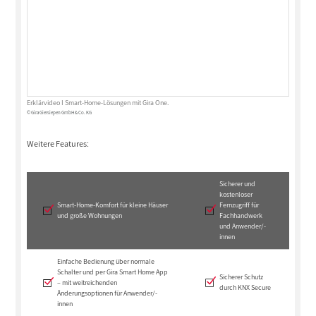
Erklärvideo I Smart-Home-Lösungen mit Gira One.
© Gira Giersiepen GmbH & Co. KG
Weitere Features:
Sicherer und
kostenloser
Smart-Home-Komfort für kleine Häuser
Fernzugriff für
und große Wohnungen
Fachhandwerk
und Anwender/-
innen
Einfache Bedienung über normale
Schalter und per Gira Smart Home App
Sicherer Schutz
– mit weitreichenden
durch KNX Secure
Änderungsoptionen für Anwender/-
innen