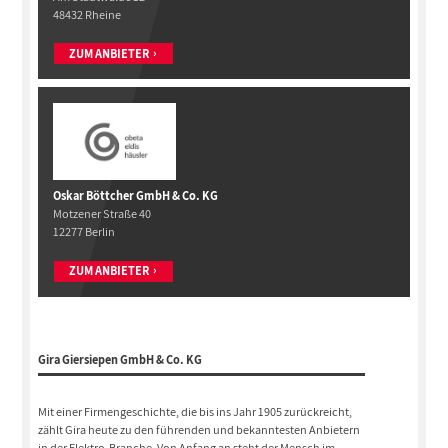
48432 Rheine
ZUM ANBIETER
Oskar Böttcher GmbH & Co. KG
Motzener Straße 40
12277 Berlin
ZUM ANBIETER
Gira Giersiepen GmbH & Co. KG
Mit einer Firmengeschichte, die bis ins Jahr 1905 zurückreicht,
zählt Gira heute zu den führenden und bekanntesten Anbietern
in der Elektro-Branche. Von Anfang an steht der Mensch im