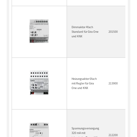
Dimmaktor 4fach
Standard für Gira One
201500
und KNX
Heizungsaktor 6fach
mit Regler für Gira
213900
One und KNX
Spannungsversorgung
320 mA mit
212200