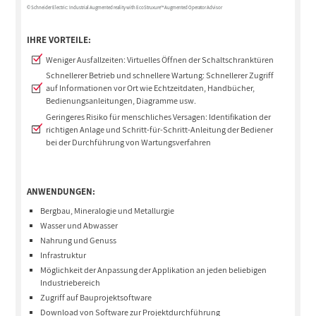
© Schneider Electric: Industrial Augmented reality with EcoStruxure™ Augmented Operator Advisor
IHRE VORTEILE:
Weniger Ausfallzeiten: Virtuelles Öffnen der Schaltschranktüren
Schnellerer Betrieb und schnellere Wartung: Schnellerer Zugriff
auf Informationen vor Ort wie Echtzeitdaten, Handbücher,
Bedienungsanleitungen, Diagramme usw.
Geringeres Risiko für menschliches Versagen: Identifikation der
richtigen Anlage und Schritt-für-Schritt-Anleitung der Bediener
bei der Durchführung von Wartungsverfahren
ANWENDUNGEN:
Bergbau, Mineralogie und Metallurgie
Wasser und Abwasser
Nahrung und Genuss
Infrastruktur
Möglichkeit der Anpassung der Applikation an jeden beliebigen
Industriebereich
Zugriff auf Bauprojektsoftware
Download von Software zur Projektdurchführung