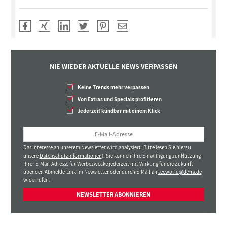
NIE WIEDER AKTUELLE NEWS VERPASSEN
Keine Trends mehr verpassen
Von Extras und Specials profitieren
Jederzeit kündbar mit einem Klick
Das Interesse an unserem Newsletter wird analysiert. Bitte lesen Sie hierzu
unsere
Datenschutzinformationen
). Sie können Ihre Einwilligung zur Nutzung
Ihrer E-Mail-Adresse für Werbezwecke jederzeit mit Wirkung für die Zukunft
über den Abmelde-Link im Newsletter oder durch E-Mail an
tecworld@deha.de
widerrufen.
NEWSLETTER ABONNIEREN