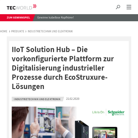
ZUM GEWINNSPIEL
Gewinne kabellose Kopfhörer!
HOME
PRODUKTE
INDUSTRIETECHNIK UND ELEKTRONIK
IIoT Solution Hub – Die
vorkonfigurierte Plattform zur
Digitalisierung industrieller
Prozesse durch EcoStruxure-
Lösungen
21.02.2020
INDUSTRIETECHNIK UND ELEKTRONIK