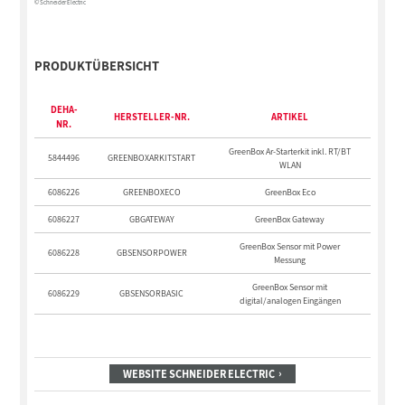
© Schneider Electric
PRODUKTÜBERSICHT
DEHA-
HERSTELLER-NR.
ARTIKEL
NR.
GreenBox Ar-Starterkit inkl. RT/BT
5844496
GREENBOXARKITSTART
WLAN
6086226
GREENBOXECO
GreenBox Eco
6086227
GBGATEWAY
GreenBox Gateway
GreenBox Sensor mit Power
6086228
GBSENSORPOWER
Messung
GreenBox Sensor mit
6086229
GBSENSORBASIC
digital/analogen Eingängen
WEBSITE SCHNEIDER ELECTRIC