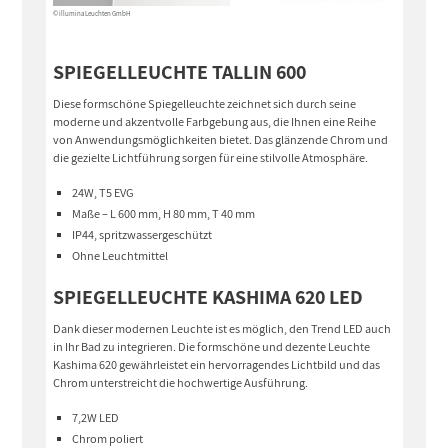
© illumina Leuchten GmbH
© illumina Leuch
SPIEGELLEUCHTE TALLIN 600
Diese formschöne Spiegelleuchte zeichnet sich durch seine
moderne und akzentvolle Farbgebung aus, die Ihnen eine Reihe
von Anwendungsmöglichkeiten bietet. Das glänzende Chrom und
die gezielte Lichtführung sorgen für eine stilvolle Atmosphäre.
24W, T5 EVG
Maße – L 600 mm, H 80 mm, T 40 mm
IP44, spritzwassergeschützt
Ohne Leuchtmittel
SPIEGELLEUCHTE KASHIMA 620 LED
Dank dieser modernen Leuchte ist es möglich, den Trend LED auch
in Ihr Bad zu integrieren. Die formschöne und dezente Leuchte
Kashima 620 gewährleistet ein hervorragendes Lichtbild und das
Chrom unterstreicht die hochwertige Ausführung.
7,2W LED
Chrom poliert