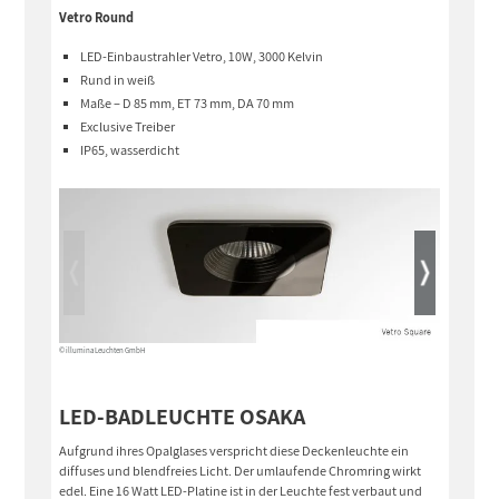
Vetro Round
LED-Einbaustrahler Vetro, 10W, 3000 Kelvin
Rund in weiß
Maße – D 85 mm, ET 73 mm, DA 70 mm
Exclusive Treiber
IP65, wasserdicht
© illumina Leuchten GmbH
© illumina Leuch
LED-BADLEUCHTE OSAKA
Aufgrund ihres Opalglases verspricht diese Deckenleuchte ein
diffuses und blendfreies Licht. Der umlaufende Chromring wirkt
edel. Eine 16 Watt LED-Platine ist in der Leuchte fest verbaut und