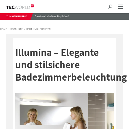
ZUM GEWINNSPIEL
Gewinne kabellose Kopfhörer!
HOME
PRODUKTE
LICHT UND LEUCHTEN
Illumina – Elegante
und stilsichere
Badezimmerbeleuchtung