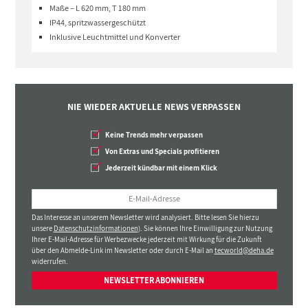
Maße – L 620 mm, T 180 mm
IP44, spritzwassergeschützt
Inklusive Leuchtmittel und Konverter
NIE WIEDER AKTUELLE NEWS VERPASSEN
Keine Trends mehr verpassen
Von Extras und Specials profitieren
Jederzeit kündbar mit einem Klick
Das Interesse an unserem Newsletter wird analysiert. Bitte lesen Sie hierzu
unsere
Datenschutzinformationen
). Sie können Ihre Einwilligung zur Nutzung
Ihrer E-Mail-Adresse für Werbezwecke jederzeit mit Wirkung für die Zukunft
über den Abmelde-Link im Newsletter oder durch E-Mail an
tecworld@deha.de
widerrufen.
NEWSLETTER ABONNIEREN