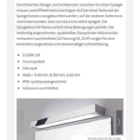
Durchdachtes Design, das funktioniert. Leuchten für einen Spiegel
müssen zwei Effekte berücksichtigen: Auf der einen Seite soll der
Spiegel bestens ausgeleuchtet werden, auf der anderen Seite muss
verhindert werden, dass sich das Licht selbst spiegelt. Die
Spiegelleuchte Padova erfüllt diese Bedingungen perfekt. Die
beidseitig angeordneten, opalweißen Glaszylinder inklusive des
verbauten Leuchtmittels (2x Fassung G9, 25 W) sorgen für eine
besonders angenehme und zweckmäßige Lichtverteilung.
2 x 28W, G9
Chrom poliert
Glas opal
Maße – D 40 mm, B 360 mm, A 82 mm
IP44, spritzwassergeschützt
Inklusive Leuchtmittel