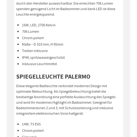
durch den Hersteller auswechselbar. Die erreichten 706 Lumen
spenden genügend Licht im Badezimmer und dank LED ist diese
Leuchte energiesparend.
16W, LED, 2700 Kelvin
706 Lumen
Chrom poliert
Maße – D 310 mm, H 95mm
Treiber inklusive
IP44, spritzwassergeschützt
Inklusive Leuchtmittel
SPIEGELLEUCHTE PALERMO
Diese elegante Badleuchte verbindet modernes Design mit
optimaler Beleuchtung. Als Spiegelbeleuchtung bietet die
beidseitige Anordnung eine perfekte Ausleuchtung des Spiegels
und wird Ihr modernes Highlight im Badezimmer. Geeignet für
Badezimmerzonen 2 und 3, mit Schutzisolierung und inklusive
integriertem elektronischen Vorschaltgerät.
14W, T5 EVG
Chrom poliert
Glas opal