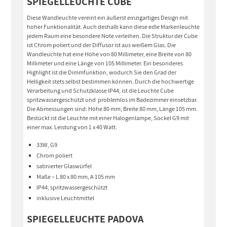
SPIEGELLEUCHTE CUBE
Diese Wandleuchte vereint ein äußerst einzigartiges Design mit
hoher Funktionalität. Auch deshalb kann diese edle Markenleuchte
jedem Raum eine besondere Note verleihen. Die Struktur der Cube
ist Chrom poliert und der Diffusor ist aus weißem Glas. Die
Wandleuchte hat eine Höhe von 80 Millimeter, eine Breite von 80
Millimeter und eine Länge von 105 Millimeter. Ein besonderes
Highlight ist die Dimmfunktion, wodurch Sie den Grad der
Helligkeit stets selbst bestimmen können. Durch die hochwertige
Verarbeitung und Schutzklasse IP44, ist die Leuchte Cube
spritzwassergeschützt und problemlos im Badezimmer einsetzbar.
Die Abmessungen sind: Höhe 80 mm, Breite 80 mm, Länge 105 mm.
Bestückt ist die Leuchte mit einer Halogenlampe, Sockel G9 mit
einer max. Leistung von 1 x 40 Watt.
33W, G9
Chrom poliert
satinierter Glaswürfel
Maße – L 80 x 80 mm, A 105 mm
IP44, spritzwassergeschützt
inklusive Leuchtmittel
SPIEGELLEUCHTE PADOVA