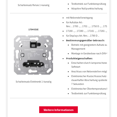
Testbetrieb zur Funktionsprüfung
Schalteinsatz Relais 1-kanalig
Adaptive Nullpunktschaltung
mit Nebenstelleneingang
für Aufsätze Art.-
Nrn.: .. 1700 .., .. 1701 .., .. 1750 D .., .. 1751 BT .., ..
1704 ESE
17180 .., .. 17280 .., .. 17181 .., .. 17281 .., DWPM 1
für Displays Art.-Nrn.: .. 1790 D ..
Bestimmungsgemäßer Gebrauch:
Betrieb mit geeignetem Aufsatz aus dem LB
Management
Montage in Gerätedose nach DIN 49073
Produkteigenschaften:
Einschalten durch lampenschonenden
Softstart
Anschluss von Nebenstellen möglich
Elektronischer Kurzschlussschutz mit
dauerhafter Abschaltung spätestens nach
Schalteinsatz Elektronik 1-kanalig
7 Sekunden
Elektronischer Übertemperaturschutz
Testbetrieb zur Funktionsprüfung
Weitere Informationen