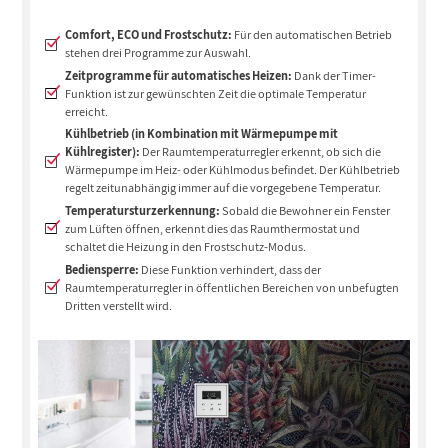
Comfort, ECO und Frostschutz:
Für den automatischen Betrieb
stehen drei Programme zur Auswahl.
Zeitprogramme für automatisches Heizen:
Dank der Timer-
Funktion ist zur gewünschten Zeit die optimale Temperatur
erreicht.
Kühlbetrieb (in Kombination mit Wärmepumpe mit
Kühlregister):
Der Raumtemperaturregler erkennt, ob sich die
Wärmepumpe im Heiz- oder Kühlmodus befindet. Der Kühlbetrieb
regelt zeitunabhängig immer auf die vorgegebene Temperatur.
Temperatursturzerkennung:
Sobald die Bewohner ein Fenster
zum Lüften öffnen, erkennt dies das Raumthermostat und
schaltet die Heizung in den Frostschutz-Modus.
Bediensperre:
Diese Funktion verhindert, dass der
Raumtemperaturregler in öffentlichen Bereichen von unbefugten
Dritten verstellt wird.