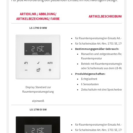
ARTIEKLNR./ ABBILDUNG/
ARTIKELBESCHREIBUNG
ARTIKELBEZEICHNUNG/ FARBE
LS 1790 D WW
für Raumtemperaturregler-Einsatz Art.-Nr.: 1790
für Schalteinsätze Art.-Nrn.: 1701 SE, 1704 ESE
Bestimmungsgemäßer Gebrauch:
Manuelles und zeitgesteuertes Regeln der
Raumtemperatur
Betrieb mit Raumtemperaturregler-Einsatz
oder Schalteinsatz aus dem LB-Manageme
Produkteigenschaften:
Echtglasfront
6 Sensortasten
Display Standard zur
Zeitschaltuhr mit drei Speicherbereichen u.
Raumtemperaturregelung
alpinweiß
LS 1790 D SW
für Raumtemperaturregler-Einsatz Art.-Nr.: 1790
für Schalteinsätze Art.-Nrn.: 1701 SE, 1704 ESE