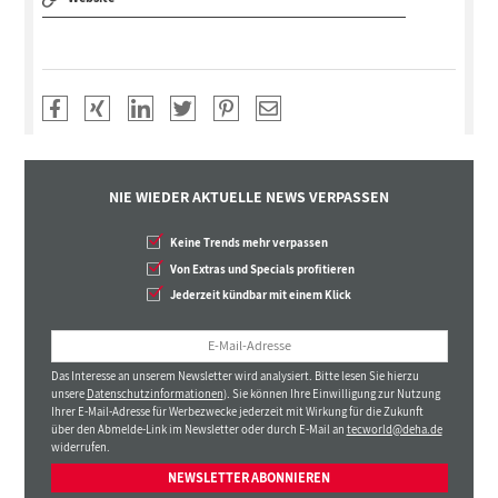
NIE WIEDER AKTUELLE NEWS VERPASSEN
Keine Trends mehr verpassen
Von Extras und Specials profitieren
Jederzeit kündbar mit einem Klick
Das Interesse an unserem Newsletter wird analysiert. Bitte lesen Sie hierzu
unsere
Datenschutzinformationen
). Sie können Ihre Einwilligung zur Nutzung
Ihrer E-Mail-Adresse für Werbezwecke jederzeit mit Wirkung für die Zukunft
über den Abmelde-Link im Newsletter oder durch E-Mail an
tecworld@deha.de
widerrufen.
NEWSLETTER ABONNIEREN