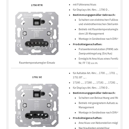
mit Fühleranschluss
1790 RTR
für Displays Art.-Nrn.: .. 1790 D ..
Bestimmungsgemäßer Gebrauch:
Schalten von elektrischen Fußbodenheizu
und elektrothermischen Stellantrieben
Betrieb mit Raumtemperaturregler-Aufsatz
dem LB-Management
Montage in Gerätedose nach DIN 49073
Produkteigenschaften:
Pulsweitenmodulation (PWM) oder
Zweipunktregelung (Ein/Aus)
Ermöglicht Anschluss eines Fernfühlers (Art.
Raumtemperaturregler-Einsatz
Nr.: FF 7.8) u.v.m.
für Aufsätze Art.-Nrn.: .. 1700 .., .. 1701 .., .. 1750 D ..
1701 SE
1751 BT .., ..
17180 .., .. 17280 .., .. 17181 .., .. 17281 .., DWPM 1
für Displays Art.-Nrn.: .. 1790 D ..
Bestimmungsgemäßer Gebrauch:
Schalten von Beleuchtung und Motoren
Betrieb mit geeignetem Aufsatz aus dem LB
Management
Montage in Gerätedose nach DIN 49073
Produkteigenschaften:
Anschluss von Nebenstellen möglich
Nachlaufzeiten einstellbar