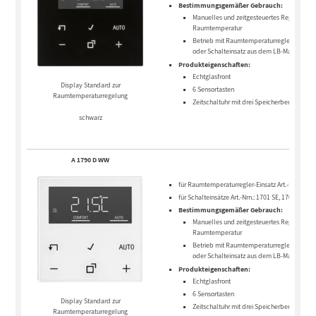
Bestimmungsgemäßer Gebrauch:
Manuelles und zeitgesteuertes Regeln der
Raumtemperatur
Betrieb mit Raumtemperaturregler-Einsatz
oder Schalteinsatz aus dem LB-Manageme
Produkteigenschaften:
Echtglasfront
Display Standard zur
6 Sensortasten
Raumtemperaturregelung
Zeitschaltuhr mit drei Speicherbereichen u.
schwarz
A 1790 D WW
für Raumtemperaturregler-Einsatz Art.-Nr.: 1790
für Schalteinsätze Art.-Nrn.: 1701 SE, 1704 ESE
Bestimmungsgemäßer Gebrauch:
Manuelles und zeitgesteuertes Regeln der
Raumtemperatur
Betrieb mit Raumtemperaturregler-Einsatz
oder Schalteinsatz aus dem LB-Manageme
Produkteigenschaften:
Echtglasfront
6 Sensortasten
Display Standard zur
Zeitschaltuhr mit drei Speicherbereichen u.
Raumtemperaturregelung