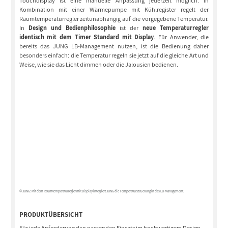
Touchdisplay ist eine manuelle Anpassung jederzeit möglich. In
Kombination mit einer Wärmepumpe mit Kühlregister regelt der
Raumtemperaturregler zeitunabhängig auf die vorgegebene Temperatur.
In
Design und Bedienphilosophie
ist der
neue Temperaturregler
identisch mit dem Timer Standard mit Display
. Für Anwender, die
bereits das JUNG LB-Management nutzen, ist die Bedienung daher
besonders einfach: die Temperatur regeln sie jetzt auf die gleiche Art und
Weise, wie sie das Licht dimmen oder die Jalousien bedienen.
© JUNG: Mit dem Raumtemperaturregler mit Display integriert JUNG die Temperatursteuerung in das LB-Management.
PRODUKTÜBERSICHT
Für jede Anforderung den passenden Einsatz im hochwertigem Design.