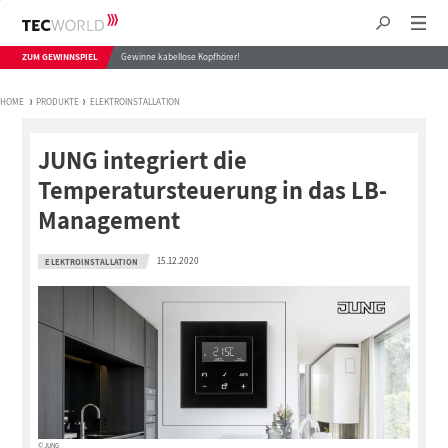
ZUM GEWINNSPIEL
Gewinne kabellose Kopfhörer!
HOME
PRODUKTE
ELEKTROINSTALLATION
JUNG integriert die
Temperatursteuerung in das LB-
Management
15.12.2020
ELEKTROINSTALLATION
© JUNG