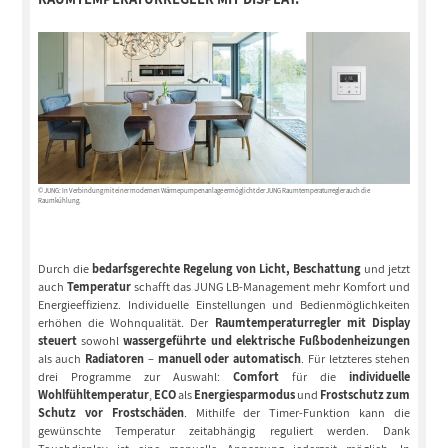
© JUNG: In Verbindung mit einer modernen Wärmepumpenanlage ermöglicht der JUNG Raumtemperaturregler auch die
Raumkühlung.
Durch die
bedarfsgerechte Regelung von Licht, Beschattung
und jetzt
auch
Temperatur
schafft das JUNG LB-Management mehr Komfort und
Energieeffizienz. Individuelle Einstellungen und Bedienmöglichkeiten
erhöhen die Wohnqualität. Der
Raumtemperaturregler mit Display
steuert
sowohl
wassergeführte und elektrische Fußbodenheizungen
als auch
Radiatoren
–
manuell oder automatisch
. Für letzteres stehen
drei Programme zur Auswahl:
Comfort
für die
individuelle
Wohlfühltemperatur
,
ECO
als
Energiesparmodus
und
Frostschutz zum
Schutz vor Frostschäden
. Mithilfe der Timer-Funktion kann die
gewünschte Temperatur zeitabhängig reguliert werden. Dank