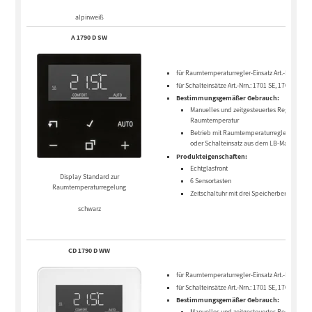
alpinweiß
A 1790 D SW
für Raumtemperaturregler-Einsatz Art.-Nr.: 1790
für Schalteinsätze Art.-Nrn.: 1701 SE, 1704 ESE
Bestimmungsgemäßer Gebrauch:
Manuelles und zeitgesteuertes Regeln der
Raumtemperatur
Betrieb mit Raumtemperaturregler-Einsatz
oder Schalteinsatz aus dem LB-Manageme
Produkteigenschaften:
Echtglasfront
Display Standard zur
6 Sensortasten
Raumtemperaturregelung
Zeitschaltuhr mit drei Speicherbereichen u.
schwarz
CD 1790 D WW
für Raumtemperaturregler-Einsatz Art.-Nr.: 1790
für Schalteinsätze Art.-Nrn.: 1701 SE, 1704 ESE
Bestimmungsgemäßer Gebrauch:
Manuelles und zeitgesteuertes Regeln der