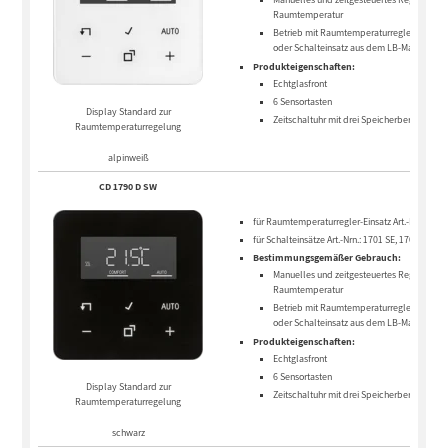
Raumtemperatur
Betrieb mit Raumtemperaturregler-Einsatz
oder Schalteinsatz aus dem LB-Manageme
Produkteigenschaften:
Echtglasfront
6 Sensortasten
Display Standard zur
Zeitschaltuhr mit drei Speicherbereichen u.
Raumtemperaturregelung
alpinweiß
CD 1790 D SW
für Raumtemperaturregler-Einsatz Art.-Nr.: 1790
für Schalteinsätze Art.-Nrn.: 1701 SE, 1704 ESE
Bestimmungsgemäßer Gebrauch:
Manuelles und zeitgesteuertes Regeln der
Raumtemperatur
Betrieb mit Raumtemperaturregler-Einsatz
oder Schalteinsatz aus dem LB-Manageme
Produkteigenschaften:
Echtglasfront
6 Sensortasten
Display Standard zur
Zeitschaltuhr mit drei Speicherbereichen u.
Raumtemperaturregelung
schwarz