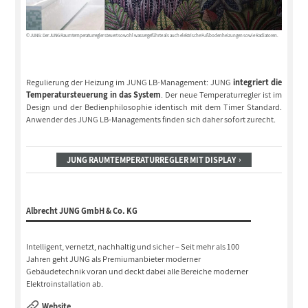
© JUNG: Der JUNG Raumtemperaturregler steuert sowohl wassergeführte als auch elektrische Fußbodenheizungen sowie Radiatoren.
Regulierung der Heizung im JUNG LB-Management: JUNG
integriert die
Temperatursteuerung in das System
. Der neue Temperaturregler ist im
Design und der Bedienphilosophie identisch mit dem Timer Standard.
Anwender des JUNG LB-Managements finden sich daher sofort zurecht.
JUNG RAUMTEMPERATURREGLER MIT DISPLAY
Albrecht JUNG GmbH & Co. KG
Intelligent, vernetzt, nachhaltig und sicher – Seit mehr als 100
Jahren geht JUNG als Premiumanbieter moderner
Gebäudetechnik voran und deckt dabei alle Bereiche moderner
Elektroinstallation ab.
Website