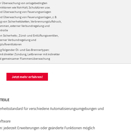
zur Überwachung von anlagebedingten
unktionen wie Not-Halt, Schutztüren usw.
nd Überwachung von Feuerungsanlagen
nd Überwachung von Feuerungsanlagen, z. B.
von Sicherheitsketten, Verbrennungsluftdruck,
ammen, externer Verbundregelung und
ntrolle
n Sicherheits-, Zünd- und Entlüftungsventilen,
terner Verbundregelung und
luftventilatoren
 folgender Öl- und Gas-Brennertypen:
mit direkter Zündung, Leitbrenner mit indirekter
d gemeinsamer Flammenüberwachung
Jetzt mehr erfahren!
TEILE
cherheitsstandard für verschiedene Automatisierungsumgebungen und
oftware
m: jederzeit Erweiterungen oder geänderte Funktionen möglich