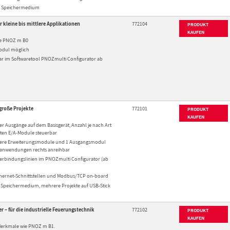
ls Speichermedium
r kleine bis mittlere Applikationen
772104
PRODUKT
KAUFEN
e PNOZ m B0
Modul möglich
ar im Softwaretool PNOZmulti Configurator ab
große Projekte
772101
PRODUKT
KAUFEN
der Ausgänge auf dem Basisgerät, Anzahl je nach Art
zten E/A-Module steuerbar
chere Erweiterungsmodule und 1 Ausgangsmodul
danwendungen rechts anreihbar
 Verbindungslinien im PNOZmulti Configurator (ab
Ethernet-Schnittstellen und Modbus/TCP on-board
s Speichermedium, mehrere Projekte auf USB-Stick
 – für die industrielle Feuerungstechnik
772102
PRODUKT
KAUFEN
Merkmale wie PNOZ m B1.