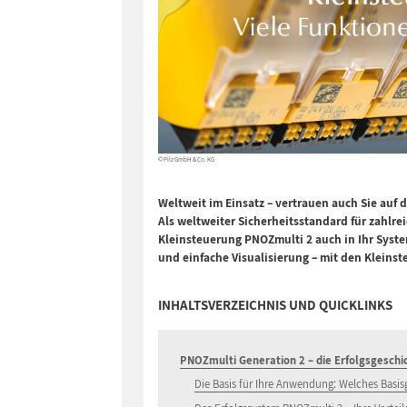
© Pilz GmbH & Co. KG
Weltweit im Einsatz – vertrauen auch Sie auf
Als
weltweiter Sicherheitsstandard
für zahlr
Kleinsteuerung PNOZmulti 2 auch in Ihr Syst
und einfache Visualisierung – mit den Kleinst
INHALTSVERZEICHNIS UND QUICKLINKS
PNOZmulti Generation 2 – die Erfolgsgeschi
Die Basis für Ihre Anwendung: Welches Basisge