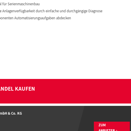
eal für Serienmaschinenbau
e Anlagenverfügbarkeit durch einfache und durchgängige Diagnose
omponenten Automatisierungsaufgaben abdecken
ANDEL KAUFEN
GmbH & Co. KG
ZUM
ANBIETER