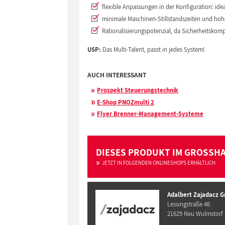
flexible Anpassungen in der Konfiguration: id
minimale Maschinen-Stillstandszeiten und hoh
Rationalisierungspotenzial, da Sicherheitsk
USP:
Das Multi-Talent, passt in jedes System!
AUCH INTERESSANT
Prospekt Steuerungstechnik
E-Shop PNOZmulti 2
Flyer Brenner-Management-Systeme
DIESES PRODUKT IM GROSSH
JETZT IN FOLGENDEN ONLINESHOPS ERHÄLTLICH
Adalbert Zajadacz 
Lessingstraße 46
21629 Neu Wulmstorf