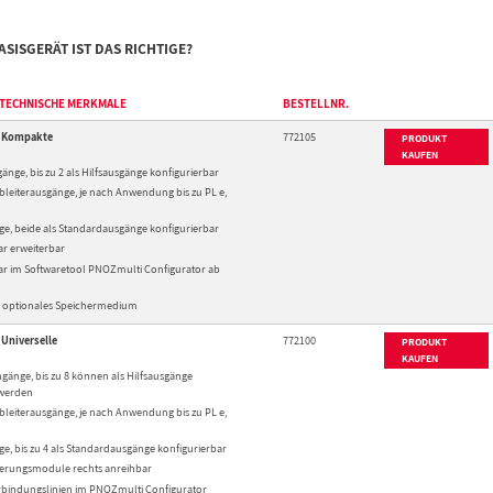
SISGERÄT IST DAS RICHTIGE?
 TECHNISCHE MERKMALE
BESTELLNR.
s Kompakte
772105
PRODUKT
KAUFEN
gänge, bis zu 2 als Hilfsausgänge konfigurierbar
lbleiterausgänge, je nach Anwendung bis zu PL e,
ge, beide als Standardausgänge konfigurierbar
r erweiterbar
ar im Softwaretool PNOZmulti Configurator ab
s optionales Speichermedium
Universelle
772100
PRODUKT
KAUFEN
ngänge, bis zu 8 können als Hilfsausgänge
 werden
lbleiterausgänge, je nach Anwendung bis zu PL e,
ge, bis zu 4 als Standardausgänge konfigurierbar
terungsmodule rechts anreihbar
erbindungslinien im PNOZmulti Configurator