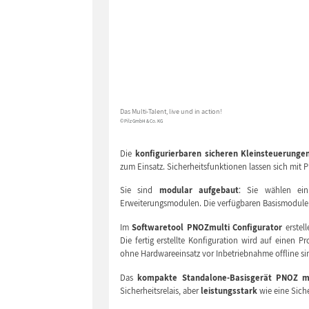
Das Multi-Talent, live und in action!
© Pilz GmbH & Co. KG
Die
konfigurierbaren sicheren Kleinsteuerung
zum Einsatz. Sicherheitsfunktionen lassen sich mit
Sie sind
modular aufgebaut
: Sie wählen ein
Erweiterungsmodulen. Die verfügbaren Basismodule ha
Im
Softwaretool PNOZmulti Configurator
erstel
Die fertig erstellte Konfiguration wird auf einen 
ohne Hardwareeinsatz vor Inbetriebnahme offline si
Das
kompakte Standalone-Basisgerät PNOZ 
Sicherheitsrelais, aber
leistungsstark
wie eine Sich