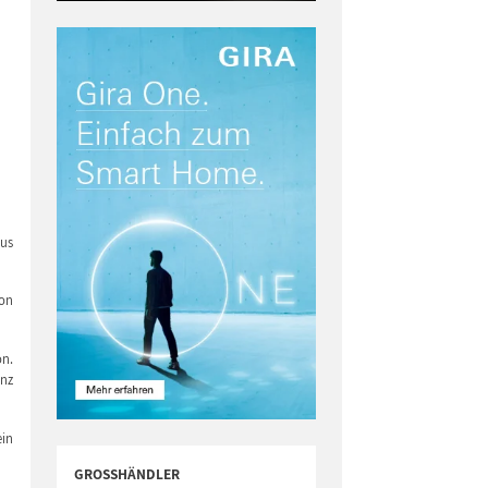
aus
on
on.
anz
ein
GROSSHÄNDLER