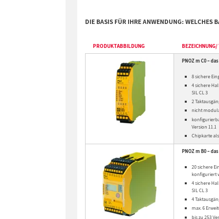
DIE BASIS FÜR IHRE ANWENDUNG: WELCHES BA
PRODUKTABBILDUNG
BEZEICHNUNG/
PNOZ m C0 – da
8 sichere Ein
4 sichere Ha
SIL CL 3
2 Taktausgän
nicht modula
konfigurierb
Version 11.1
Chipkarte al
PNOZ m B0 – das 
20 sichere Ei
konfiguriert
4 sichere Ha
SIL CL 3
4 Taktausgän
max. 6 Erwei
bis zu 253 V