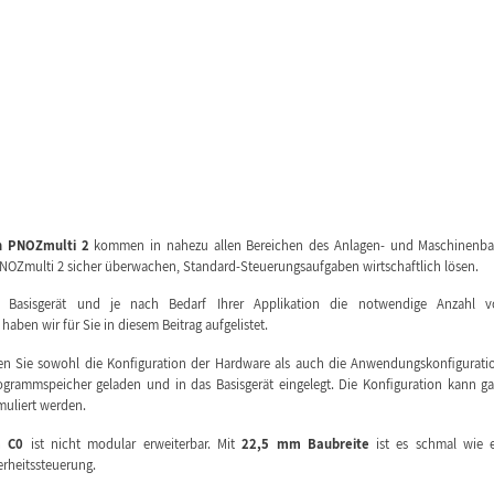
en PNOZmulti 2
kommen in nahezu allen Bereichen des Anlagen- und Maschinenb
 PNOZmulti 2 sicher überwachen, Standard-Steuerungsaufgaben wirtschaftlich lösen.
 Basisgerät und je nach Bedarf Ihrer Applikation die notwendige Anzahl v
ben wir für Sie in diesem Beitrag aufgelistet.
len Sie sowohl die Konfiguration der Hardware als auch die Anwendungskonfigurati
Programmspeicher geladen und in das Basisgerät eingelegt. Die Konfiguration kann g
muliert werden.
m C0
ist nicht modular erweiterbar. Mit
22,5 mm Baubreite
ist es schmal wie 
erheitssteuerung.