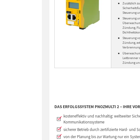
Zusätzlich 
Sicherheitsf
Steuerung u
Steuerung u
Überwachung 
Zündung, Fl
Dichtheitsko
Steuerung vo
Zündung, ex
Verbrennungs
Überwachung
Leitbrenner 
Zündung un
DAS ERFOLGSSYSTEM PNOZMULTI 2 – IHRE VOR
kosteneffektiv und nachhaltig: weltweiter Si
Kommunikationssysteme
sicherer Betrieb durch zertifizierte Hard- und S
von der Planung bis zur Wartung nur ein Syste