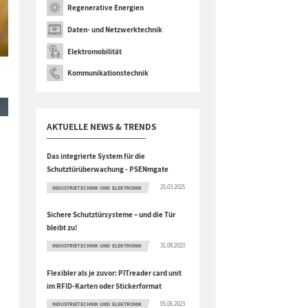
Regenerative Energien
Daten- und Netzwerktechnik
Elektromobilität
Kommunikationstechnik
AKTUELLE NEWS & TRENDS
Das integrierte System für die
Schutztürüberwachung - PSENmgate
25.03.2025
INDUSTRIETECHNIK UND ELEKTRONIK
Sichere Schutztürsysteme – und die Tür
bleibt zu!
31.08.2023
INDUSTRIETECHNIK UND ELEKTRONIK
Flexibler als je zuvor: PITreader card unit
im RFID-Karten oder Stickerformat
05.06.2023
INDUSTRIETECHNIK UND ELEKTRONIK