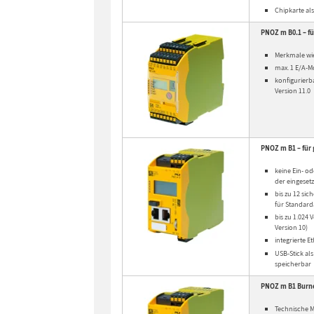
Chipkarte a
PNOZ m B0.1 – fü
Merkmale wi
max. 1 E/A-
konfigurierb
Version 11.0
PNOZ m B1 – für 
keine Ein- o
der eingeset
bis zu 12 si
für Standar
bis zu 1.024
Version 10)
integrierte 
USB-Stick al
speicherbar
PNOZ m B1 Burner
Technische 