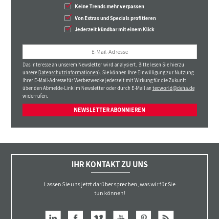
Keine Trends mehr verpassen
Von Extras und Specials profitieren
Jederzeit kündbar mit einem Klick
Das Interesse an unserem Newsletter wird analysiert. Bitte lesen Sie hierzu
unsere
Datenschutzinformationen
). Sie können Ihre Einwilligung zur Nutzung
Ihrer E-Mail-Adresse für Werbezwecke jederzeit mit Wirkung für die Zukunft
über den Abmelde-Link im Newsletter oder durch E-Mail an
tecworld@deha.de
widerrufen.
NEWSLETTER ABONNIEREN
IHR KONTAKT ZU UNS
Lassen Sie uns jetzt darüber sprechen, was wir für Sie
tun können!