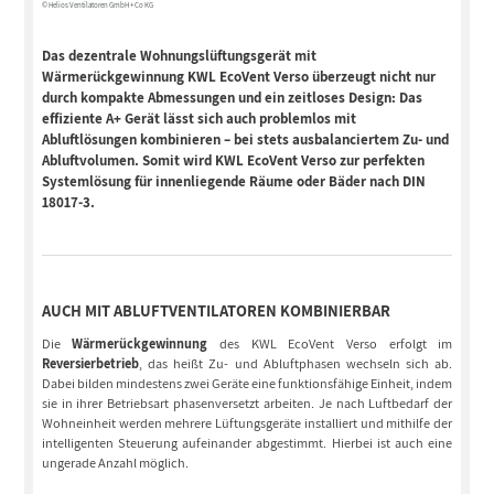
© Helios Ventilatoren GmbH + Co KG
Das dezentrale Wohnungslüftungsgerät mit
Wärmerückgewinnung KWL EcoVent Verso überzeugt nicht nur
durch kompakte Abmessungen und ein zeitloses Design: Das
effiziente A+ Gerät lässt sich auch problemlos mit
Abluftlösungen kombinieren – bei stets ausbalanciertem Zu- und
Abluftvolumen. Somit wird KWL EcoVent Verso zur perfekten
Systemlösung für innenliegende Räume oder Bäder nach DIN
18017-3.
AUCH MIT ABLUFTVENTILATOREN KOMBINIERBAR
Die
Wärmerückgewinnung
des KWL EcoVent Verso erfolgt im
Reversierbetrieb
, das heißt Zu- und Abluftphasen wechseln sich ab.
Dabei bilden mindestens zwei Geräte eine funktionsfähige Einheit, indem
sie in ihrer Betriebsart phasenversetzt arbeiten. Je nach Luftbedarf der
Wohneinheit werden mehrere Lüftungsgeräte installiert und mithilfe der
intelligenten Steuerung aufeinander abgestimmt. Hierbei ist auch eine
ungerade Anzahl möglich.