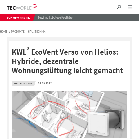
ZUM GEWINNSPIEL
Gewinne kabellose Kopfhörer!
HOME
PRODUKTE
HAUSTECHNIK
®
KWL
EcoVent Verso von Helios:
Hybride, dezentrale
Wohnungslüftung leicht gemacht
02.09.2022
HAUSTECHNIK