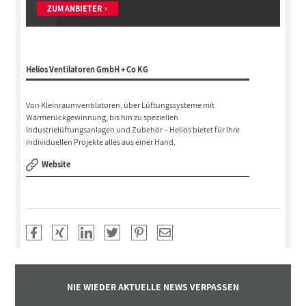
ZUM ANBIETER
Helios Ventilatoren GmbH + Co KG
Von Kleinraumventilatoren, über Lüftungssysteme mit
Wärmerückgewinnung, bis hin zu speziellen
Industrielüftungsanlagen und Zubehör – Helios bietet für Ihre
individuellen Projekte alles aus einer Hand.
Website
NIE WIEDER AKTUELLE NEWS VERPASSEN