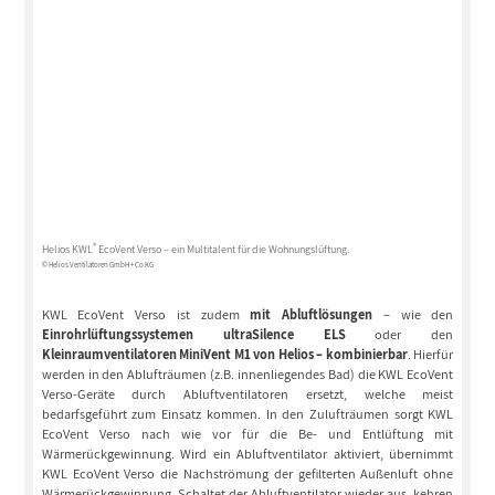
®
Helios KWL
EcoVent Verso – ein Multitalent für die Wohnungslüftung.
© Helios Ventilatoren GmbH + Co KG
KWL EcoVent Verso ist zudem
mit Abluftlösungen
– wie den
Einrohrlüftungssystemen ultraSilence ELS
oder den
Kleinraumventilatoren MiniVent M1 von Helios – kombinierbar
. Hierfür
werden in den Ablufträumen (z.B. innenliegendes Bad) die KWL EcoVent
Verso-Geräte durch Abluftventilatoren ersetzt, welche meist
bedarfsgeführt zum Einsatz kommen. In den Zulufträumen sorgt KWL
EcoVent Verso nach wie vor für die Be- und Entlüftung mit
Wärmerückgewinnung. Wird ein Abluftventilator aktiviert, übernimmt
KWL EcoVent Verso die Nachströmung der gefilterten Außenluft ohne
Wärmerückgewinnung. Schaltet der Abluftventilator wieder aus, kehren