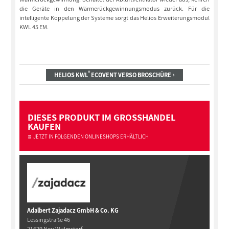
die Geräte in den Wärmerückgewinnungsmodus zurück. Für die
intelligente Koppelung der Systeme sorgt das Helios Erweiterungsmodul
KWL 45 EM.
®
HELIOS KWL
ECOVENT VERSO BROSCHÜRE
DIESES PRODUKT IM GROSSHANDEL
KAUFEN
JETZT IN FOLGENDEN ONLINESHOPS ERHÄLTLICH
Adalbert Zajadacz GmbH & Co. KG
Lessingstraße 46
21629 Neu Wulmstorf