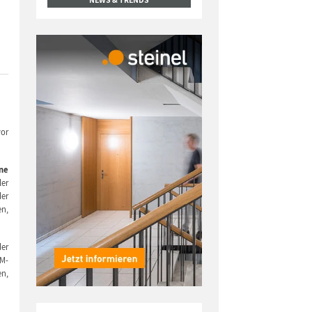
vor
ne
ler
der
en,
der
CM-
en,