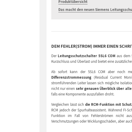
Produktübersicht
Das macht den neuen Siemens Leitungsschu
DEM FEHLER(STROM) IMMER EINEN SCHRI
Der
Leitungsschutzschalter 5SL6 COM
aus dem S
Kurzschluss und Überlast und bietet eine zusätzlich
Ab sofort kann der 5SL6 COM aber noch me
Differenzstrommessung
(Residual Current Monit
stromführenden Leiter lassen sich mögliche Isolat
nicht nur einen
sehr genauen Überblick über all
falls eine Komponente auszufallen droht.
Vergleichen lässt sich
die RCM-Funktion mit Schut
RCM jedoch der Spurhalteassistent. Während FI-Sch
Funktion im Fall von Fehlerströmen nicht aus
Verschmutzungen oder Wicklungsschäden, aber auc