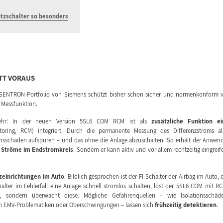
tzschalter so besonders
TT VORAUS
ENTRON-Portfolio von Siemens schützt bisher schon sicher und normenkonform 
e Messfunktion.
hr: In der neuen Version 5SL6 COM RCM ist als
zusätzliche Funktion ei
oring, RCM) integriert. Durch die permanente Messung des Differenzstroms al
ionsschäden aufspüren – und das ohne die Anlage abzuschalten. So erhält der Anwen
e Ströme im Endstromkreis
. Sondern er kann aktiv und vor allem rechtzeitig eingreif
zeinrichtungen im Auto
. Bildlich gesprochen ist der FI-Schalter der Airbag im Auto, 
alter im Fehlerfall eine Anlage schnell stromlos schalten, löst der 5SL6 COM mit R
, sondern überwacht diese. Mögliche Gefahrenquellen – wie Isolationsschäd
h EMV-Problematiken oder Oberschwingungen – lassen sich
frühzeitig detektieren
.