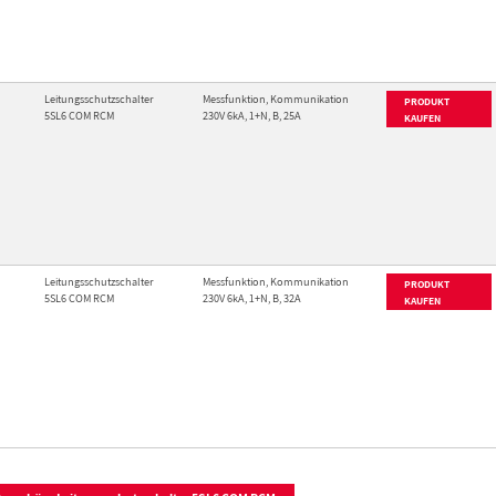
Leitungsschutzschalter
Messfunktion, Kommunikation
PRODUKT
5SL6 COM RCM
230V 6kA, 1+N, B, 25A
KAUFEN
Leitungsschutzschalter
Messfunktion, Kommunikation
PRODUKT
5SL6 COM RCM
230V 6kA, 1+N, B, 32A
KAUFEN