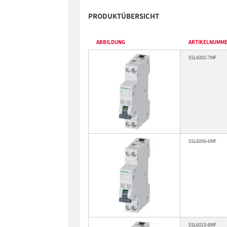
PRODUKTÜBERSICHT
ABBILDUNG
ARTIKELNUMM
5SL6002-7MF
5SL6006-6MF
5SL6010-6MF