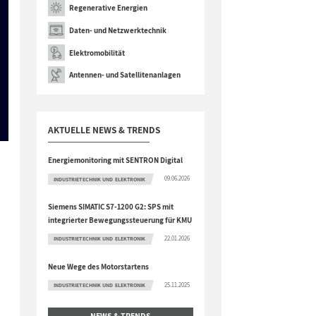
Regenerative Energien
Daten- und Netzwerktechnik
Elektromobilität
Antennen- und Satellitenanlagen
AKTUELLE NEWS & TRENDS
Energiemonitoring mit SENTRON Digital
09.06.2026
INDUSTRIETECHNIK UND ELEKTRONIK
Siemens SIMATIC S7-1200 G2: SPS mit
integrierter Bewegungssteuerung für KMU
22.01.2026
INDUSTRIETECHNIK UND ELEKTRONIK
Neue Wege des Motorstartens
25.11.2025
INDUSTRIETECHNIK UND ELEKTRONIK
NEWS & TRENDS