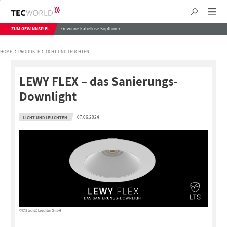
ZUM GEWINNSPIEL
Gewinne kabellose Kopfhörer!
HOME
PRODUKTE
LICHT UND LEUCHTEN
LEWY FLEX – das Sanierungs-
Downlight
07.06.2024
LICHT UND LEUCHTEN
© LTS Licht & Leuchten GmbH