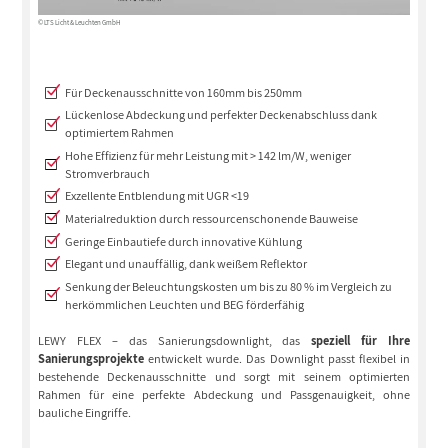
© LTS Licht & Leuchten GmbH
Für Deckenausschnitte von 160mm bis 250mm
Lückenlose Abdeckung und perfekter Deckenabschluss dank
optimiertem Rahmen
Hohe Effizienz für mehr Leistung mit > 142 lm/W, weniger
Stromverbrauch
Exzellente Entblendung mit UGR <19
Materialreduktion durch ressourcenschonende Bauweise
Geringe Einbautiefe durch innovative Kühlung
Elegant und unauffällig, dank weißem Reflektor
Senkung der Beleuchtungskosten um bis zu 80 % im Vergleich zu
herkömmlichen Leuchten und BEG förderfähig
LEWY FLEX – das Sanierungsdownlight, das
speziell für Ihre
Sanierungsprojekte
entwickelt wurde. Das Downlight passt flexibel in
bestehende Deckenausschnitte und sorgt mit seinem optimierten
Rahmen für eine perfekte Abdeckung und Passgenauigkeit, ohne
bauliche Eingriffe.