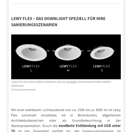
LEWY FLEX – DAS DOWNLIGHT SPEZIELL FÜR IHRE
SANIERUNGSSZENARIEN
Lewy Flex ist in drei Größen erhältlich, die alle gängigen Deckenausschnitte nahtfrei
abdecken
© LTS Licht & Leuchten GmbH
Mit einer wählbaren Lichtausbeute von ca. 1500 bis zu 3500 lm ist Lewy
Flex universell einsetzbar, ob in Büroräumen, allgemeinen
Architekturbereichen oder als Grundbeleuchtung in der
Warenpräsentation. Durch die
exzellente Entblendung
mit UGR unter
19
ist das Downlight perfekt für alle Sanierungsszenarien im