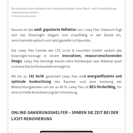
Der Austausch kann während des laufenden Betriebs, ohne Staub- und Schmutzbildung
vorgenommen werden.
© LTS Licht & Leuchten GmbH
Novum ist der
weiß gepulverte Reflektor
von Lewy Flex. Dadurch fügt
sich das Downlight elegant und unauffällig in die Decke ein,
verschwindet optisch und setzt gezielte Lichtpunkte.
Die Lewy Flex Familie der LTS Licht & Leuchten GmbH vereint alle
Downlight-Vorzüge in einem
innovativen, ressourcenschonenden
Design
. Lewy Flex benötigt keinen extra Kühlkörper, was Material spart
und eine flache Einbautiefe ermöglicht.
Mit bis zu
142 lm/W
garantiert Lewy Flex ein
e energieeffiziente und
optimale Ausleuchtung
des Raumes und eine Senkung der
Beleuchtungskosten um bis zu 80 %. Lewy Flex ist
BEG-förderfähig,
für
eine schnelle Amortisierung der Umrüstung.
ONLINE-SANIERUNGSHELFER – SPAREN SIE ZEIT BEI DER
LICHT-RENOVIERUNG