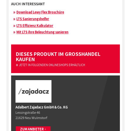
AUCH INTERESSANT
Download Lewy Flex Broschüre
LTS Sanierungshelfer
LTS Effizienz Kalkulator
Mit LTS ihre Beleuchtung sanieren
DIESES PRODUKT IM GROSSHANDEL
KAUFEN
JETZT IN FOLGENDEN ONLINESHOPS ERHÄLTLICH
Adalbert Zajadacz GmbH & Co. KG
Lessingstraße 46
21629 Neu Wulmstorf
ZUM ANBIETER