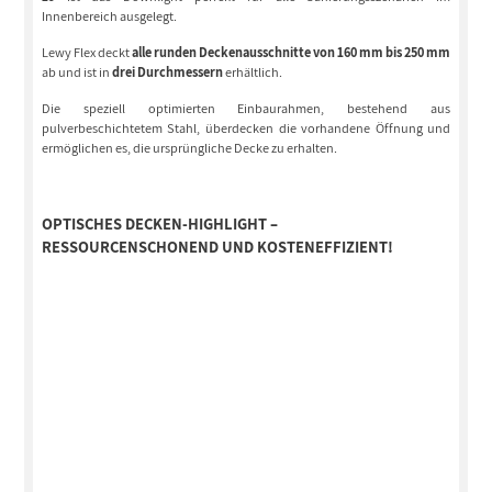
Innenbereich ausgelegt.
Lewy Flex deckt
alle runden Deckenausschnitte von 160 mm bis 250 mm
ab und ist in
drei Durchmessern
erhältlich.
Die speziell optimierten Einbaurahmen, bestehend aus
pulverbeschichtetem Stahl, überdecken die vorhandene Öffnung und
ermöglichen es, die ursprüngliche Decke zu erhalten.
OPTISCHES DECKEN-HIGHLIGHT –
RESSOURCENSCHONEND UND KOSTENEFFIZIENT!