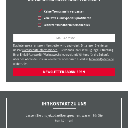
Keine Trends mehr verpassen
Von Extras und Specials profitieren
Jederzeit kündbar mit einem Klick
Das Interesse an unserem Newsletter wird analysiert. Bitte lesen Sie hierzu
unsere
Datenschutzinformationen
). Sie können Ihre Einwilligung zur Nutzung
Ihrer E-Mail-Adresse für Werbezwecke jederzeit mit Wirkung für die Zukunft
über den Abmelde-Link im Newsletter oder durch E-Mail an
tecworld@deha.de
widerrufen.
NEWSLETTER ABONNIEREN
IHR KONTAKT ZU UNS
Lassen Sie uns jetzt darüber sprechen, was wir für Sie
tun können!