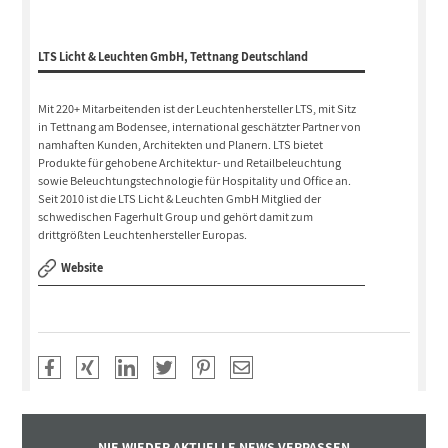
LTS Licht & Leuchten GmbH, Tettnang Deutschland
Mit 220+ Mitarbeitenden ist der Leuchtenhersteller LTS, mit Sitz
in Tettnang am Bodensee, international geschätzter Partner von
namhaften Kunden, Architekten und Planern. LTS bietet
Produkte für gehobene Architektur- und Retailbeleuchtung
sowie Beleuchtungstechnologie für Hospitality und Office an.
Seit 2010 ist die LTS Licht & Leuchten GmbH Mitglied der
schwedischen Fagerhult Group und gehört damit zum
drittgrößten Leuchtenhersteller Europas.
Website
NIE WIEDER AKTUELLE NEWS VERPASSEN