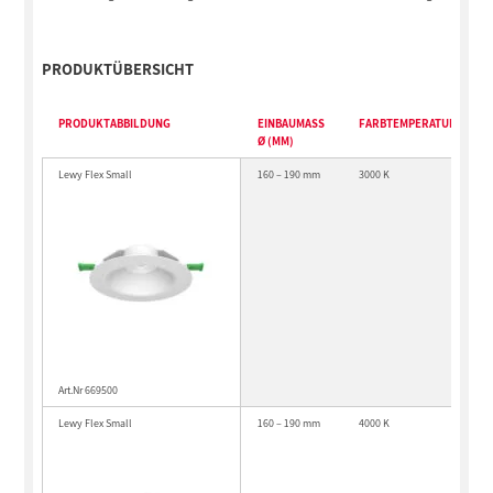
PRODUKTÜBERSICHT
PRODUKTABBILDUNG
EINBAUMASS Ø
FARBTEMPERATUR
(MM)
Lewy Flex Small
160 – 190 mm
3000 K
Art.Nr 669500
Lewy Flex Small
160 – 190 mm
4000 K