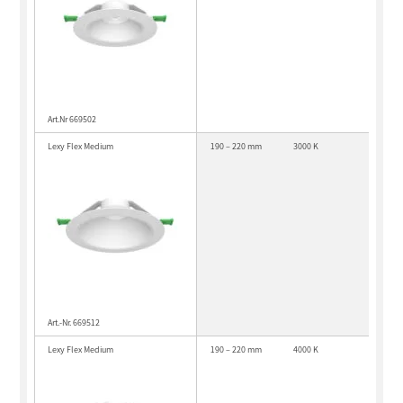
Art.Nr 669502
Lexy Flex Medium
190 – 220 mm
3000 K
Art.-Nr. 669512
Lexy Flex Medium
190 – 220 mm
4000 K