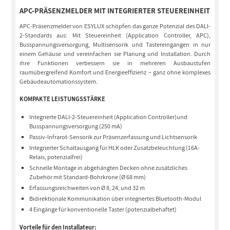
APC-PRÄSENZMELDER MIT INTEGRIERTER STEUEREINHEIT
APC-Präsenzmelder von ESYLUX schöpfen das ganze Potenzial des DALI-
2-Standards aus: Mit Steuereinheit (Application Controller, APC),
Busspannungsversorgung, Multisensorik und Tastereingängen in nur
einem Gehäuse und vereinfachen sie Planung und Installation. Durch
ihre Funktionen verbessern sie in mehreren Ausbaustufen
raumübergreifend Komfort und Energieeffizienz – ganz ohne komplexes
Gebäudeautomationssystem.
KOMPAKTE LEISTUNGSSTÄRKE
Integrierte DALI-2-Steuereinheit (Application Controller)und
Busspannungsversorgung (250 mA)
Passiv-Infrarot-Sensorik zur Präsenzerfassung und Lichtsensorik
Integrierter Schaltausgang für HLK oder Zusatzbeleuchtung (16A-
Relais, potenzialfrei)
Schnelle Montage in abgehängten Decken ohne zusätzliches
Zubehör mit Standard-Bohrkrone (Ø 68 mm)
Erfassungsreichweiten von Ø 8, 24, und 32 m
Bidirektionale Kommunikation über integriertes Bluetooth-Modul
4 Eingänge für konventionelle Taster (potenzialbehaftet)
Vorteile für den Installateur: