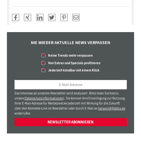
NIE WIEDER AKTUELLE NEWS VERPASSEN
Keine Trends mehr verpassen
Von Extras und Specials profitieren
Jederzeit kündbar mit einem Klick
Das Interesse an unserem Newsletter wird analysiert. Bitte lesen Sie hierzu
unsere
Datenschutzinformationen
). Sie können Ihre Einwilligung zur Nutzung
Ihrer E-Mail-Adresse für Werbezwecke jederzeit mit Wirkung für die Zukunft
über den Abmelde-Link im Newsletter oder durch E-Mail an
tecworld@deha.de
widerrufen.
NEWSLETTER ABONNIEREN