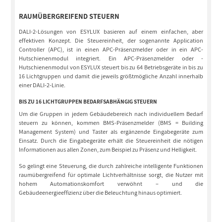
RAUMÜBERGREIFEND STEUERN
DALI-2-Lösungen von ESYLUX basieren auf einem einfachen, aber
effektiven Konzept. Die Steuereinheit, der sogenannte Application
Controller (APC), ist in einen APC-Präsenzmelder oder in ein APC-
Hutschienenmodul integriert. Ein APC-Präsenzmelder oder -
Hutschienenmodul von ESYLUX steuert bis zu 64 Betriebsgeräte in bis zu
16 Lichtgruppen und damit die jeweils größtmögliche Anzahl innerhalb
einer DALI-2-Linie.
BIS ZU 16 LICHTGRUPPEN BEDARFSABHÄNGIG STEUERN
Um die Gruppen in jedem Gebäudebereich nach individuellem Bedarf
steuern zu können, kommen BMS-Präsenzmelder (BMS = Building
Management System) und Taster als ergänzende Eingabegeräte zum
Einsatz. Durch die Eingabegeräte erhält die Steuereinheit die nötigen
Informationen aus allen Zonen, zum Beispiel zu Präsenz und Helligkeit.
So gelingt eine Steuerung, die durch zahlreiche intelligente Funktionen
raumübergreifend für optimale Lichtverhältnisse sorgt, die Nutzer mit
hohem Automationskomfort verwöhnt – und die
Gebäudeenergieeffizienz über die Beleuchtung hinaus optimiert.