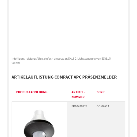
Intelligent, leistungsfähig, einfach umsetzbar: DALI-2-Lichtsteuerung von ESYLUX
©ESYLUX
ARTIKELAUFLISTUNG COMPACT APC PRÄSENZMELDER
PRODUKTABBILDUNG
ARTIKEL-
SERIE
PR
NUMMER
BE
EP10428876
COMPACT
PD-
PS 