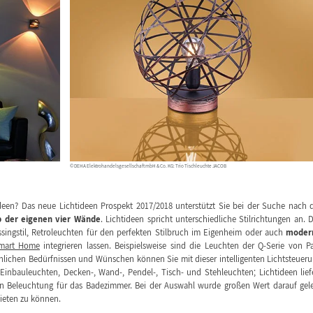
© DEHA Elektrohandelsgesellschaft mbH & Co. KG: Trio Tischleuchte JACOB
een? Das neue Lichtideen Prospekt 2017/2018 unterstützt Sie bei der Suche nach 
b der eigenen vier Wände
. Lichtideen spricht unterschiedliche Stilrichtungen an. 
singstil, Retroleuchten für den perfekten Stilbruch im Eigenheim oder auch
moder
mart Home
integrieren lassen. Beispielsweise sind die Leuchten der Q-Serie von P
lichen Bedürfnissen und Wünschen können Sie mit dieser intelligenten Lichtsteuer
 Einbauleuchten, Decken-, Wand-, Pendel-, Tisch- und Stehleuchten; Lichtideen lief
n Beleuchtung für das Badezimmer. Bei der Auswahl wurde großen Wert darauf gel
ieten zu können.