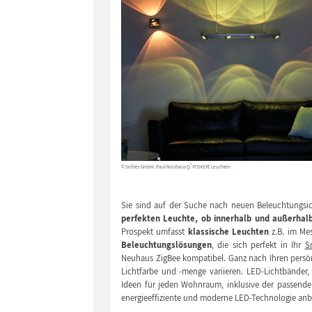
®
© Selltec GmbH: Paul Neuhaus Q
-FISHEYE Leuchten
Sie sind auf der Suche nach neuen Beleuchtungsid
perfekten Leuchte, ob innerhalb und außerhal
Prospekt umfasst
klassische Leuchten
z.B. im Mes
Beleuchtungslösungen
, die sich perfekt in Ihr
S
Neuhaus ZigBee kompatibel. Ganz nach Ihren persön
Lichtfarbe und -menge variieren. LED-Lichtbänder,
Ideen für jeden Wohnraum, inklusive der passende
energieeffiziente und moderne LED-Technologie anb