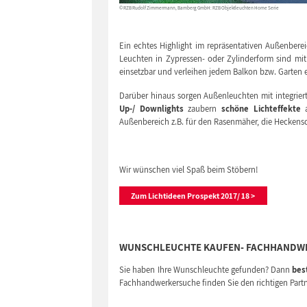
© RZB Rudolf Zimmermann, Bamberg GmbH: RZB Objektleuchten Home Serie
Ein echtes Highlight im repräsentativen Außenberei
Leuchten in Zypressen- oder Zylinderform sind mit 
einsetzbar und verleihen jedem Balkon bzw. Garten 
Darüber hinaus sorgen Außenleuchten mit integrie
Up-/ Downlights
zaubern
schöne Lichteffekte
a
Außenbereich z.B. für den Rasenmäher, die Hecken
Wir wünschen viel Spaß beim Stöbern!
Zum Lichtideen Prospekt 2017/ 18 >
WUNSCHLEUCHTE KAUFEN- FACHHANDWE
Sie haben Ihre Wunschleuchte gefunden? Dann
bes
Fachhandwerkersuche finden Sie den richtigen Partner