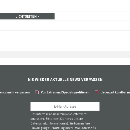
LICHTSEITEN
NIE WIEDER AKTUELLE NEWS VERPASSEN
rends mehr verpassen
Von Extras und Specials profitieren
Jederzeit kündbar mi
Das Interesse an unserem Newsletter wird
analysiert. Bitte lesen Sie hierzu unsere
Datenschutzinformationen
). Sie können Ihre
Einwilligung zur Nutzung Ihrer E-Mail-Adresse für