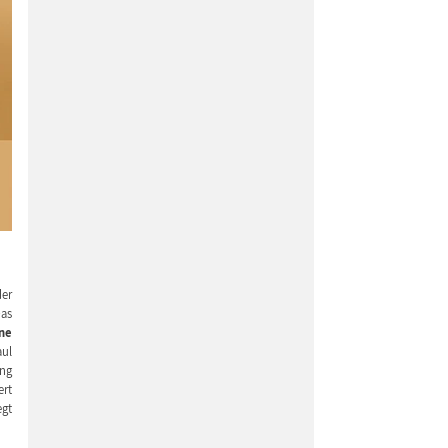
der
Das
ne
aul
ung
ert
egt