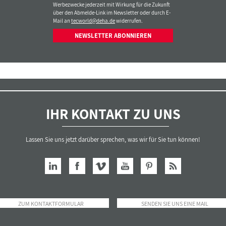
Werbezwecke jederzeit mit Wirkung für die Zukunft
über den Abmelde-Link im Newsletter oder durch E-
Mail an
tecworld@deha.de
widerrufen.
NEWSLETTER ABONNIEREN
IHR KONTAKT ZU UNS
Lassen Sie uns jetzt darüber sprechen, was wir für Sie tun können!
ZUM KONTAKTFORMULAR
SENDEN SIE UNS EINE MAIL