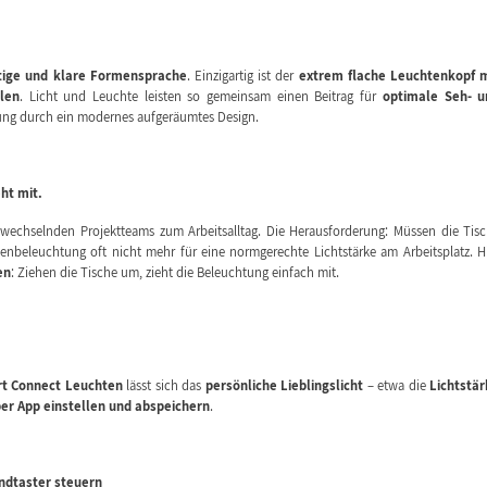
ige und klare Formensprache
. Einzigartig ist der
extrem flache Leuchtenkopf m
len
. Licht und Leuchte leisten so gemeinsam einen Beitrag für
optimale Seh- u
ung durch ein modernes aufgeräumtes Design.
eht mit.
wechselnden Projektteams zum Arbeitsalltag. Die Herausforderung: Müssen die Tis
ckenbeleuchtung oft nicht mehr für eine normgerechte Lichtstärke am Arbeitsplatz. H
en
: Ziehen die Tische um, zieht die Beleuchtung einfach mit.
t Connect Leuchten
lässt sich das
persönliche Lieblingslicht
– etwa die
Lichtstär
er App einstellen und abspeichern
.
ndtaster steuern