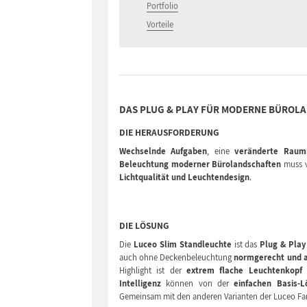
Portfolio
Vorteile
DAS PLUG & PLAY FÜR MODERNE BÜROL
DIE HERAUSFORDERUNG
Wechselnde Aufgaben
, eine
veränderte Raum
Beleuchtung moderner Bürolandschaften
muss v
Lichtqualität und Leuchtendesign
.
DIE LÖSUNG
Die
Luceo Slim Standleuchte
ist das
Plug & Play
auch ohne Deckenbeleuchtung
normgerecht und a
Highlight ist der
extrem flache Leuchtenkopf m
Intelligenz
können von der
einfachen Basis-L
Gemeinsam mit den anderen Varianten der Luceo Fami