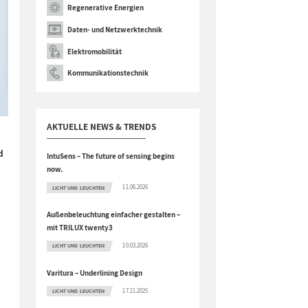
Regenerative Energien
Daten- und Netzwerktechnik
Elektromobilität
Kommunikationstechnik
AKTUELLE NEWS & TRENDS
d
IntuSens – The future of sensing begins
now.
11.06.2026
LICHT UND LEUCHTEN
Außenbeleuchtung einfacher gestalten –
mit TRILUX twenty3
10.03.2026
LICHT UND LEUCHTEN
Varitura – Underlining Design
17.11.2025
LICHT UND LEUCHTEN