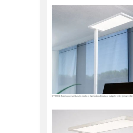
© TRILUX: Exzellentes Licht und ein extrem flacher Leuchtenkopf mit getrennt regelbaren Dir