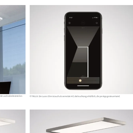
ekt- und Indirekt-Anteilen
© TRILUX: Die Luceo Slim ist auch als vernetzte HCL-Beleuchtung erhältlich, die per App gesteuert wird.