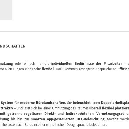
ANDSCHAFTEN
nutzung
oder einfach nur die
individuellen Bedürfnisse der Mitarbeiter
– d
or allen Dingen eines sein:
flexibel
. Dazu kommen gestiegene Ansprüche an
Effizie
 System für moderne Bürolandschaften
. Sie
beleuchtet
einen
Doppelarbeitspl
ttraktiv
– und lässt sich bei einer Umnutzung des Raumes
überall flexibel platzier
it getrennt regelbaren Direkt- und Indirekt-Anteilen
.
Vernetzungsgrad u
ösung
bis hin zur
smarten App-gesteuerten HCL-Beleuchtung
gewählt werde
lie lassen sich Büros in einer einheitlichen Designsprache beleuchten.