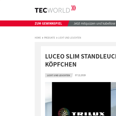
ZUM GEWINNSPIEL
Jetzt mitquizzen und kabellos
HOME
PRODUKTE
LICHT UND LEUCHTEN
LUCEO SLIM STANDLEUCH
KÖPFCHEN
07.11.2019
LICHT UND LEUCHTEN