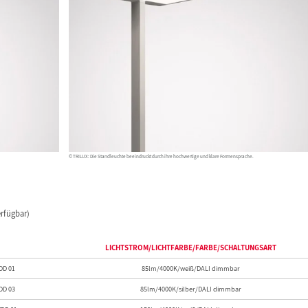
© TRILUX: Die Standleuchte beeindruckt durch ihre hochwertige und klare Formensprache.
erfügbar)
LICHTSTROM/LICHTFARBE/FARBE/SCHALTUNGSART
DD 01
85lm/4000K/weiß/DALI dimmbar
DD 03
85lm/4000K/silber/DALI dimmbar