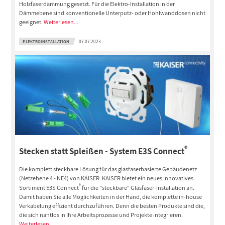
Holzfaserdämmung gesetzt. Für die Elektro-Installation in der
Dämmebene sind konventionelle Unterputz- oder Hohlwanddosen nicht
geeignet.
Weiterlesen...
ELEKTROINSTALLATION
07.07.2023
®
Stecken statt Spleißen - System E3S Connect
Die komplett steckbare Lösung für das glasfaserbasierte Gebäudenetz
(Netzebene 4 - NE4) von KAISER.
KAISER bietet ein neues innovatives
®
Sortiment E3S Connect
für die "steckbare" Glasfaser-Installation an.
Damit haben Sie alle Möglichkeiten in der Hand, die komplette in-house
Verkabelung effizient durchzuführen. Denn die besten Produkte sind die,
die sich nahtlos in Ihre Arbeitsprozesse und Projekte integrieren.
Weiterlesen...