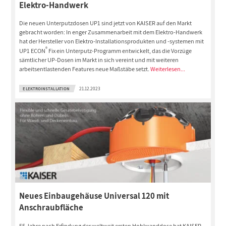
Elektro-Handwerk
Die neuen Unterputzdosen UP1 sind jetzt von KAISER auf den Markt
gebracht worden: In enger Zusammenarbeit mit dem Elektro-Handwerk
hat der Hersteller von Elektro-Installationsprodukten und -systemen mit
®
UP1 ECON
Fix ein Unterputz-Programm entwickelt, das die Vorzüge
sämtlicher UP-Dosen im Markt in sich vereint und mit weiteren
arbeitsentlastenden Features neue Maßstäbe setzt.
Weiterlesen...
ELEKTROINSTALLATION
21.12.2023
Neues Einbaugehäuse Universal 120 mit
Anschraubfläche
55 Jahre nach Erfindung der weltweit ersten Hohlwanddose hat KAISER