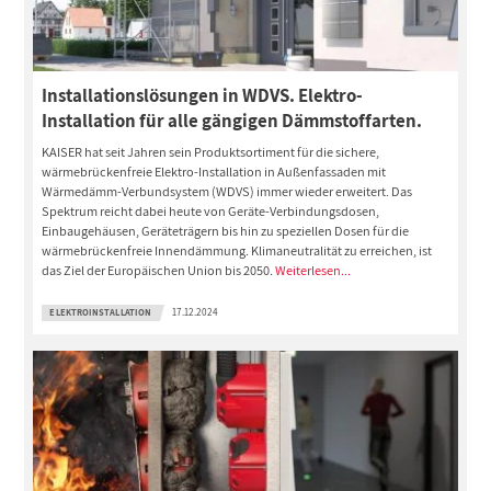
Installationslösungen in WDVS. Elektro-
Installation für alle gängigen Dämmstoffarten.
KAISER hat seit Jahren sein Produktsortiment für die sichere,
wärmebrückenfreie Elektro-Installation in Außenfassaden mit
Wärmedämm-Verbundsystem (WDVS) immer wieder erweitert. Das
Spektrum reicht dabei heute von Geräte-Verbindungsdosen,
Einbaugehäusen, Geräteträgern bis hin zu speziellen Dosen für die
wärmebrückenfreie Innendämmung. Klimaneutralität zu erreichen, ist
das Ziel der Europäischen Union bis 2050.
Weiterlesen...
ELEKTROINSTALLATION
17.12.2024