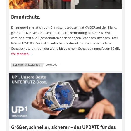
Brandschutz.
Eine neue Generation von Brandschutzdosen hat KAISER auf den Markt
gebracht. Die Gerätedosen und Geräte-Verbindungsdosen HWD 68+
vereinen jetzt alle Eigenschaften der bisherigen Brandschutzdosen HWD
68 und HWD 90. Zusätzlich erhalten sie die luftdichte Ebene und die
Schallschutzfunktion der Wand bis zu einem Schalldämmmaß von 69 dB.
Weiterlesen...
ELEKTROINSTALLATION
09.07.2024
Größer, schneller, sicherer – das UPDATE für das