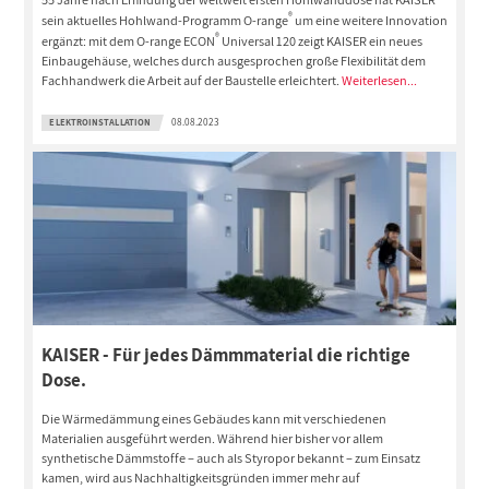
®
sein aktuelles Hohlwand-Programm O-range
um eine weitere Innovation
®
ergänzt: mit dem O-range ECON
Universal 120 zeigt KAISER ein neues
Einbaugehäuse, welches durch ausgesprochen große Flexibilität dem
Fachhandwerk die Arbeit auf der Baustelle erleichtert.
Weiterlesen...
ELEKTROINSTALLATION
08.08.2023
KAISER - Für jedes Dämmmaterial die richtige
Dose.
Die Wärmedämmung eines Gebäudes kann mit verschiedenen
Materialien ausgeführt werden. Während hier bisher vor allem
synthetische Dämmstoffe – auch als Styropor bekannt – zum Einsatz
kamen, wird aus Nachhaltigkeitsgründen immer mehr auf