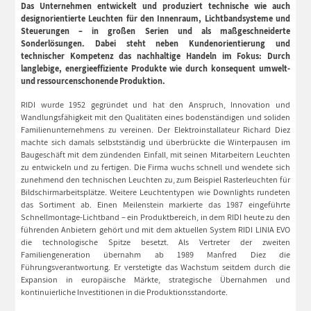
Das Unternehmen entwickelt und produziert technische wie auch
designorientierte Leuchten für den Innenraum, Lichtbandsysteme und
Steuerungen – in großen Serien und als maßgeschneiderte
Sonderlösungen. Dabei steht neben Kundenorientierung und
technischer Kompetenz das nachhaltige Handeln im Fokus: Durch
langlebige, energieeffiziente Produkte wie durch konsequent umwelt-
und ressourcenschonende Produktion.
RIDI wurde 1952 gegründet und hat den Anspruch, Innovation und
Wandlungsfähigkeit mit den Qualitäten eines bodenständigen und soliden
Familienunternehmens zu vereinen. Der Elektroinstallateur Richard Diez
machte sich damals selbstständig und überbrückte die Winterpausen im
Baugeschäft mit dem zündenden Einfall, mit seinen Mitarbeitern Leuchten
zu entwickeln und zu fertigen. Die Firma wuchs schnell und wendete sich
zunehmend den technischen Leuchten zu, zum Beispiel Rasterleuchten für
Bildschirmarbeitsplätze. Weitere Leuchtentypen wie Downlights rundeten
das Sortiment ab. Einen Meilenstein markierte das 1987 eingeführte
Schnellmontage-Lichtband – ein Produktbereich, in dem RIDI heute zu den
führenden Anbietern gehört und mit dem aktuellen System RIDI LINIA EVO
die technologische Spitze besetzt. Als Vertreter der zweiten
Familiengeneration übernahm ab 1989 Manfred Diez die
Führungsverantwortung. Er verstetigte das Wachstum seitdem durch die
Expansion in europäische Märkte, strategische Übernahmen und
kontinuierliche Investitionen in die Produktionsstandorte.