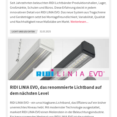
Seit Jahrzehnten beleuchten RIDI Lichtbänder Produktionshallen, Lager,
Großmärkte, Schulen und Büros. Diese Erfahrung steckt in jedem
innovativen Detail von RIDI LINIA EVO. Das neue System aus Tragschiene
und Geräteträgern setzt bei Montagefreundlichkeit, Variabilität, Qualität
und Nachhaltigkeit neue Maßstäbe am Markt.
Weiterlesen...
LICHT UND LEUCHTEN
31.03.2025
RIDI LINIA EVO, das renommierte Lichtband auf
dem nächsten Level
RIDI LINIA EVO – ein unschlagbares Lichtband, das Effizienz auf ein bisher
unerreichtes Niveau hebt. Mit modernster Technologie ausgestattet,
markiert RIDI LINIA EVO einen Meilenstein in der Beleuchtungsindustrie.
Ein herausragendes Merkmal von RIDI LINIA EVO ist die nahtlose