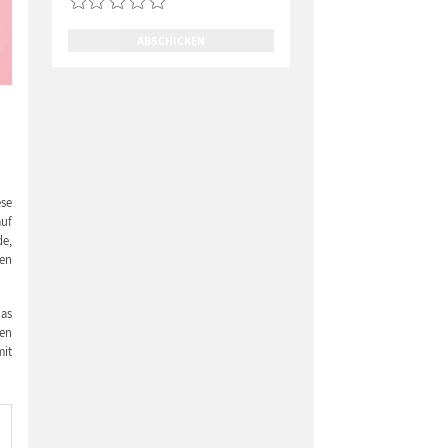
ABSCHICKEN
ese
auf
de,
nen
das
ren
mit