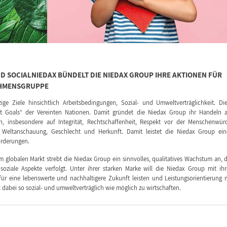
ND SOCIALNIEDAX BÜNDELT DIE NIEDAX GROUP IHRE AKTIONEN FÜR
EHMENSGRUPPE
ge Ziele hinsichtlich Arbeitsbedingungen, Sozial- und Umweltverträglichkeit. Di
t Goals“ der Vereinten Nationen. Damit gründet die Niedax Group ihr Handeln 
n, insbesondere auf Integrität, Rechtschaffenheit, Respekt vor der Menschenwür
, Weltanschauung, Geschlecht und Herkunft. Damit leistet die Niedax Group ei
orderungen.
 globalen Markt strebt die Niedax Group ein sinnvolles, qualitatives Wachstum an, 
soziale Aspekte verfolgt. Unter ihrer starken Marke will die Niedax Group mit ih
ür eine lebenswerte und nachhaltigere Zukunft leisten und Leistungsorientierung 
 dabei so sozial- und umweltverträglich wie möglich zu wirtschaften.