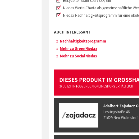
Recycelter Stahl spart CO₂ ein
Niedax Werte-Charta als gemeinschaftliche Wer
Niedax Nachhaltigkeitsprogramm für eine ökol
AUCH INTERESSANT
Nachhaltigkeitsprogramm
Mehr zu GreenNiedax
Mehr zu SocialNiedax
DIESES PRODUKT IM GROSSH
JETZT IN FOLGENDEN ONLINESHOPS ERHÄLTLICH
Adalbert Zajadacz 
Lessingstraße 46
21629 Neu Wulmstorf