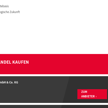
tebasis
ogische Zukunft
ANDEL KAUFEN
GmbH & Co. KG
ZUM
ANBIETER