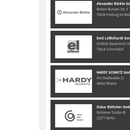
Alexander Bürkle G
Robert-Bunsen-Str. 5
79108 Freiburg im Bre
Emil Löffelhardt Gm
Gottlob-Bauknecht-Str
73614 Schorndorf
HARDY SCHMITZ Gm
Am Stadtwalde 12
48432 Rheine
Oskar Böttcher Gmb
Motzener Straße 40
12277 Berlin