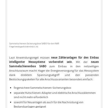
Sammelschienen-Sicherungsbox SABO für den NAR
© Hager Vertriebsgesellschaft mbH & Co. KG
Laut Anwendungsregel müssen
neue Zähleranlagen für den Einbau
intelligenter Messsysteme vorbereitet sein
. Mit der
neuen
Sammelschienenbox SABO
zum Einbau in den netzseitigen
Anschlussraum macht Hager die Energieversorgung für das Messsystem
dank direktem Spannungsabgriff und den passenden
Bestückungspaketen für alle Anschlussvarianten besonders einfach:
fingersichere Sammelschienen-Sicherungsbox
separate Hutschienen-Adapter und elektrische Anschlussklemmen
sind nicht mehr erforderlich
sowohl für Neuanlagen als auch für die Nachrüstung von
Bestandsanlagen geeignet