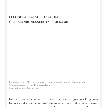
FLEXIBEL AUFGESTELLT: DAS HAGER
ÜBERSPANNUNGSSCHUTZ-PROGRAMM
Platzsparend im NAR: Überspannungsschutz, Fernmeldekontakt, Abdeckhaube,
Sammelschienenbox und Einspeiseadapter
© Hager Vertriebsgesellschaft mbH & Co. KG
Mit dem weiterentwickelten Hager Überspannungsschutz-Programm
lassen sich alle normativen Anforderungen einfach und sicher umsetzen.