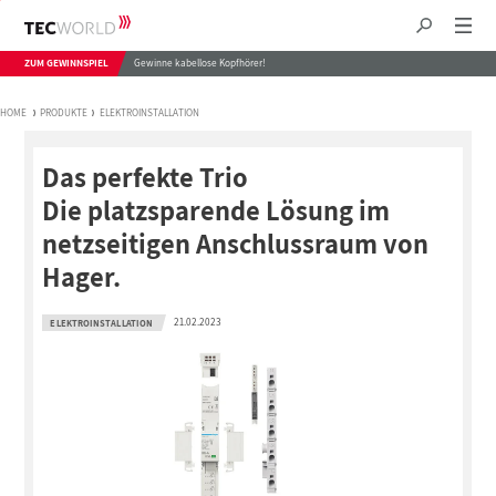
ZUM GEWINNSPIEL
Gewinne kabellose Kopfhörer!
HOME
PRODUKTE
ELEKTROINSTALLATION
Das perfekte Trio
Die platzsparende Lösung im
netzseitigen Anschlussraum von
Hager.
21.02.2023
ELEKTROINSTALLATION