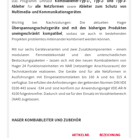
Das Programm umfasst
Kombiableiter-Typ-1-, Typ-2- und Typ-3-
Ableiter
für
alle Netzformen
sowie
Ableiter zum Schutz von
Multimedia- und Kommunikationsgeräten
.
Wichtig bei Nachrüstungen: Die aktuellen Hager
Überspannungsschutzgeräte sind mit den bisherigen Produkten
uneingeschränkt kompatibel
, sodass sie auch in bestehenden
Projekten problemlos miteinander kombiniert werden können.
Mit nur sechs Gerätevarianten und zwei Zusatzkomponenten – einem
modularen Fernmeldekontakt und den unterschiedlichen
Bestückungspaketen – lassen sich mit den neuen Kombiableitern von
Hager 24 Funktionseinheiten im NAR (netzseitiger Anschlussraum) der
Technikzentrale realisieren. Die Geräte sind für alle Netzformen in
Ausführungen mit Einspeisestromstärken bis 160 A und bis 315 A
verfügbar. Sie erfüllen die Anforderungen der geltenden Normen DIN VDE
0100-443 sowie -534 und sind konform zur Anwendungsregel VDE-AR-N
4100 folgestromfrei. Dadurch sind sie für den Einsatz im Vorzählerbereich
(NAR) zugelassen.
HAGER KOMBIABLEITER UND ZUBEHÖR
ARTIKELNR.
BEZEICHNUNG