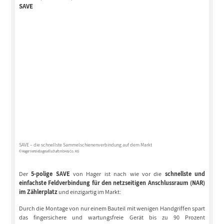
SAVE
SAVE – die schnellste Sammelschienenverbindung auf dem Markt
© Hager Vertriebsgesellschaft mbH & Co. KG
Der
5-polige SAVE
von Hager ist nach wie vor die
schnellste und
einfachste Feldverbindung für den netzseitigen Anschlussraum (NAR)
im Zählerplatz
und einzigartig im Markt:
Durch die Montage von nur einem Bauteil mit wenigen Handgriffen spart
das fingersichere und wartungsfreie Gerät bis zu 90 Prozent