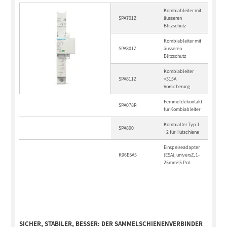
Kombiableiter mit
SPA701Z
äusseren
Blitzschutz
Kombiableiter mit
SPA801Z
äusseren
Blitzschutz
Kombiableiter
SPA811Z
<315A
Vorsicherung
Fernmeldekontakt
SPA078R
für Kombiableiter
Kombialter Typ 1
SPA800
+2 für Hutschiene
Einspeiseadapter
K96ESA5
(ESA), universZ, 1-
25mm²,5 Pol.
SICHER, STABILER, BESSER: DER SAMMELSCHIENENVERBINDER