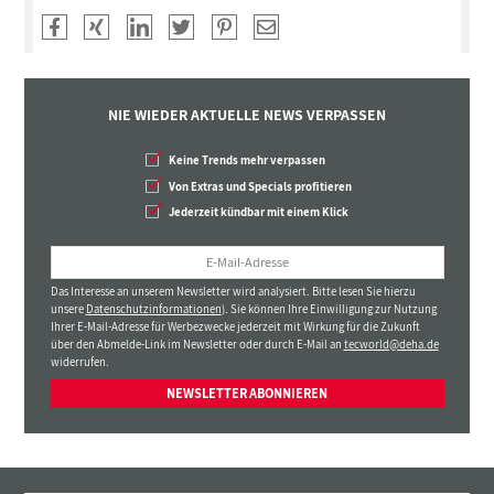
NIE WIEDER AKTUELLE NEWS VERPASSEN
Keine Trends mehr verpassen
Von Extras und Specials profitieren
Jederzeit kündbar mit einem Klick
Das Interesse an unserem Newsletter wird analysiert. Bitte lesen Sie hierzu
unsere
Datenschutzinformationen
). Sie können Ihre Einwilligung zur Nutzung
Ihrer E-Mail-Adresse für Werbezwecke jederzeit mit Wirkung für die Zukunft
über den Abmelde-Link im Newsletter oder durch E-Mail an
tecworld@deha.de
widerrufen.
NEWSLETTER ABONNIEREN