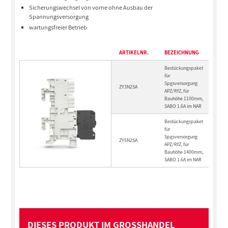
Sicherungswechsel von vorne ohne Ausbau der
Spannungsversorgung
wartungsfreier Betrieb
ARTIKELNR.
BEZEICHNUNG
Bestückungspaket
für
Spgsversorgung
ZY3N2SA
APZ/RfZ, für
Bauhöhe 1100mm,
SABO 1.6A im NAR
Bestückungspaket
für
Spgsversorgung
ZY5N2SA
APZ/RfZ, für
Bauhöhe 1400mm,
SABO 1.6A im NAR
DIESES PRODUKT IM GROSSHANDEL