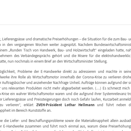
, Lieferengpässe und dramatische Preiserhöhungen – die Situation für die zum Bau- 
in den vergangenen Wochen weiter zugespitzt. Nachdem Bundeswirtschaftsminis
einem „Runden Tisch von Handwerk, Bau- und Holzwirtschaft“ eingeladen hatte, n
nehmern des Verbändegesprächs gehört und die Misere für die elektrohandwerkli
atte, nun nochmals in einem Brief an den Wirtschaftsminister Stellung.
öglichkeit, Probleme der E-Handwerke direkt zu adressieren und machte in sei
werke ihre Rolle als Wirtschaftsmotor innerhalb der Corona-Krise zu verlieren droh
r Auftragsbücher und anziehender Nachfrage Unheil. Aufträge können aufgrund der s
ür uns relevanten Produkten nicht mehr abgearbeitet werden. (…) Es schmerzt mich
a-Krise ein wahrer Wirtschaftsmotor waren und die aufgrund ihrer Systemrelevanz tr
r Lieferengpässe und Preissteigerungen doch noch Gefahr laufen, Kurzarbeit anmel
zu verlieren“, erklärt
ZVEH-Präsident Lothar Hellmann
und führt neben d
ppheit im Bereich Kunststoffe an.
be die Liefer- und Beschaffungsprobleme sowie die Materialknappheit allein ausba
der E-Handwerke zusammen und führt noch einmal aus, warum diese Preiserhöhun