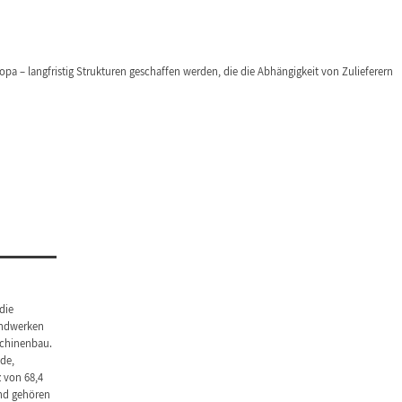
pa – langfristig Strukturen geschaffen werden, die die Abhängigkeit von Zulieferern
die
andwerken
schinenbau.
de,
 von 68,4
nd gehören