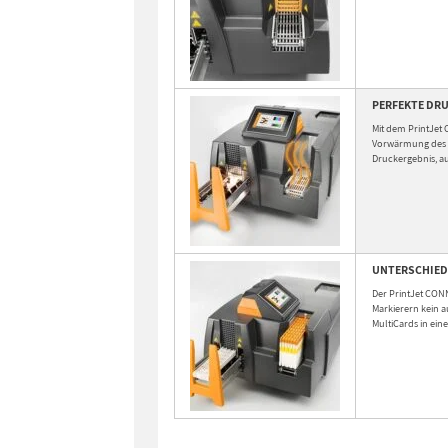
PERFEKTE DR
Mit dem PrintJet 
Vorwärmung des D
Druckergebnis, a
UNTERSCHIEDL
Der PrintJet CONN
Markierern kein 
MultiCards in ei