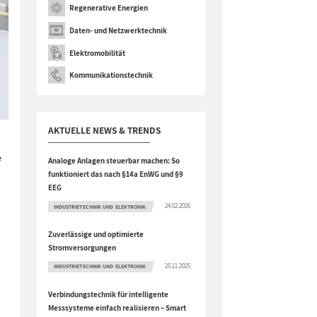
Regenerative Energien
Daten- und Netzwerktechnik
Elektromobilität
Kommunikationstechnik
AKTUELLE NEWS & TRENDS
e
Analoge Anlagen steuerbar machen: So
funktioniert das nach §14a EnWG und §9
EEG
24.02.2026
INDUSTRIETECHNIK UND ELEKTRONIK
Zuverlässige und optimierte
Stromversorgungen
25.11.2025
INDUSTRIETECHNIK UND ELEKTRONIK
Verbindungstechnik für intelligente
Messsysteme einfach realisieren – Smart