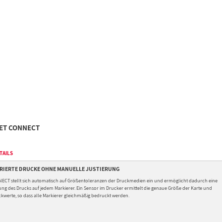
JET CONNECT
TAILS
TRIERTE DRUCKE OHNE MANUELLE JUSTIERUNG
NECT stellt sich automatisch auf Größentoleranzen der Druckmedien ein und ermöglicht dadurch eine
ung des Drucks auf jedem Markierer. Ein Sensor im Drucker ermittelt die genaue Größe der Karte und
uckwerte, so dass alle Markierer gleichmäßig bedruckt werden.