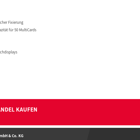
cher Fixierung
ität für 50 MultiCards
uchdisplays
ANDEL KAUFEN
GmbH & Co. KG