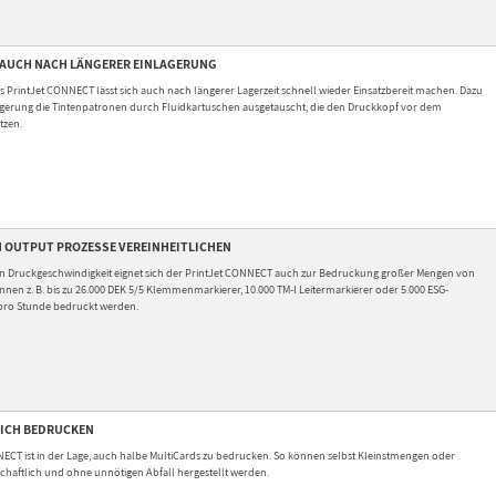
 AUCH NACH LÄNGERER EINLAGERUNG
 PrintJet CONNECT lässt sich auch nach längerer Lagerzeit schnell wieder Einsatzbereit machen. Dazu
agerung die Tintenpatronen durch Fluidkartuschen ausgetauscht, die den Druckkopf vor dem
tzen.
 OUTPUT PROZESSE VEREINHEITLICHEN
n Druckgeschwindigkeit eignet sich der PrintJet CONNECT auch zur Bedruckung großer Mengen von
nnen z. B. bis zu 26.000 DEK 5/5 Klemmenmarkierer, 10.000 TM-I Leitermarkierer oder 5.000 ESG-
pro Stunde bedruckt werden.
ICH BEDRUCKEN
ECT ist in der Lage, auch halbe MultiCards zu bedrucken. So können selbst Kleinstmengen oder
chaftlich und ohne unnötigen Abfall hergestellt werden.