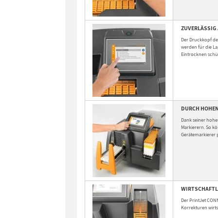
ZUVERLÄSSIG
Der Druckkopf des
werden für die L
Eintrocknen schü
DURCH HOHEN
Dank seiner hohe
Markierern. So kö
Gerätemarkierer 
WIRTSCHAFTL
Der PrintJet CONN
Korrekturen wirts