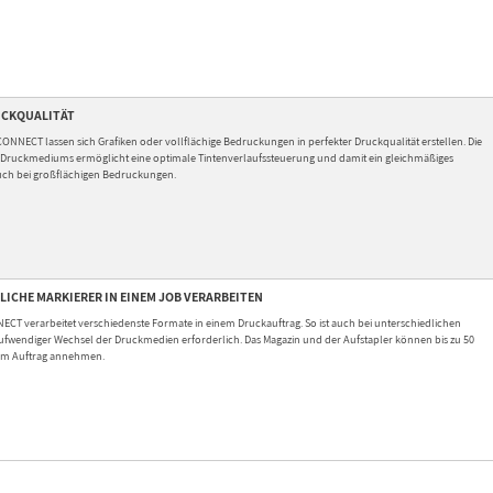
UCKQUALITÄT
CONNECT lassen sich Grafiken oder vollflächige Bedruckungen in perfekter Druckqualität erstellen. Die
ruckmediums ermöglicht eine optimale Tintenverlaufssteuerung und damit ein gleichmäßiges
uch bei großflächigen Bedruckungen.
ICHE MARKIERER IN EINEM JOB VERARBEITEN
ECT verarbeitet verschiedenste Formate in einem Druckauftrag. So ist auch bei unterschiedlichen
aufwendiger Wechsel der Druckmedien erforderlich. Das Magazin und der Aufstapler können bis zu 50
nem Auftrag annehmen.