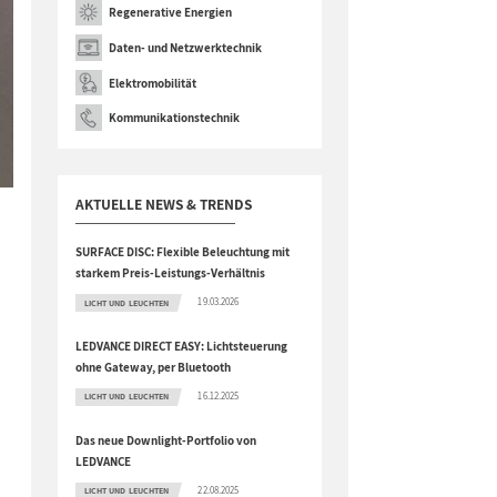
Regenerative Energien
Daten- und Netzwerktechnik
Elektromobilität
Kommunikationstechnik
AKTUELLE NEWS & TRENDS
SURFACE DISC: Flexible Beleuchtung mit
starkem Preis-Leistungs-Verhältnis
19.03.2026
LICHT UND LEUCHTEN
LEDVANCE DIRECT EASY: Lichtsteuerung
ohne Gateway, per Bluetooth
16.12.2025
LICHT UND LEUCHTEN
Das neue Downlight-Portfolio von
LEDVANCE
22.08.2025
LICHT UND LEUCHTEN