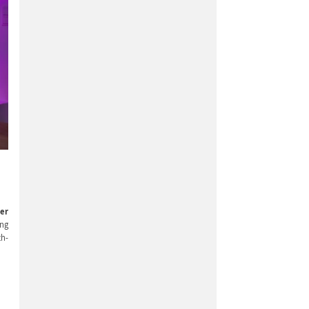
per
ung
th-