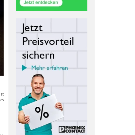
hat
des
und