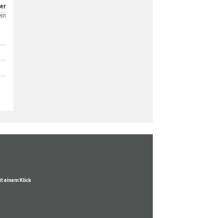
er
ein
t einem Klick