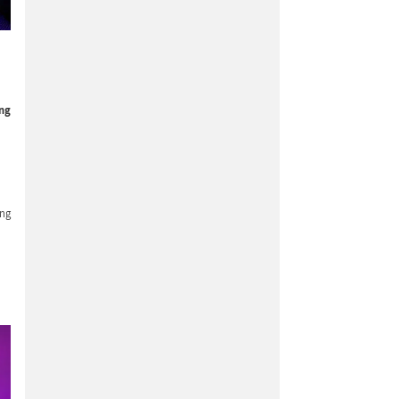
ung
ung