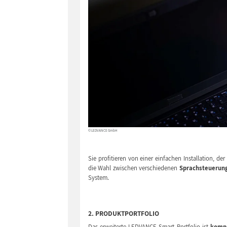
© LEDVANCE GmbH
Sie profitieren von einer einfachen Installation, d
die Wahl zwischen verschiedenen
Sprachsteuerung
System.
2. PRODUKTPORTFOLIO
Das erweiterte LEDVANCE Smart Portfolio ist
kompa