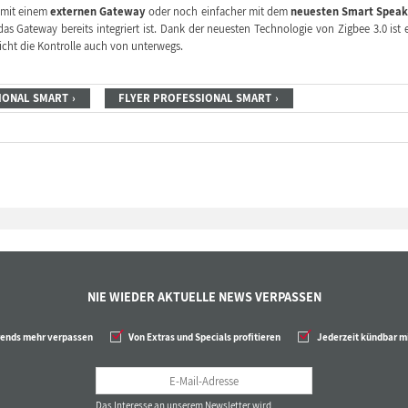
mit einem
externen Gateway
oder noch einfacher mit dem
neuesten Smart Speak
 Gateway bereits integriert ist. Dank der neuesten Technologie von Zigbee 3.0 ist 
icht die Kontrolle auch von unterwegs.
IONAL SMART
FLYER PROFESSIONAL SMART
NIE WIEDER AKTUELLE NEWS VERPASSEN
rends mehr verpassen
Von Extras und Specials profitieren
Jederzeit kündbar mi
Das Interesse an unserem Newsletter wird