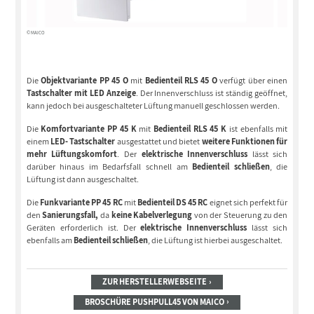
© MAICO
Die
Objektvariante PP 45 O
mit
Bedienteil RLS 45 O
verfügt über einen
Tastschalter mit LED Anzeige
. Der Innenverschluss ist ständig geöffnet,
kann jedoch bei ausgeschalteter Lüftung manuell geschlossen werden.
Die
Komfortvariante PP 45 K
mit
Bedienteil RLS 45 K
ist ebenfalls mit
einem
LED- Tastschalter
ausgestattet und bietet
weitere Funktionen für
mehr Lüftungskomfort
. Der
elektrische Innenverschluss
lässt sich
darüber hinaus im Bedarfsfall schnell am
Bedienteil schließen
, die
Lüftung ist dann ausgeschaltet.
Die
Funkvariante PP 45 RC
mit
Bedienteil DS 45 RC
eignet sich perfekt für
den
Sanierungsfall,
da
keine Kabelverlegung
von der Steuerung zu den
Geräten erforderlich ist. Der
elektrische Innenverschluss
lässt sich
ebenfalls am
Bedienteil schließen
, die Lüftung ist hierbei ausgeschaltet.
ZUR HERSTELLERWEBSEITE
BROSCHÜRE PUSHPULL45 VON MAICO