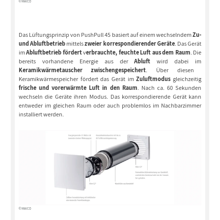
© MAICO
Das Lüftungsprinzip von PushPull 45 basiert auf einem wechselndem
Zu-
und Abluftbetrieb
mittels
zweier korrespondierender Geräte
. Das Gerät
im
Abluftbetrieb fördert
v
erbrauchte, feuchte Luft aus dem Raum
. Die
bereits vorhandene Energie aus der
Abluft
wird dabei im
Keramikwärmetauscher zwischengespeichert
. Über diesen
Keramikwärmespeicher fördert das Gerät im
Zuluftmodus
gleichzeitig
frische und vorerwärmte Luft in den Raum
. Nach ca. 60 Sekunden
wechseln die Geräte ihren Modus. Das korrespondierende Gerät kann
entweder im gleichen Raum oder auch problemlos im Nachbarzimmer
installiert werden.
© MAICO