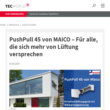
ZUM GEWINNSPIEL
Gewinne kabellose Kopfhörer!
HOME
PRODUKTE
HAUSTECHNIK
PushPull 45 von MAICO – Für alle,
die sich mehr von Lüftung
versprechen
07.06.2017
© MAICO: