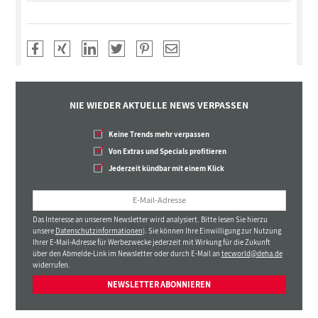
NIE WIEDER AKTUELLE NEWS VERPASSEN
Keine Trends mehr verpassen
Von Extras und Specials profitieren
Jederzeit kündbar mit einem Klick
Das Interesse an unserem Newsletter wird analysiert. Bitte lesen Sie hierzu
unsere
Datenschutzinformationen
). Sie können Ihre Einwilligung zur Nutzung
Ihrer E-Mail-Adresse für Werbezwecke jederzeit mit Wirkung für die Zukunft
über den Abmelde-Link im Newsletter oder durch E-Mail an
tecworld@deha.de
widerrufen.
NEWSLETTER ABONNIEREN