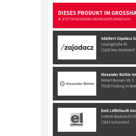
DIESES PRODUKT IM GROSSH
JETZT IN FOLGENDEN ONLINESHOPS ERHÄLTLICH
Adalbert Zajadacz 
Lessingstraße 46
21629 Neu Wulmstorf
Alexander Bürkle G
Robert-Bunsen-Str. 5
79108 Freiburg im Bre
Emil Löffelhardt Gm
Gottlob-Bauknecht-Str
73614 Schorndorf