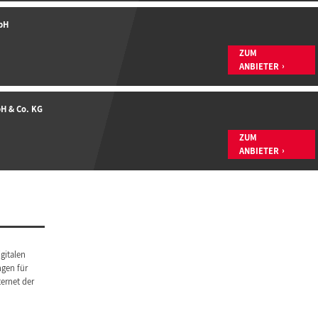
bH
ZUM
ANBIETER
H & Co. KG
ZUM
ANBIETER
gitalen
ngen für
ternet der