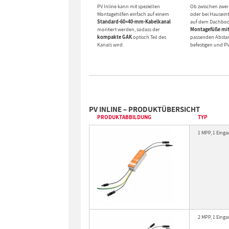
PV Inline kann mit speziellen
Ob zwischen zwei
Montagehilfen einfach auf einem
oder bei Hauseint
Standard-60×40-mm-Kabelkanal
auf dem Dachbo
montiert werden, sodass der
Montagefüße mi
kompakte GAK
optisch Teil des
passenden Absta
Kanals wird.
befestigen und PV
PV INLINE – PRODUKTÜBERSICHT
PRODUKTABBILDUNG
TYP
1 MPP, 1 Einga
2 MPP, 1 Einga