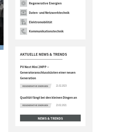
Regenerative Energien
Daten- und Netzwerktechnik
Elektromobilität
Kommunikationstechnik
AKTUELLE NEWS & TRENDS
-
PV Next Mini 2MPP ‒
Generatoranschlusskästen einer neuen
Generation
21.02.2023
REGENERATIVE ENERGIEN
Qualität fängt bei den kleinen Dingen an
23.02.2021
REGENERATIVE ENERGIEN
NEWS & TRENDS