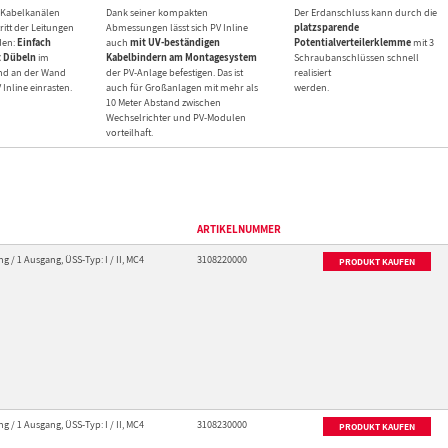
 Kabelkanälen
Dank seiner kompakten
Der Erdanschluss kann durch die
ritt der Leitungen
Abmessungen lässt sich PV Inline
platzsparende
den:
Einfach
auch
mit UV-beständigen
Potentialverteilerklemme
mit 3
t Dübeln
im
Kabelbindern am Montagesystem
Schraubanschlüssen schnell
nd an der Wand
der PV-Anlage befestigen. Das ist
realisiert
 Inline einrasten.
auch für Großanlagen mit mehr als
werden.
10 Meter Abstand zwischen
Wechselrichter und PV-Modulen
vorteilhaft.
ARTIKELNUMMER
ng / 1 Ausgang, ÜSS-Typ: I / II, MC4
3108220000
PRODUKT KAUFEN
ng / 1 Ausgang, ÜSS-Typ: I / II, MC4
3108230000
PRODUKT KAUFEN