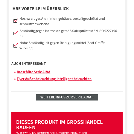
IHRE VORTEILE IM ÜBERBLICK
Hochwertiges Aluminiumgehäuse, seeluftgeschützt und
schmutzabweisend
Beständig gegen Korrosion gemäß Salzsprühtest EN ISO 9227 (96
h)
Hohe Beständigkeit gegen Reinigungsmittel (Anti-Graffiti-
Wirkung)
AUCH INTERESSANT
Broschüre Serie ALVA
Flyer Außenbeleuchtung intelligent beleuchten
WEITERE INFOS ZUR SERIE ALVA
DIESES PRODUKT IM GROSSHANDEL
KAUFEN
JETZT IN FOLGENDEN ONLINESHOPS ERHÄLTLICH