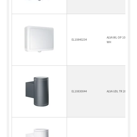
ALVA WL OP 1000 840 M
EL10840234
WH
EL10830044
ALVA UDL TR 28° 900 83