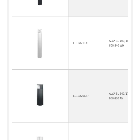
ALVA BL 700/100 TR 360
EL10821141
600 840 WH
ALVA BL 540/170 TR 180
EL10820687
600 830 AN