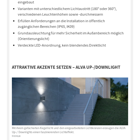
eingebaut
Varianten mit unterschiedlichem Lichtaustritt (180° oder 360°),
verschiedenen Leuchtenhöhen sowie -durchmessern
Erfüllen Anforderungen an die Installation in öffentlich
zugänglichen Bereichen (IP65, IK09)
Grundausleuchtung für mehr Sicherheit im Außenbereich möglich
(Orientierungslicht)
Verdeckte LED-Anordnung, kein blendendes Direktlicht
ATTRAKTIVE AKZENTE SETZEN – ALVA UP-/DOWNLIGHT
Mit ihrem gefächerten Kegellicht und den eingearbeiteten Lichtkränzen erzeugen die ALVA
Up-/ Downlights einen faszinierenden Lichteffekt.
© ESYLUX