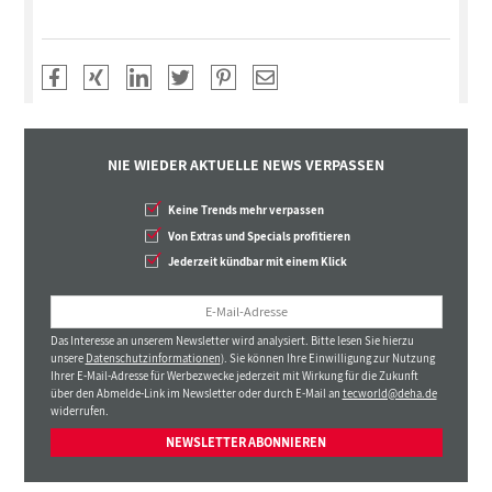
NIE WIEDER AKTUELLE NEWS VERPASSEN
Keine Trends mehr verpassen
Von Extras und Specials profitieren
Jederzeit kündbar mit einem Klick
Das Interesse an unserem Newsletter wird analysiert. Bitte lesen Sie hierzu
unsere
Datenschutzinformationen
). Sie können Ihre Einwilligung zur Nutzung
Ihrer E-Mail-Adresse für Werbezwecke jederzeit mit Wirkung für die Zukunft
über den Abmelde-Link im Newsletter oder durch E-Mail an
tecworld@deha.de
widerrufen.
NEWSLETTER ABONNIEREN