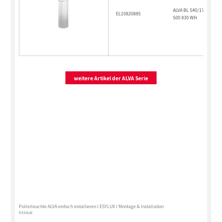
ALVA BL 540/170 OP 180
EL10820885
500 830 WH
weitere Artikel der ALVA Serie
Pollerleuchte ALVA einfach installieren I ESYLUX I Montage & Installation
© ESYLUX