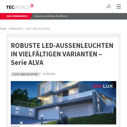
ZUM GEWINNSPIEL
Gewinne kabellose Kopfhörer!
HOME
PRODUKTE
LICHT UND LEUCHTEN
ROBUSTE LED-AUSSENLEUCHTEN
IN VIELFÄLTIGEN VARIANTEN –
Serie ALVA
02.09.2021
LICHT UND LEUCHTEN
© ESYLUX