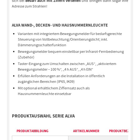
sich bei
Bedarf auch mit Ziffern versehen
und bringen dann sogar Ihre
Adresse zum Strahlen!
ALVA WAND-, DECKEN- UND HAUSNUMMERNLEUCHTE
Varianten mit integriertem Bewegungsmelder für bedarfsgerechte
Steuerung von Vollbeleuchtung/Orientierungslicht; inkl.
Dämmerungsschalterfunktion
Bewegungsmelder bequem einstellbar per Infrarot-Fernbedienung
(Zubehör)
Taster-Eingang zum Umschalten zwischen „AUS“, „aktiviertem
Bewegungsmelder – 100 %“, „4 h AUS“, „4 h EIN“
Erfüllen Anforderungen an die Installation in öffentlich
zugänglichen Bereichen (IP65, IK09)
Mit optional erhältlichem Ziffernsatz auch als
Hausnummernleuchte einsetzbar
PRODUKTAUSWAHL SERIE ALVA
PRODUKTABBILDUNG
ARTIKELNUMMER
PRODUKTBEZEICHN