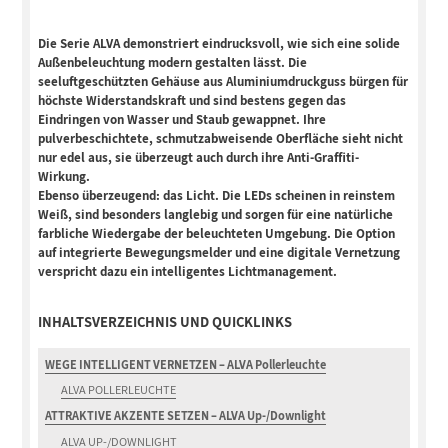
Die Serie ALVA demonstriert eindrucksvoll, wie sich eine solide
Außenbeleuchtung modern gestalten lässt. Die
seeluftgeschützten Gehäuse aus Aluminiumdruckguss bürgen für
höchste Widerstandskraft und sind bestens gegen das
Eindringen von Wasser und Staub gewappnet. Ihre
pulverbeschichtete, schmutzabweisende Oberfläche sieht nicht
nur edel aus, sie überzeugt auch durch ihre Anti-Graffiti-
Wirkung.
Ebenso überzeugend: das Licht. Die LEDs scheinen in reinstem
Weiß, sind besonders langlebig und sorgen für eine natürliche
farbliche Wiedergabe der beleuchteten Umgebung. Die Option
auf integrierte Bewegungsmelder und eine digitale Vernetzung
verspricht dazu ein intelligentes Lichtmanagement.
INHALTSVERZEICHNIS UND QUICKLINKS
WEGE INTELLIGENT VERNETZEN – ALVA Pollerleuchte
ALVA POLLERLEUCHTE
ATTRAKTIVE AKZENTE SETZEN – ALVA Up-/Downlight
ALVA UP-/DOWNLIGHT