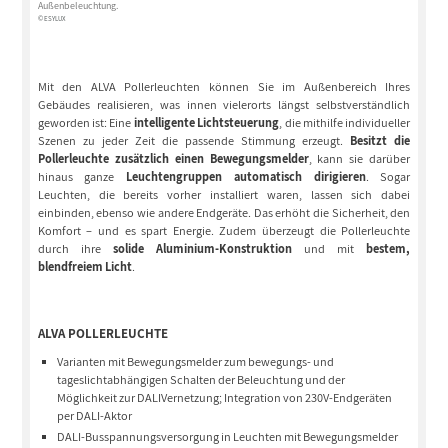
Außenbeleuchtung.
© ESYLUX
Mit den ALVA Pollerleuchten können Sie im Außenbereich Ihres
Gebäudes realisieren, was innen vielerorts längst selbstverständlich
geworden ist: Eine
intelligente Lichtsteuerung
, die mithilfe individueller
Szenen zu jeder Zeit die passende Stimmung erzeugt.
Besitzt die
Pollerleuchte zusätzlich einen Bewegungsmelder
, kann sie darüber
hinaus ganze
Leuchtengruppen automatisch dirigieren
. Sogar
Leuchten, die bereits vorher installiert waren, lassen sich dabei
einbinden, ebenso wie andere Endgeräte. Das erhöht die Sicherheit, den
Komfort – und es spart Energie. Zudem überzeugt die Pollerleuchte
durch ihre
solide Aluminium-Konstruktion
und mit
bestem,
blendfreiem Licht
.
ALVA POLLERLEUCHTE
Varianten mit Bewegungsmelder zum bewegungs- und
tageslichtabhängigen Schalten der Beleuchtung und der
Möglichkeit zur DALIVernetzung; Integration von 230V-Endgeräten
per DALI-Aktor
DALI-Busspannungsversorgung in Leuchten mit Bewegungsmelder