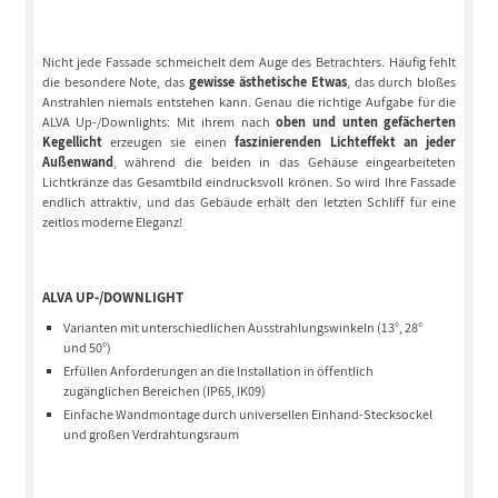
Nicht jede Fassade schmeichelt dem Auge des Betrachters. Häufig fehlt
die besondere Note, das
gewisse ästhetische Etwas
, das durch bloßes
Anstrahlen niemals entstehen kann. Genau die richtige Aufgabe für die
ALVA Up-/Downlights: Mit ihrem nach
oben und unten gefächerten
Kegellicht
erzeugen sie einen
faszinierenden Lichteffekt an jeder
Außenwand
, während die beiden in das Gehäuse eingearbeiteten
Lichtkränze das Gesamtbild eindrucksvoll krönen. So wird Ihre Fassade
endlich attraktiv, und das Gebäude erhält den letzten Schliff für eine
zeitlos moderne Eleganz!
ALVA UP-/DOWNLIGHT
Varianten mit unterschiedlichen Ausstrahlungswinkeln (13°, 28°
und 50°)
Erfüllen Anforderungen an die Installation in öffentlich
zugänglichen Bereichen (IP65, IK09)
Einfache Wandmontage durch universellen Einhand-Stecksockel
und großen Verdrahtungsraum