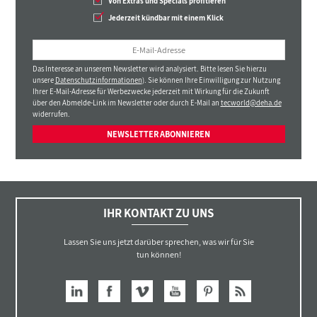
Von Extras und Specials profitieren
Jederzeit kündbar mit einem Klick
Das Interesse an unserem Newsletter wird analysiert. Bitte lesen Sie hierzu
unsere
Datenschutzinformationen
). Sie können Ihre Einwilligung zur Nutzung
Ihrer E-Mail-Adresse für Werbezwecke jederzeit mit Wirkung für die Zukunft
über den Abmelde-Link im Newsletter oder durch E-Mail an
tecworld@deha.de
widerrufen.
NEWSLETTER ABONNIEREN
IHR KONTAKT ZU UNS
Lassen Sie uns jetzt darüber sprechen, was wir für Sie
tun können!