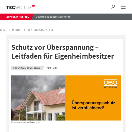
ZUM GEWINNSPIEL
Gewinne kabellose Kopfhörer!
HOME
PRODUKTE
ELEKTROINSTALLATION
Schutz vor Überspannung –
Leitfaden für Eigenheimbesitzer
19.09.2017
ELEKTROINSTALLATION
© OBO Bettermann GmbH & Co. KG