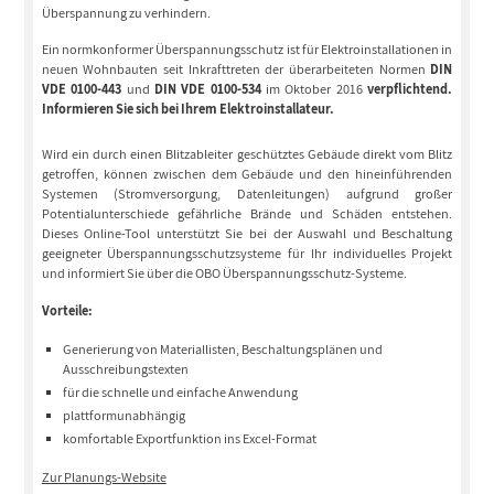
Überspannung zu verhindern.
Ein normkonformer Überspannungsschutz ist für Elektroinstallationen in
neuen Wohnbauten seit Inkrafttreten der überarbeiteten Normen
DIN
VDE 0100-443
und
DIN VDE 0100-534
im Oktober 2016
verpflichtend.
Informieren Sie sich bei Ihrem Elektroinstallateur.
Wird ein durch einen Blitzableiter geschütztes Gebäude direkt vom Blitz
getroffen, können zwischen dem Gebäude und den hineinführenden
Systemen (Stromversorgung, Datenleitungen) aufgrund großer
Potentialunterschiede gefährliche Brände und Schäden entstehen.
Dieses Online-Tool unterstützt Sie bei der Auswahl und Beschaltung
geeigneter Überspannungsschutzsysteme für Ihr individuelles Projekt
und informiert Sie über die OBO Überspannungsschutz-Systeme.
Vorteile:
Generierung von Materiallisten, Beschaltungsplänen und
Ausschreibungstexten
für die schnelle und einfache Anwendung
plattformunabhängig
komfortable Exportfunktion ins Excel-Format
Zur Planungs-Website