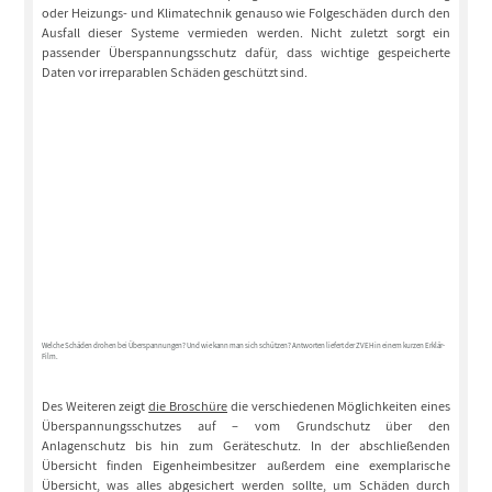
oder Heizungs- und Klimatechnik genauso wie Folgeschäden durch den
Ausfall dieser Systeme vermieden werden. Nicht zuletzt sorgt ein
passender Überspannungsschutz dafür, dass wichtige gespeicherte
Daten vor irreparablen Schäden geschützt sind.
Welche Schäden drohen bei Überspannungen? Und wie kann man sich schützen? Antworten liefert der ZVEH in einem kurzen Erklär-
Film.
Des Weiteren zeigt
die Broschüre
die verschiedenen Möglichkeiten eines
Überspannungsschutzes auf – vom Grundschutz über den
Anlagenschutz bis hin zum Geräteschutz. In der abschließenden
Übersicht finden Eigenheimbesitzer außerdem eine exemplarische
Übersicht, was alles abgesichert werden sollte, um Schäden durch