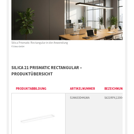
Silica Prismatic Rectangular in der Anwendung
© Siteco GmbH
SILICA 21 PRISMATIC RECTANGULAR –
PRODUKTÜBERSICHT
PRODUKTABBILDUNG
ARTIKELNUMMER
BEZEICHNUNG
51MA33D44LWA
Sil21RPX,1200×170,480