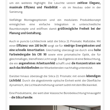
um ein weiteres Highlight. Die Leuchte vereint
zeitlose Eleganz,
maximale Effizienz und Flexibilität
– ob im Neubau oder in der
Sanierung.
Vielfältige Montageoptionen und ein modulares Produktkonzept
ermöglichen eine einfache Integration in unterschiedliche
Raumkonzepte und eröffnen damit
größtmögliche Freiheit bei der
Planung und Gestaltung.
Auch in puncto Lichttechnik setzt die Silica 21 Prismatic Maßstäbe. Mit
einer
Effizienz von 180 lm/W
sorgt sie für
niedrige Energiekosten und
eine schnelle Amortisation
. Gleichzeitig überzeugt sie durch eine
hohe
Farbwiedergabe bis CRI 90
sowie eine prismatische Optik, die für
gleichmäßiges, blendfreies Licht sorgt. Das Ergebnis ist eine Beleuchtung,
die ein
angenehmes Arbeitsumfeld
schafft und
die Konzentration wie
auch das Wohlbefinden
der Mitarbeitenden nachhaltig unterstützt.
Darüber hinaus überzeugt die Silica 21 Prismatic mit einem
lebendigen
Lichtbild
. Durch die abgestimmte optische Einheit wirkt die Oberfläche
dynamisch, die Lichtwahrnehmung variiert subtil mit dem Blickwinkel.
Eine Produktserie, die weit über klassische Bürobeleuchtung hinausgeht
–
die Silica Familie
.