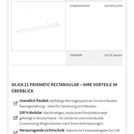
51MA63D84LWA
Sil21RPX,1500×225,550
59MA3WR
Sil21R,Seilabh.m.Bald,w
SILICA 21 PRISMATIC RECTANGULAR – IHRE VORTEILE IM
ÜBERBLICK
Unendlich flexibel:
Vielfältige Montageoptionen für eine flexible
Raumgestaltung – ideal für Sanierung und Neubau.
100 % Modular
: Nachhaltiges, modulares Produktkonzept
gefertigt in Deutschland – für einfache und individuelle
Customizing-Möglichkeiten nach Ihren Anforderungen.
Herausragende Lichttechnik
: Natürliche Farbwiedergabe (bis CRI