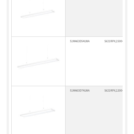
51MA63D54LWA
Sil21RPX,1500×170,410
51MA63D74LWA
Sil21RPX,1200×225,440