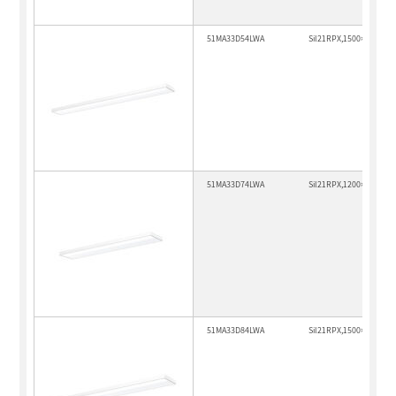
51MA33D54LWA
Sil21RPX,1500×170,600
51MA33D74LWA
Sil21RPX,1200×225,644
51MA33D84LWA
Sil21RPX,1500×225,805