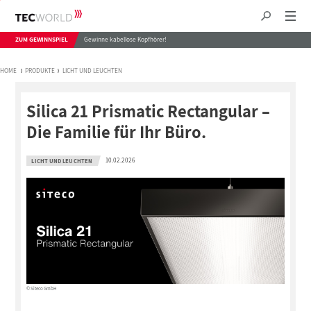
ZUM GEWINNSPIEL
Gewinne kabellose Kopfhörer!
HOME
PRODUKTE
LICHT UND LEUCHTEN
Silica 21 Prismatic Rectangular –
Die Familie für Ihr Büro.
10.02.2026
LICHT UND LEUCHTEN
© Siteco GmbH