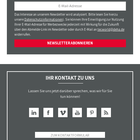
Das Interesse an unserem Newsletter wird analysiert. Bitte lesen Sie hierzu
unsere
Datenschutzinformationen
). Sie können Ihre Einwilligung zur Nutzung
Ihrer E-Mail-Adresse für Werbezwecke jederzeit mit Wirkung für die Zukunft
über den Abmelde-Link im Newsletter oder durch E-Mail an
tecworld@deha.de
widerrufen.
NEWSLETTER ABONNIEREN
IHR KONTAKT ZU UNS
Lassen Sie uns jetzt darüber sprechen, was wir für Sie
tun können!
ZUM KONTAKTFORMULAR