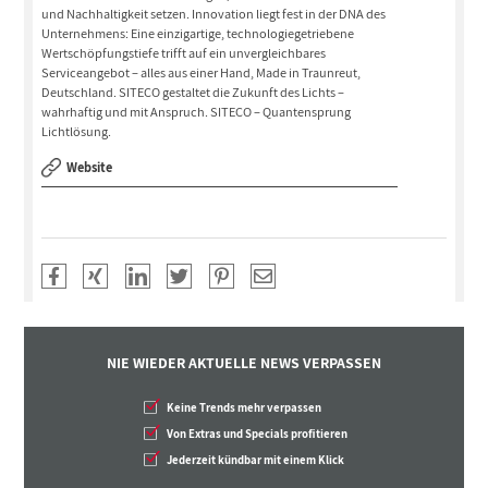
und Nachhaltigkeit setzen. Innovation liegt fest in der DNA des
Unternehmens: Eine einzigartige, technologiegetriebene
Wertschöpfungstiefe trifft auf ein unvergleichbares
Serviceangebot – alles aus einer Hand, Made in Traunreut,
Deutschland. SITECO gestaltet die Zukunft des Lichts –
wahrhaftig und mit Anspruch. SITECO – Quantensprung
Lichtlösung.
Website
NIE WIEDER AKTUELLE NEWS VERPASSEN
Keine Trends mehr verpassen
Von Extras und Specials profitieren
Jederzeit kündbar mit einem Klick