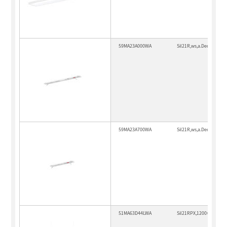
59MA23A000WA
Sil21R,ws,a.Decke,f.Leu
59MA23A700WA
Sil21R,ws,a.Decke,f.Leu
51MA63D44LWA
Sil21RPX,1200×170,328