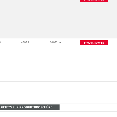
i
4.000 K
26.000 lm
PRODUKT KAUFEN
R GEHT’S ZUR PRODUKTBROSCHÜRE.