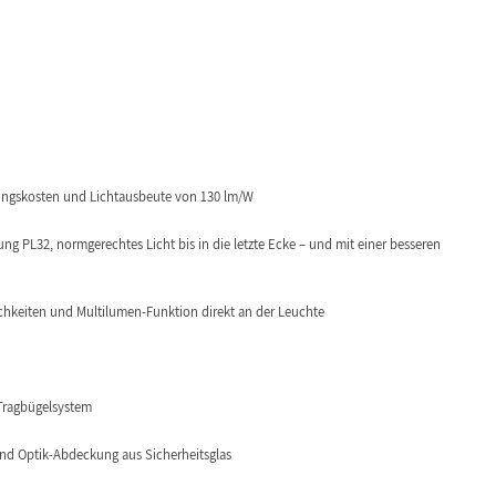
ungskosten und Lichtausbeute von 130 lm/W
ung PL32, normgerechtes Licht bis in die letzte Ecke – und mit einer besseren
hkeiten und Multilumen-Funktion direkt an der Leuchte
Tragbügelsystem
nd Optik-Abdeckung aus Sicherheitsglas