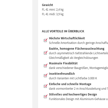
Gewicht
FL 41 mini: 2,4 kg
FL 41 midi: 3,9 kg
ALLE VORTEILE IM ÜBERBLICK
Höchste Wirtschaftlichkeit
Schnelle Amortisation durch geringe Anschaff
Exakte, homogene Flächenausleuchtung
durch asymmetrisch tiefstrahlende Lichtverteil
Gleichmäßigkeit als Vergleichslösungen
Maximale Flexibilität
dank verschiedener Baugrößen, Montagemöglic
Insektenfreundlich
durch Varianten mit Lichtfarbe 3.000 K
Einfache und schnelle Montage
dank vormontierter 2 m Anschlussleitung und 
Stilvolles und hochwertiges Design
Funktionales Design mit Aluminium-Gehäuse u