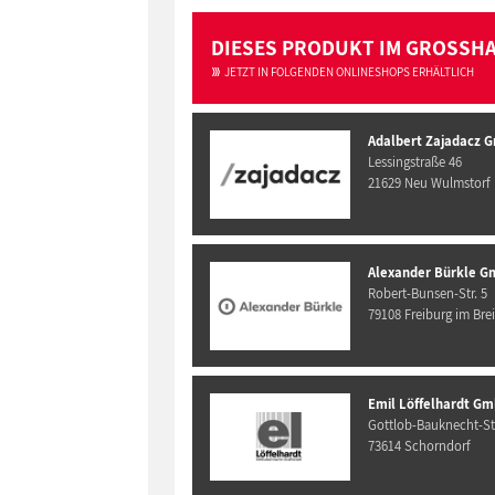
DIESES PRODUKT IM GROSSH
JETZT IN FOLGENDEN ONLINESHOPS ERHÄLTLICH
Adalbert Zajadacz 
Lessingstraße 46
21629 Neu Wulmstorf
Alexander Bürkle G
Robert-Bunsen-Str. 5
79108 Freiburg im Bre
Emil Löffelhardt Gm
Gottlob-Bauknecht-Str
73614 Schorndorf