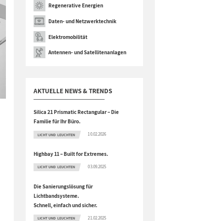
Regenerative Energien
Daten- und Netzwerktechnik
Elektromobilität
Antennen- und Satellitenanlagen
AKTUELLE NEWS & TRENDS
Silica 21 Prismatic Rectangular – Die
Familie für Ihr Büro.
10.02.2026
LICHT UND LEUCHTEN
Highbay 11 – Built for Extremes.
03.09.2025
LICHT UND LEUCHTEN
Die Sanierungslösung für
Lichtbandsysteme.
Schnell, einfach und sicher.
21.02.2025
LICHT UND LEUCHTEN