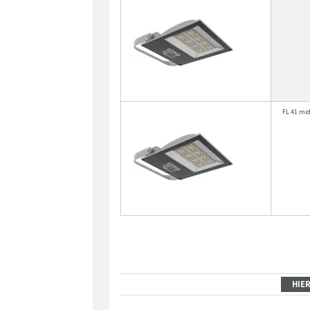
FL 41 mid
HIE