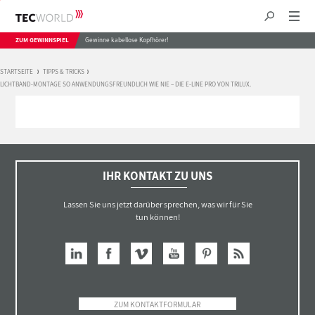
ZUM GEWINNSPIEL
Gewinne kabellose Kopfhörer!
STARTSEITE
TIPPS & TRICKS
LICHTBAND-MONTAGE SO ANWENDUNGSFREUNDLICH WIE NIE – DIE E-LINE PRO VON TRILUX.
IHR KONTAKT ZU UNS
Lassen Sie uns jetzt darüber sprechen, was wir für Sie
tun können!
ZUM KONTAKTFORMULAR