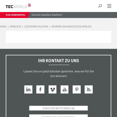
ZUM GEWINNSPIEL
Gewinne kabellose Kopfhörer!
HOME
PRODUKTE
ELEKTROINSTALLATION
MEHRERE HAUSANSCHLÜSSE MÖGLICH
IHR KONTAKT ZU UNS
Lassen Sie uns jetzt darüber sprechen, was wir für Sie
tun können!
ZUM KONTAKTFORMULAR