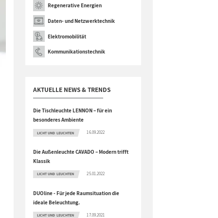
Regenerative Energien
Daten- und Netzwerktechnik
Elektromobilität
Kommunikationstechnik
AKTUELLE NEWS & TRENDS
Die Tischleuchte LENNON – für ein
besonderes Ambiente
16.09.2022
LICHT UND LEUCHTEN
Die Außenleuchte CAVADO – Modern trifft
Klassik
25.01.2022
LICHT UND LEUCHTEN
DUOline - Für jede Raumsituation die
ideale Beleuchtung.
17.09.2021
LICHT UND LEUCHTEN