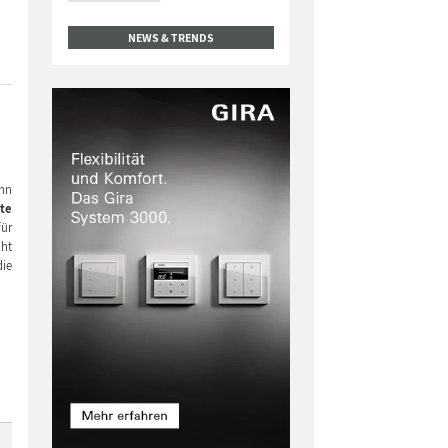
NEWS & TRENDS
nn
rte
für
cht
die