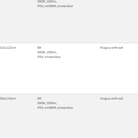
3000K, 1000lm,
IP54,
mit BWM,
schwenkbar
H12xL12,5cm
8W
Aluguss
anthrazit
3000K, 1000lm,
IP54, schwenkbar
H50xL14,8cm
8W
Aluguss
anthrazit
3000K, 1000lm,
IP54, mit BWM, schwenkbar