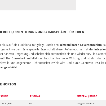
ERHEIT, ORIENTIERUNG UND ATMOSPHÄRE FÜR IHREN A
Fokus auf die Funktionalität gelegt. Durch den
schwenkbaren Leuchtenschirm
ka
ingestellt werden. Eine spezielle Eigenschaft dieser Außenleuchten, ist der
integrie
einer näheren Umgebung und schaltet sich automatisch ein und wieder aus. Ein Garant 
it! Bei Dunkelheit entfaltet die Leuchte ihre volle Wirkung und strahlt das Li
ktvolle und angenehme Lichtintensität erzielt wird und durch Schutzart IP54 ist 
ser geschützt.
IE HORTON
ESSUNG
LEISTUNG
MATERIAL/ FARBE
H12xL12,5cm
8W
Aluguss
anthrazit