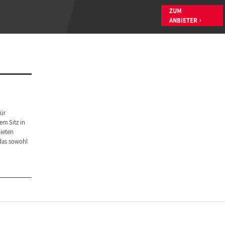
ZUM
ANBIETER
für
m Sitz in
ieten
das sowohl