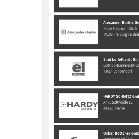
Alexander Bürkle G
Robert-Bunsen-Str. 5
79108 Freiburg im Bre
Emil Löffelhardt Gm
Gottlob-Bauknecht-Str
73614 Schorndorf
HARDY SCHMITZ Gm
Am Stadtwalde 12
48432 Rheine
Oskar Böttcher Gmb