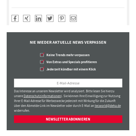
NIE WIEDER AKTUELLE NEWS VERPASSEN
Keine Trends mehr verpassen
Von Extras und Specials profitieren
Jederzeit kündbar mit einem Klick
Das Interesse an unserem Newsletter wird analysiert. Bitte lesen Sie hierzu
unsere
Datenschutzinformationen
). Sie können Ihre Einwilligung zur Nutzung
Ihrer E-Mail-Adresse für Werbezwecke jederzeit mit Wirkung für die Zukunft
über den Abmelde-Link im Newsletter oder durch E-Mail an
tecworld@deha.de
widerrufen.
NEWSLETTER ABONNIEREN