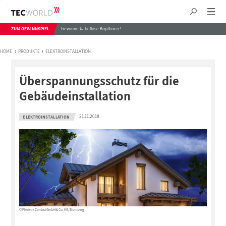
ZUM GEWINNSPIEL
Gewinne kabellose Kopfhörer!
HOME
PRODUKTE
ELEKTROINSTALLATION
Überspannungsschutz für die
Gebäudeinstallation
21.11.2018
ELEKTROINSTALLATION
© Phoenix Contact GmbH & Co. KG, Blomberg