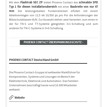
Mit dem
Flashtrab SEC ZP
bietet Phoenix Contact das
schmalste SPD
Typ 1 für diesen Installationsbereich
mit einer
Baubreite von nur 47
mm
. Die leistungsstarken Funkenstrecken erfüllen mit einem
Ableitvermögen von 12,5 kA 10/350 µs pro Pol die Anforderungen der
Blitzschutzklassen III/IV. Zur Auswahl stehen zwei Varianten: zum einen in
der für TN-S und TT-Systeme geeigneten 3+1-Schaltung und zum
anderen für TN-C-Systeme in 3+0-Schaltung.
PHOENIX CONTACT ÜBERSPANNUNGSSCHUTZ
PHOENIX CONTACT Deutschland GmbH
Die Phoenix Contact-Gruppe ist weltweiter Marktführer für
Komponenten, Systeme und Lösungen im Bereich der
Elektrotechnik, Elektronik und Automation. Das Familien-
Unternehmen beschäftigt heute rund 16.500 Mitarbeiter
weltweit.
Website