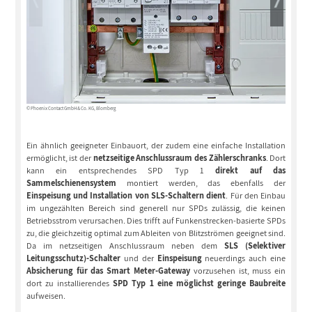
© Phoenix Contact GmbH & Co. KG, Blomberg
© Phoenix C
Ein ähnlich geeigneter Einbauort, der zudem eine einfache Installation
ermöglicht, ist der
netzseitige Anschlussraum des Zählerschranks
. Dort
kann ein entsprechendes SPD Typ 1
direkt auf das
Sammelschienensystem
montiert werden, das ebenfalls der
Einspeisung und Installation von SLS-Schaltern dient
. Für den Einbau
im ungezählten Bereich sind generell nur SPDs zulässig, die keinen
Betriebsstrom verursachen. Dies trifft auf Funkenstrecken-basierte SPDs
zu, die gleichzeitig optimal zum Ableiten von Blitzströmen geeignet sind.
Da im netzseitigen Anschlussraum neben dem
SLS (Selektiver
Leitungsschutz)-Schalter
und der
Einspeisung
neuerdings auch eine
Absicherung für das Smart Meter-Gateway
vorzusehen ist, muss ein
dort zu installierendes
SPD Typ 1 eine möglichst geringe Baubreite
aufweisen.