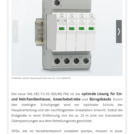
© PHOENIX CONTACT Deutschland GmbH: VAL-SEC-T2-3S-350/40(-FM)
© PHOENIX 
Der neue VAL-SEC-T2-3S-350/40(-FM) ist die
optimale Lösung für Ein-
und Mehrfamilienhäuser, Gewerbebetriebe
und
Bürogebäude
. Durch
den niedrigen Schutzpegel wird ein optimaler Schutz der
Hauptverteilung und der nachfolgenden Installation erreicht. Selbst die
Endgeräte in einer Entfernung von bis zu 10 m sind vor transienten
Überspannungen aus dem Verteilungsnetz geschützt.
SPDs, die im Vorzählerbereich installiert werden, müssen in einer