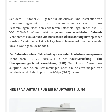
© PHOENIX CONTACT Deutschland GmbH
Seit dem 1. Oktober 2016 gelten für die Auswahl und Installation von
Überspannungsschutz in Niederspannungsanlagen neue
Bestimmungen. Nach den erweiterten Entscheidungskriterien aus DIN
VDE 0100-443 müssen jetzt
in jedem neu errichteten Gebäude
Maßnahmen zum
Schutz vor transienten Überspannungen
vorgesehen
werden. Dabei spielt es keine Rolle, ob es sich um eine Industriehalle oder
um ein Wohngebäude handelt.
Bei
Gebäuden ohne Blitzschutzsystem oder Freileitungseinspeisung
reicht nach DIN VDE 0100-534 in der
Hauptverteilung eine
Überspannungs-Schutzeinrichtung (SPD) Typ 2
aus. Diese muss
aufgrund der neuen Bestimmungen aber ein Ableitvermögen von
mindestens 40 kA der Impulsform 8/20 µs (N-PE) haben.
NEUER VALVETRAB FÜR DIE HAUPTVERTEILUNG