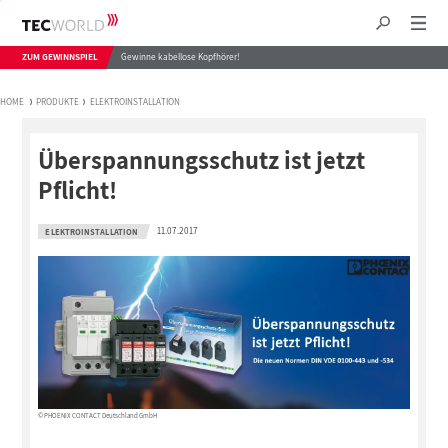
ZUM GEWINNSPIEL
Gewinne kabellose Kopfhörer!
HOME
PRODUKTE
ELEKTROINSTALLATION
Überspannungsschutz ist jetzt
Pflicht!
11.07.2017
ELEKTROINSTALLATION
© PHOENIX CONTACT Deutschland GmbH