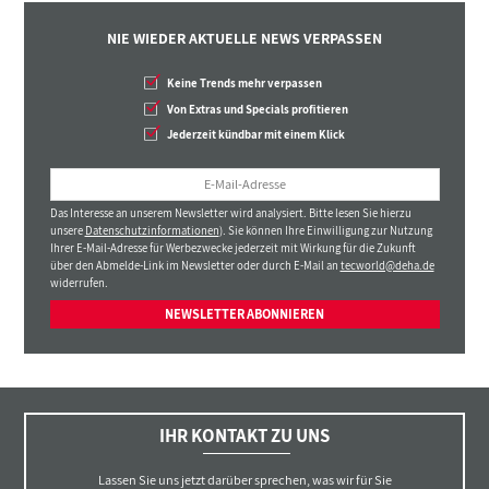
NIE WIEDER AKTUELLE NEWS VERPASSEN
Keine Trends mehr verpassen
Von Extras und Specials profitieren
Jederzeit kündbar mit einem Klick
Das Interesse an unserem Newsletter wird analysiert. Bitte lesen Sie hierzu
unsere
Datenschutzinformationen
). Sie können Ihre Einwilligung zur Nutzung
Ihrer E-Mail-Adresse für Werbezwecke jederzeit mit Wirkung für die Zukunft
über den Abmelde-Link im Newsletter oder durch E-Mail an
tecworld@deha.de
widerrufen.
NEWSLETTER ABONNIEREN
IHR KONTAKT ZU UNS
Lassen Sie uns jetzt darüber sprechen, was wir für Sie