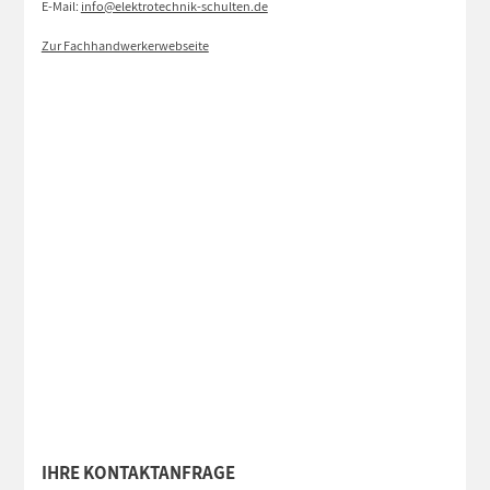
E-Mail:
info@elektrotechnik-schulten.de
Zur Fachhandwerkerwebseite
IHRE KONTAKTANFRAGE