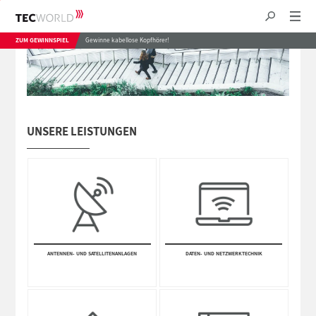
ZUM GEWINNSPIEL
Gewinne kabellose Kopfhörer!
UNSERE LEISTUNGEN
ANTEN­NEN- UND SATE­LLITEN­ANLAGEN
DATEN- UND NETZWERK­TECHNIK