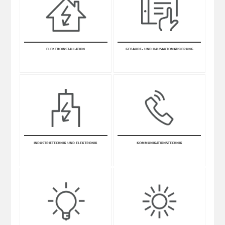
ELEKTRO­INSTALLA­TION
GEBÄUDE- UND HAUSAUTOMATISIERUNG
INDUSTRIETECHNIK UND ELEKTRONIK
KOMM­UNI­KATIONS­TECHNIK